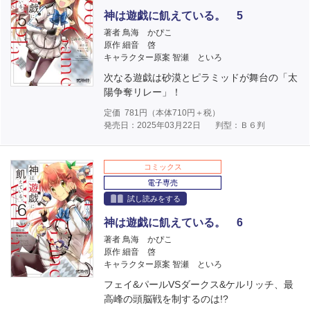
神は遊戯に飢えている。 5
著者 鳥海 かぴこ
原作 細音 啓
キャラクター原案 智瀬 といろ
次なる遊戯は砂漠とピラミッドが舞台の「太
陽争奪リレー」！
定価
781
円（本体
710
円＋税）
発売日：2025年03月22日
判型：Ｂ６判
コミックス
電子専売
試し読みをする
神は遊戯に飢えている。 6
著者 鳥海 かぴこ
原作 細音 啓
キャラクター原案 智瀬 といろ
フェイ&パールVSダークス&ケルリッチ、最
高峰の頭脳戦を制するのは!?