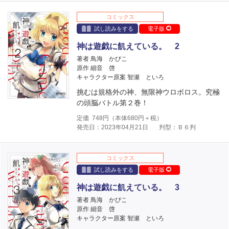
コミックス
試し読みをする
電子版
神は遊戯に飢えている。 2
著者 鳥海 かぴこ
原作 細音 啓
キャラクター原案 智瀬 といろ
挑むは規格外の神、無限神ウロボロス。究極
の頭脳バトル第２巻！
定価
748
円（本体
680
円＋税）
発売日：2023年04月21日
判型：Ｂ６判
コミックス
試し読みをする
電子版
神は遊戯に飢えている。 3
著者 鳥海 かぴこ
原作 細音 啓
キャラクター原案 智瀬 といろ