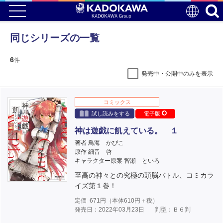
同じシリーズの一覧
6
件
発売中・公開中のみを表示
コミックス
試し読みをする
電子版
神は遊戯に飢えている。 １
著者 鳥海 かぴこ
原作 細音 啓
キャラクター原案 智瀬 といろ
至高の神々との究極の頭脳バトル、コミカラ
イズ第１巻！
定価
671
円（本体
610
円＋税）
発売日：2022年03月23日
判型：Ｂ６判