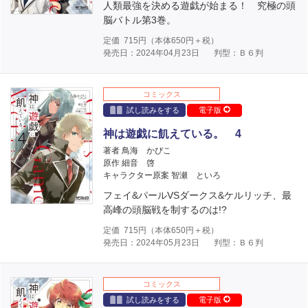
人類最強を決める遊戯が始まる！ 究極の頭
脳バトル第3巻。
定価
715
円（本体
650
円＋税）
発売日：2024年04月23日
判型：Ｂ６判
コミックス
試し読みをする
電子版
神は遊戯に飢えている。 4
著者 鳥海 かぴこ
原作 細音 啓
キャラクター原案 智瀬 といろ
フェイ&パールVSダークス&ケルリッチ、最
高峰の頭脳戦を制するのは!?
定価
715
円（本体
650
円＋税）
発売日：2024年05月23日
判型：Ｂ６判
コミックス
試し読みをする
電子版