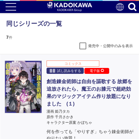
同じシリーズの一覧
7
件
発売中・公開中のみを表示
コミックス
試し読みをする
電子版
創造錬金術師は自由を謳歌する 故郷を
追放されたら、魔王のお膝元で超絶効
果のマジックアイテム作り放題になり
ました (１)
漫画 姫乃タカ
原作 千月さかき
キャラクター原案 かぼちゃ
何を作っても「やりすぎ」ちゃう錬金術師が
やりたい放題！