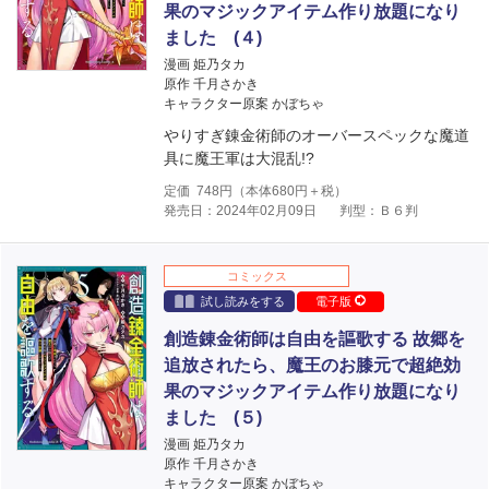
果のマジックアイテム作り放題になり
ました (４)
漫画 姫乃タカ
原作 千月さかき
キャラクター原案 かぼちゃ
やりすぎ錬金術師のオーバースペックな魔道
具に魔王軍は大混乱!?
定価
748
円（本体
680
円＋税）
発売日：2024年02月09日
判型：Ｂ６判
コミックス
試し読みをする
電子版
創造錬金術師は自由を謳歌する 故郷を
追放されたら、魔王のお膝元で超絶効
果のマジックアイテム作り放題になり
ました (５)
漫画 姫乃タカ
原作 千月さかき
キャラクター原案 かぼちゃ