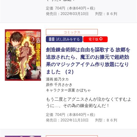
定価
704
円（本体
640
円＋税）
発売日：2022年03月10日
判型：Ｂ６判
コミックス
試し読みをする
電子版
創造錬金術師は自由を謳歌する 故郷を
追放されたら、魔王のお膝元で超絶効
果のマジックアイテム作り放題になり
ました (２)
漫画 姫乃タカ
原作 千月さかき
キャラクター原案 かぼちゃ
もう二度とアグニスさんが泣かなくてすむよ
うに…、その為の錬金術なんだ！
定価
704
円（本体
640
円＋税）
発売日：2022年11月10日
判型：Ｂ６判