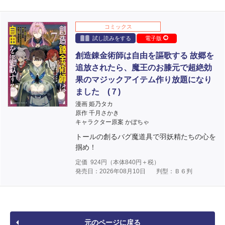
コミックス
試し読みをする
電子版
創造錬金術師は自由を謳歌する 故郷を
追放されたら、魔王のお膝元で超絶効
果のマジックアイテム作り放題になり
ました (７)
漫画 姫乃タカ
原作 千月さかき
キャラクター原案 かぼちゃ
トールの創るバグ魔道具で羽妖精たちの心を
掴め！
定価
924
円（本体
840
円＋税）
発売日：2026年08月10日
判型：Ｂ６判
元のページに戻る