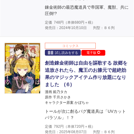
錬金術師の最恐魔道具で帝国軍、魔獣、共に
圧倒!?
定価
748
円（本体
680
円＋税）
発売日：2024年10月10日
判型：Ｂ６判
コミックス
試し読みをする
電子版
創造錬金術師は自由を謳歌する 故郷を
追放されたら、魔王のお膝元で超絶効
果のマジックアイテム作り放題になり
ました (６)
漫画 姫乃タカ
原作 千月さかき
キャラクター原案 かぼちゃ
トールが次に創るバグ魔道具は「UVカット
パラソル」！？
定価
792
円（本体
720
円＋税）
発売日：2025年08月07日
判型：Ｂ６判