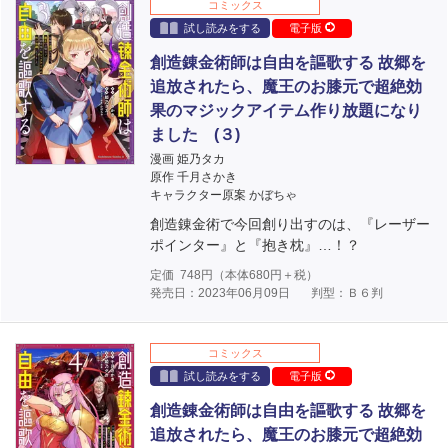
コミックス
試し読みをする
電子版
創造錬金術師は自由を謳歌する 故郷を
追放されたら、魔王のお膝元で超絶効
果のマジックアイテム作り放題になり
ました (３)
漫画 姫乃タカ
原作 千月さかき
キャラクター原案 かぼちゃ
創造錬金術で今回創り出すのは、『レーザー
ポインター』と『抱き枕』…！？
定価
748
円（本体
680
円＋税）
発売日：2023年06月09日
判型：Ｂ６判
コミックス
試し読みをする
電子版
創造錬金術師は自由を謳歌する 故郷を
追放されたら、魔王のお膝元で超絶効