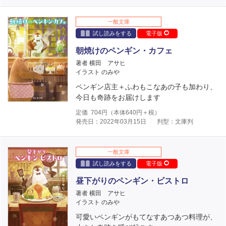
一般文庫
試し読みをする
電子版
朝焼けのペンギン・カフェ
著者 横田 アサヒ
イラスト のみや
ペンギン店主＋ふわもこなあの子も加わり、
今日も奇跡をお届けします
定価
704
円（本体
640
円＋税）
発売日：2022年03月15日
判型：文庫判
一般文庫
試し読みをする
電子版
昼下がりのペンギン・ビストロ
著者 横田 アサヒ
イラスト のみや
可愛いペンギンがもてなすあつあつ料理が、