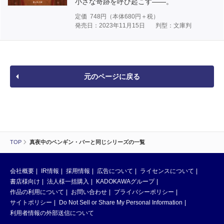
小さな奇跡を呼び起こす――。
定価
748
円（本体
680
円＋税）
発売日：2023年11月15日
判型：文庫判
元のページに戻る
TOP
真夜中のペンギン・バーと同じシリーズの一覧
会社概要
IR情報
採用情報
広告について
ライセンスについて
書店様向け
法人様一括購入
KADOKAWAグループ
作品の利用について
お問い合わせ
プライバシーポリシー
サイトポリシー
Do Not Sell or Share My Personal Information
利用者情報の外部送信について