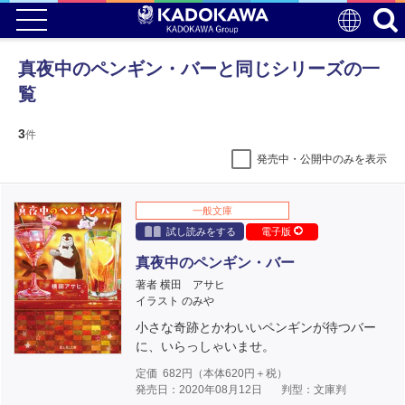
真夜中のペンギン・バーと同じシリーズの一
覧
3
件
発売中・公開中のみを表示
一般文庫
試し読みをする
電子版
真夜中のペンギン・バー
著者 横田 アサヒ
イラスト のみや
小さな奇跡とかわいいペンギンが待つバー
に、いらっしゃいませ。
定価
682
円（本体
620
円＋税）
発売日：2020年08月12日
判型：文庫判