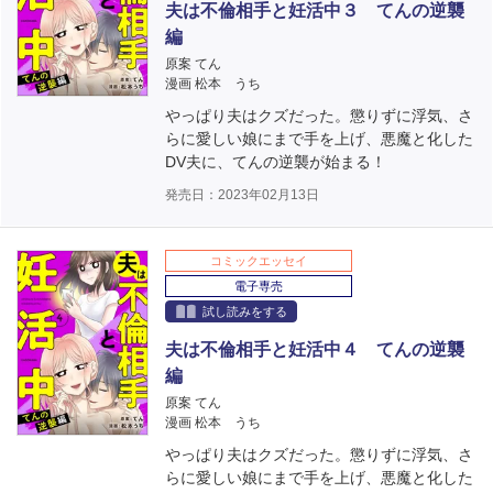
夫は不倫相手と妊活中３ てんの逆襲
編
原案 てん
漫画 松本 うち
やっぱり夫はクズだった。懲りずに浮気、さ
らに愛しい娘にまで手を上げ、悪魔と化した
DV夫に、てんの逆襲が始まる！
発売日：2023年02月13日
コミックエッセイ
電子専売
試し読みをする
夫は不倫相手と妊活中４ てんの逆襲
編
原案 てん
漫画 松本 うち
やっぱり夫はクズだった。懲りずに浮気、さ
らに愛しい娘にまで手を上げ、悪魔と化した