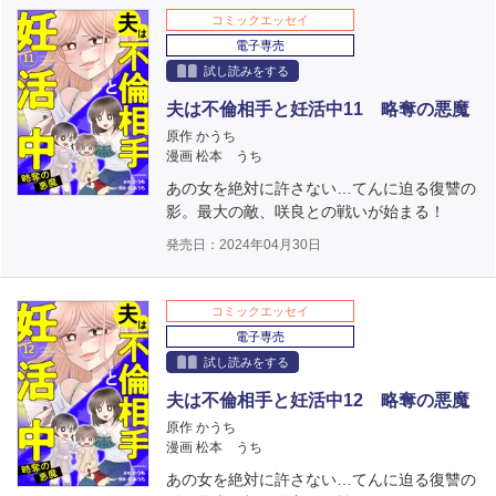
コミックエッセイ
電子専売
試し読みをする
夫は不倫相手と妊活中11 略奪の悪魔
原作 かうち
漫画 松本 うち
あの女を絶対に許さない…てんに迫る復讐の
影。最大の敵、咲良との戦いが始まる！
発売日：2024年04月30日
コミックエッセイ
電子専売
試し読みをする
夫は不倫相手と妊活中12 略奪の悪魔
原作 かうち
漫画 松本 うち
あの女を絶対に許さない…てんに迫る復讐の