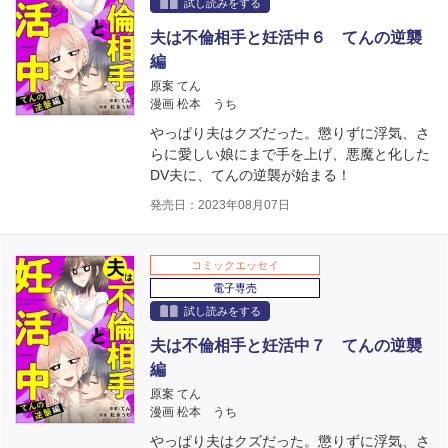
試し読みをする
夫は不倫相手と妊活中６ てんの逆襲
編
原案 てん
漫画 松本 うち
やっぱり夫はクズだった。懲りずに浮気、さ
らに愛しい娘にまで手を上げ、悪魔と化した
DV夫に、てんの逆襲が始まる！
発売日：2023年08月07日
コミックエッセイ
電子専売
試し読みをする
夫は不倫相手と妊活中７ てんの逆襲
編
原案 てん
漫画 松本 うち
やっぱり夫はクズだった。懲りずに浮気、さ