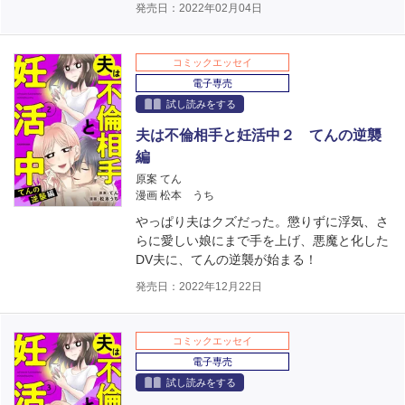
発売日：2022年02月04日
コミックエッセイ
電子専売
試し読みをする
夫は不倫相手と妊活中２ てんの逆襲
編
原案 てん
漫画 松本 うち
やっぱり夫はクズだった。懲りずに浮気、さ
らに愛しい娘にまで手を上げ、悪魔と化した
DV夫に、てんの逆襲が始まる！
発売日：2022年12月22日
コミックエッセイ
電子専売
試し読みをする