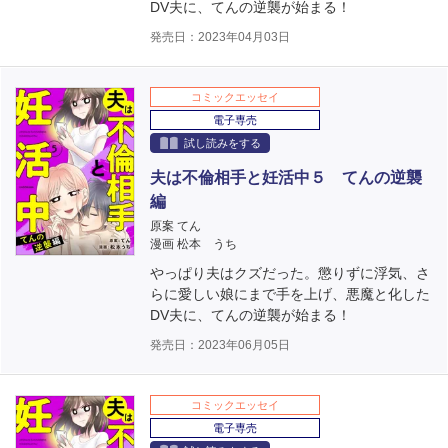
DV夫に、てんの逆襲が始まる！
発売日：2023年04月03日
コミックエッセイ
電子専売
試し読みをする
夫は不倫相手と妊活中５ てんの逆襲
編
原案 てん
漫画 松本 うち
やっぱり夫はクズだった。懲りずに浮気、さ
らに愛しい娘にまで手を上げ、悪魔と化した
DV夫に、てんの逆襲が始まる！
発売日：2023年06月05日
コミックエッセイ
電子専売