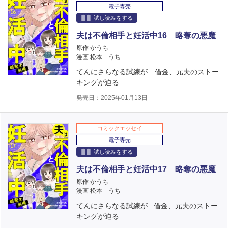
電子専売
試し読みをする
夫は不倫相手と妊活中16 略奪の悪魔
原作 かうち
漫画 松本 うち
てんにさらなる試練が…借金、元夫のストー
キングが迫る
発売日：2025年01月13日
コミックエッセイ
電子専売
試し読みをする
夫は不倫相手と妊活中17 略奪の悪魔
原作 かうち
漫画 松本 うち
てんにさらなる試練が...借金、元夫のストー
キングが迫る