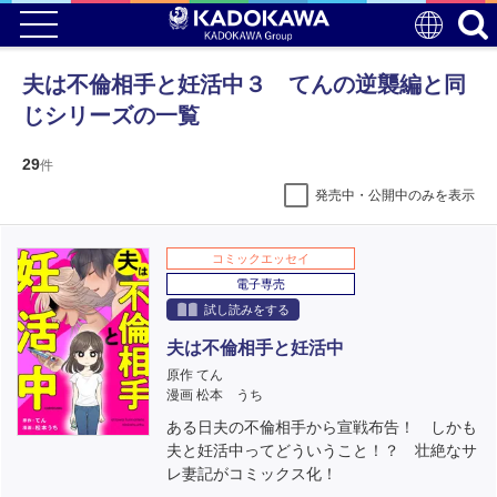
夫は不倫相手と妊活中３ てんの逆襲編と同
じシリーズの一覧
29
件
発売中・公開中のみを表示
コミックエッセイ
電子専売
試し読みをする
夫は不倫相手と妊活中
原作 てん
漫画 松本 うち
ある日夫の不倫相手から宣戦布告！ しかも
夫と妊活中ってどういうこと！？ 壮絶なサ
レ妻記がコミックス化！