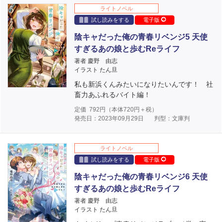
ライトノベル
試し読みをする
電子版
陰キャだった俺の青春リベンジ5 天使
すぎるあの娘と歩むReライフ
著者 慶野 由志
イラスト たん旦
私も新浜くんみたいになりたいんです！ 社
畜力あふれるバイト編！
定価
792
円（本体
720
円＋税）
発売日：2023年09月29日
判型：文庫判
ライトノベル
試し読みをする
電子版
陰キャだった俺の青春リベンジ6 天使
すぎるあの娘と歩むReライフ
著者 慶野 由志
イラスト たん旦