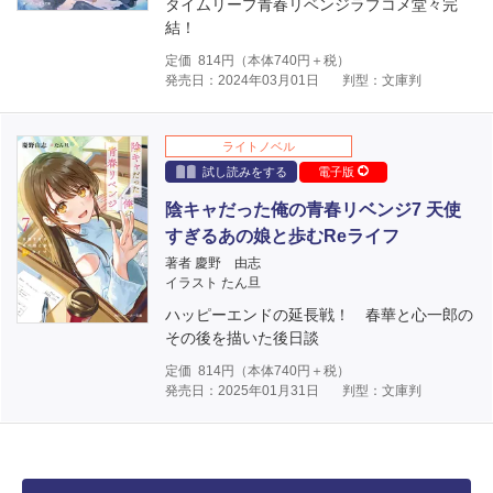
タイムリープ青春リベンジラブコメ堂々完
結！
定価
814
円（本体
740
円＋税）
発売日：2024年03月01日
判型：文庫判
ライトノベル
試し読みをする
電子版
陰キャだった俺の青春リベンジ7 天使
すぎるあの娘と歩むReライフ
著者 慶野 由志
イラスト たん旦
ハッピーエンドの延長戦！ 春華と心一郎の
その後を描いた後日談
定価
814
円（本体
740
円＋税）
発売日：2025年01月31日
判型：文庫判