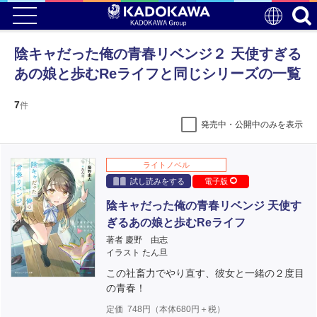
陰キャだった俺の青春リベンジ２ 天使すぎる
あの娘と歩むReライフと同じシリーズの一覧
7
件
発売中・公開中のみを表示
ライトノベル
試し読みをする
電子版
陰キャだった俺の青春リベンジ 天使す
ぎるあの娘と歩むReライフ
著者 慶野 由志
イラスト たん旦
この社畜力でやり直す、彼女と一緒の２度目
の青春！
定価
748
円（本体
680
円＋税）