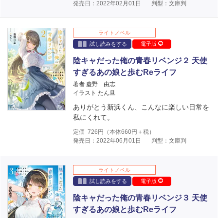
発売日：2022年02月01日
判型：文庫判
ライトノベル
試し読みをする
電子版
陰キャだった俺の青春リベンジ２ 天使
すぎるあの娘と歩むReライフ
著者 慶野 由志
イラスト たん旦
ありがとう新浜くん、こんなに楽しい日常を
私にくれて。
定価
726
円（本体
660
円＋税）
発売日：2022年06月01日
判型：文庫判
ライトノベル
試し読みをする
電子版
陰キャだった俺の青春リベンジ３ 天使
すぎるあの娘と歩むReライフ