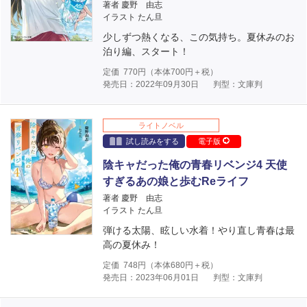
著者 慶野 由志
イラスト たん旦
少しずつ熱くなる、この気持ち。夏休みのお
泊り編、スタート！
定価
770
円（本体
700
円＋税）
発売日：2022年09月30日
判型：文庫判
ライトノベル
試し読みをする
電子版
陰キャだった俺の青春リベンジ4 天使
すぎるあの娘と歩むReライフ
著者 慶野 由志
イラスト たん旦
弾ける太陽、眩しい水着！やり直し青春は最
高の夏休み！
定価
748
円（本体
680
円＋税）
発売日：2023年06月01日
判型：文庫判