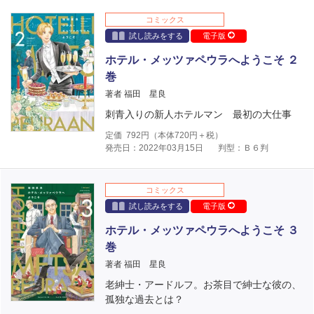
コミックス
試し読みをする
電子版
ホテル・メッツァペウラへようこそ ２
巻
著者 福田 星良
刺青入りの新人ホテルマン 最初の大仕事
定価
792
円（本体
720
円＋税）
発売日：2022年03月15日
判型：Ｂ６判
コミックス
試し読みをする
電子版
ホテル・メッツァペウラへようこそ ３
巻
著者 福田 星良
老紳士・アードルフ。お茶目で紳士な彼の、
孤独な過去とは？