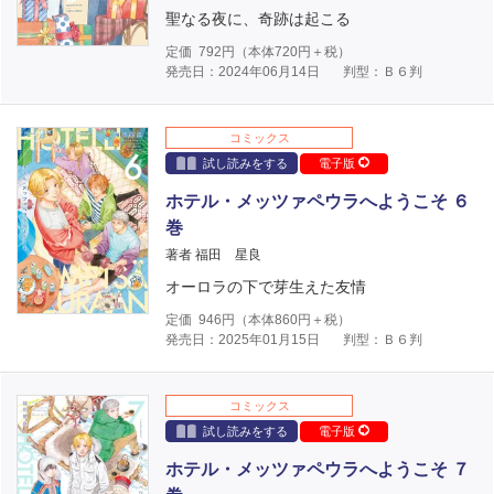
聖なる夜に、奇跡は起こる
定価
792
円（本体
720
円＋税）
発売日：2024年06月14日
判型：Ｂ６判
コミックス
試し読みをする
電子版
ホテル・メッツァペウラへようこそ ６
巻
著者 福田 星良
オーロラの下で芽生えた友情
定価
946
円（本体
860
円＋税）
発売日：2025年01月15日
判型：Ｂ６判
コミックス
試し読みをする
電子版
ホテル・メッツァペウラへようこそ ７