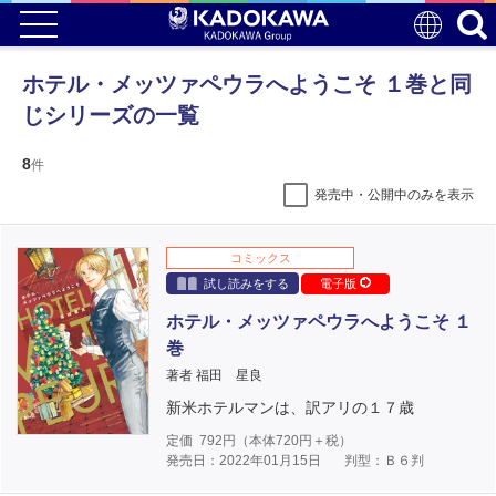
ホテル・メッツァペウラへようこそ １巻と同
じシリーズの一覧
8
件
発売中・公開中のみを表示
コミックス
試し読みをする
電子版
ホテル・メッツァペウラへようこそ １
巻
著者 福田 星良
新米ホテルマンは、訳アリの１７歳
定価
792
円（本体
720
円＋税）
発売日：2022年01月15日
判型：Ｂ６判