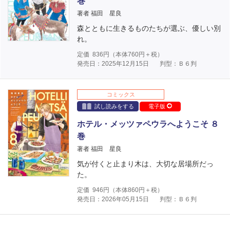
巻
著者 福田 星良
森とともに生きるものたちが選ぶ、優しい別
れ。
定価
836
円（本体
760
円＋税）
発売日：2025年12月15日
判型：Ｂ６判
コミックス
試し読みをする
電子版
ホテル・メッツァペウラへようこそ ８
巻
著者 福田 星良
気が付くと止まり木は、大切な居場所だっ
た。
定価
946
円（本体
860
円＋税）
発売日：2026年05月15日
判型：Ｂ６判