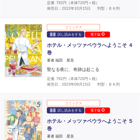
定価
792
円（本体
720
円＋税）
発売日：2022年10月15日
判型：Ｂ６判
コミックス
試し読みをする
電子版
ホテル・メッツァペウラへようこそ ４
巻
著者 福田 星良
聖なる夜に、奇跡は起こる
定価
792
円（本体
720
円＋税）
発売日：2023年09月15日
判型：Ｂ６判
コミックス
試し読みをする
電子版
ホテル・メッツァペウラへようこそ ５
巻
著者 福田 星良