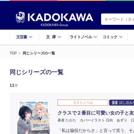
文芸書
文庫
ライトノベル
コミック
TOP
同じシリーズの一覧
同じシリーズの一覧
11
件
ライトノベル
試し読み
クラスで２番目に可愛い女の子と友
著者 たかた
カバーイラスト 日向 あずり
「私は脇役だからさ」と言って笑う、そ