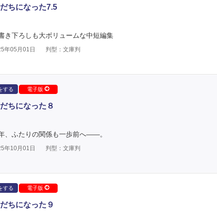
ちになった7.5
書き下ろしも大ボリュームな中短編集
5年05月01日
判型：文庫判
をする
電子版
だちになった８
年、ふたりの関係も一歩前へ――。
5年10月01日
判型：文庫判
をする
電子版
だちになった９