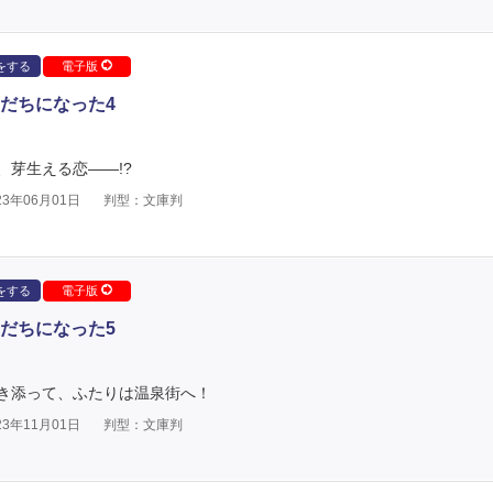
をする
電子版
だちになった4
芽生える恋――!?
3年06月01日
判型：文庫判
をする
電子版
だちになった5
き添って、ふたりは温泉街へ！
3年11月01日
判型：文庫判