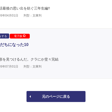
最後の思い出を紡ぐ三年生編!!
6年04月01日
判型：文庫判
をする
電子版
だちになった10
形を見つけるんだ。クラにか堂々完結
6年07月01日
判型：文庫判
元のページに戻る