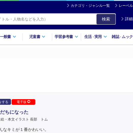
カテゴリ・ジャンル一覧
レーベル
検索
詳細
一般書
児童書
学習参考書
生活
実用
雑誌
ムック
・
・
をする
電子版
だちになった
口絵・本文イラスト 長部 トム
んなキミが１番かわいい。