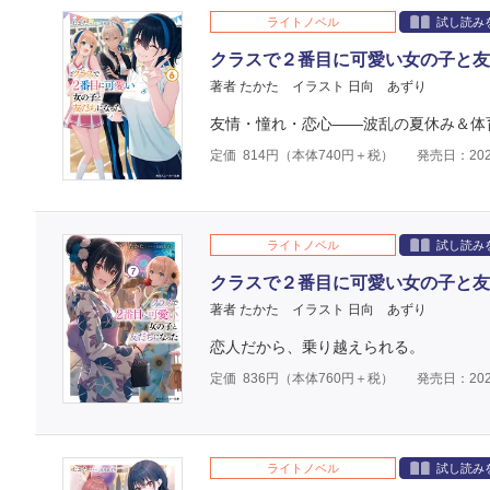
ライトノベル
試し読み
クラスで２番目に可愛い女の子と友
著者 たかた
イラスト 日向 あずり
友情・憧れ・恋心――波乱の夏休み＆体
定価
814
円（本体
740
円＋税）
発売日：202
ライトノベル
試し読み
クラスで２番目に可愛い女の子と友
著者 たかた
イラスト 日向 あずり
恋人だから、乗り越えられる。
定価
836
円（本体
760
円＋税）
発売日：202
ライトノベル
試し読み