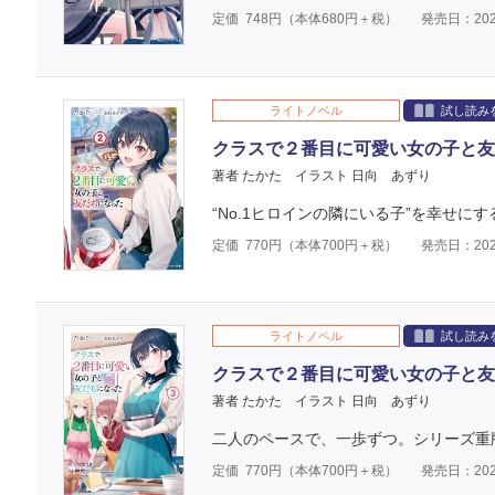
定価
748
円（本体
680
円＋税）
発売日：202
ライトノベル
試し読み
クラスで２番目に可愛い女の子と友
著者 たかた
イラスト 日向 あずり
“No.1ヒロインの隣にいる子”を幸せに
定価
770
円（本体
700
円＋税）
発売日：202
ライトノベル
試し読み
クラスで２番目に可愛い女の子と友
著者 たかた
イラスト 日向 あずり
二人のペースで、一歩ずつ。シリーズ重
定価
770
円（本体
700
円＋税）
発売日：202