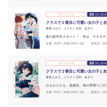
ライトノベル
試し読み
クラスで２番目に可愛い女の子と友
著者 たかた
イラスト 日向 あずり
春の新学年スタート！ 幸せ、ヤキモチ、
定価
792
円（本体
720
円＋税）
発売日：202
ライトノベル
試し読み
クラスで２番目に可愛い女の子と友
著者 たかた
イラスト 日向 あずり
心もからだも、急接近。海の里帰りに付
定価
792
円（本体
720
円＋税）
発売日：202