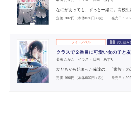
なにがあっても、ずっと一緒に。高校生活
定価
902
円（本体
820
円＋税）
発売日：202
ライトノベル
試し読み
クラスで２番目に可愛い女の子と友
著者 たかた
イラスト 日向 あずり
友だちから始まった俺達の、「家族」の
定価
990
円（本体
900
円＋税）
発売日：202