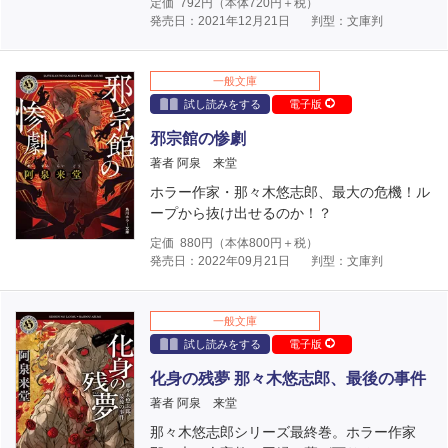
定価
792
円（本体
720
円＋税）
発売日：2021年12月21日
判型：文庫判
一般文庫
試し読みをする
電子版
邪宗館の惨劇
著者 阿泉 来堂
ホラー作家・那々木悠志郎、最大の危機！ル
ープから抜け出せるのか！？
定価
880
円（本体
800
円＋税）
発売日：2022年09月21日
判型：文庫判
一般文庫
試し読みをする
電子版
化身の残夢 那々木悠志郎、最後の事件
著者 阿泉 来堂
那々木悠志郎シリーズ最終巻。ホラー作家