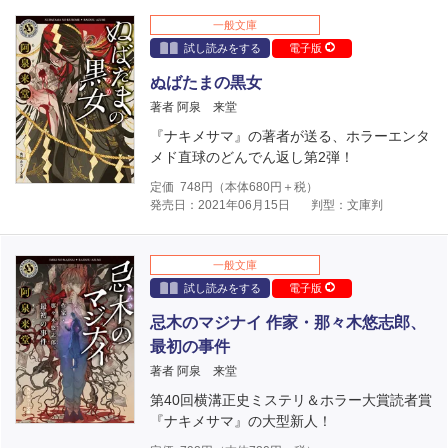
一般文庫
試し読みをする
電子版
ぬばたまの黒女
著者 阿泉 来堂
『ナキメサマ』の著者が送る、ホラーエンタ
メド直球のどんでん返し第2弾！
定価
748
円（本体
680
円＋税）
発売日：2021年06月15日
判型：文庫判
一般文庫
試し読みをする
電子版
忌木のマジナイ 作家・那々木悠志郎、
最初の事件
著者 阿泉 来堂
第40回横溝正史ミステリ＆ホラー大賞読者賞
『ナキメサマ』の大型新人！