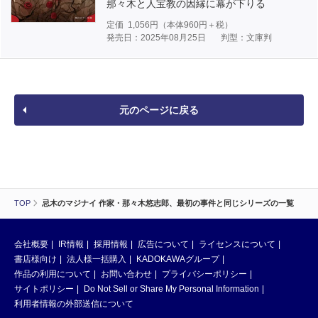
那々木と人宝教の因縁に幕が下りる
定価
1,056
円（本体
960
円＋税）
発売日：2025年08月25日
判型：文庫判
元のページに戻る
TOP
忌木のマジナイ 作家・那々木悠志郎、最初の事件と同じシリーズの一覧
会社概要
IR情報
採用情報
広告について
ライセンスについて
書店様向け
法人様一括購入
KADOKAWAグループ
作品の利用について
お問い合わせ
プライバシーポリシー
サイトポリシー
Do Not Sell or Share My Personal Information
利用者情報の外部送信について