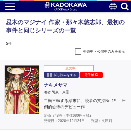
忌木のマジナイ 作家・那々木悠志郎、最初の
事件と同じシリーズの一覧
5
件
発売中・公開中のみを表示
一般文庫
試し読みをする
電子版
ナキメサマ
著者 阿泉 来堂
二転三転する結末に、読者の支持No.1!!! 圧
倒的恐怖のデビュー作
定価
748
円（本体
680
円＋税）
発売日：2020年12月24日
判型：文庫判