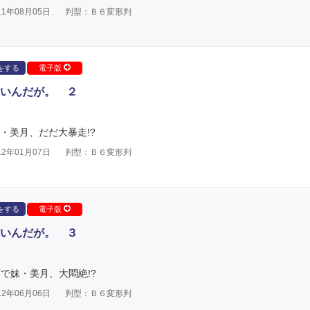
1年08月05日
判型：Ｂ６変形判
をする
電子版
いんだが。 ２
・美月、だだ大暴走!?
2年01月07日
判型：Ｂ６変形判
をする
電子版
いんだが。 ３
変で妹・美月、大悶絶!?
2年06月06日
判型：Ｂ６変形判