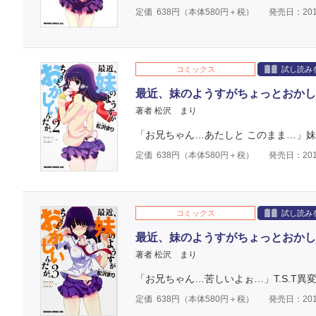
定価
638
円（本体
580
円＋税）
発売日：201
コミックス
試し読み
最近、妹のようすがちょっとおかし
著者 松沢 まり
「お兄ちゃん…あたしと このまま…」妹
定価
638
円（本体
580
円＋税）
発売日：201
コミックス
試し読み
最近、妹のようすがちょっとおかし
著者 松沢 まり
「お兄ちゃん…苦しいよぉ…」T.S.T異
定価
638
円（本体
580
円＋税）
発売日：201