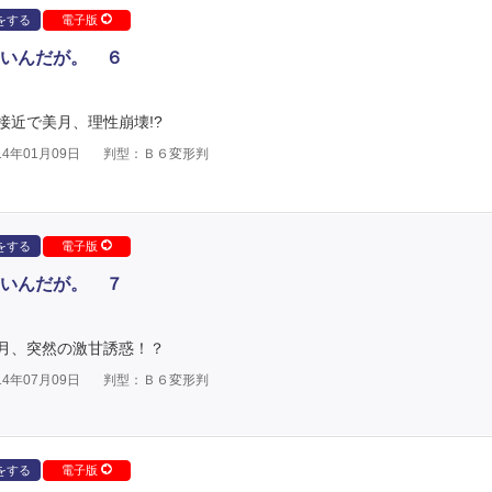
をする
電子版
いんだが。 ６
近で美月、理性崩壊!?
4年01月09日
判型：Ｂ６変形判
をする
電子版
いんだが。 ７
月、突然の激甘誘惑！？
4年07月09日
判型：Ｂ６変形判
をする
電子版