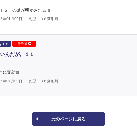
ＴＳＴの謎が明かされる!!!
6年01月09日
判型：Ｂ６変形判
をする
電子版
いんだが。１１
に完結!!!
6年07月09日
判型：Ｂ６変形判
元のページに戻る