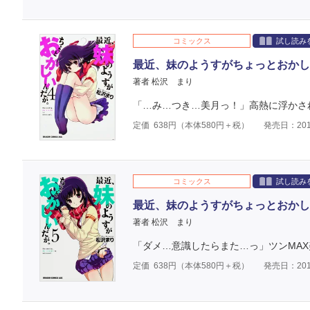
コミックス
試し読み
最近、妹のようすがちょっとおかし
著者 松沢 まり
「…み…つき…美月っ！」高熱に浮かされ
定価
638
円（本体
580
円＋税）
発売日：201
コミックス
試し読み
最近、妹のようすがちょっとおかし
著者 松沢 まり
「ダメ…意識したらまた…っ」ツンMAX
定価
638
円（本体
580
円＋税）
発売日：201