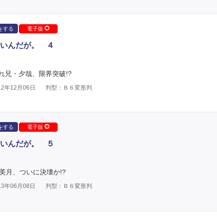
をする
電子版
いんだが。 ４
兄・夕哉、限界突破!?
2年12月06日
判型：Ｂ６変形判
をする
電子版
いんだが。 ５
美月、ついに決壊か!?
3年06月08日
判型：Ｂ６変形判