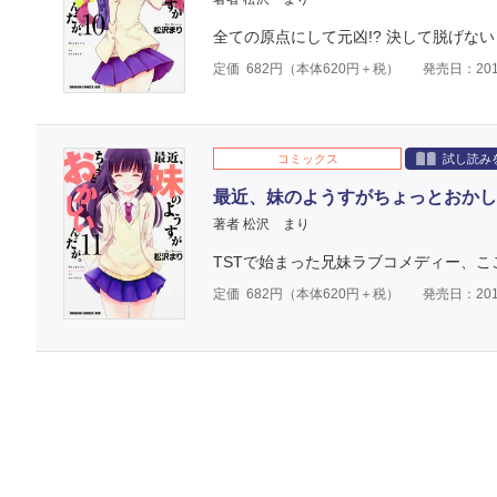
全ての原点にして元凶!? 決して脱げない
定価
682
円（本体
620
円＋税）
発売日：201
コミックス
試し読み
最近、妹のようすがちょっとおかし
著者 松沢 まり
TSTで始まった兄妹ラブコメディー、ここ
定価
682
円（本体
620
円＋税）
発売日：201