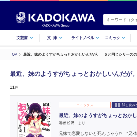
文芸書
文庫
ライトノベル
コミック
TOP
最近、妹のようすがちょっとおかしいんだが。 ５と同じシリーズの
最近、妹のようすがちょっとおかしいんだが
11
件
コミックス
試し読み
最近、妹のようすがちょっとおかし
著者 松沢 まり
兄妹で恋愛しないと死んじゃう!? “兄×