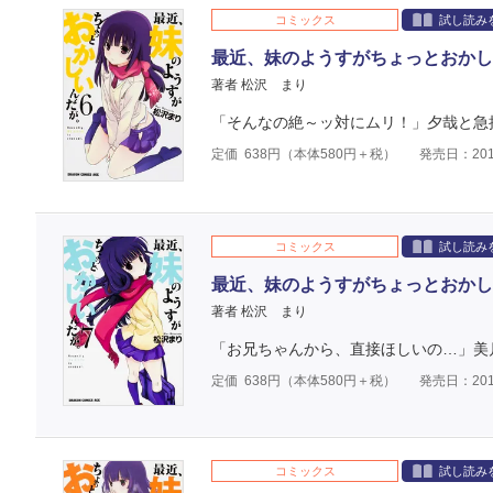
コミックス
試し読み
最近、妹のようすがちょっとおかし
著者 松沢 まり
「そんなの絶～ッ対にムリ！」夕哉と急接
定価
638
円（本体
580
円＋税）
発売日：201
コミックス
試し読み
最近、妹のようすがちょっとおかし
著者 松沢 まり
「お兄ちゃんから、直接ほしいの…」美
定価
638
円（本体
580
円＋税）
発売日：201
コミックス
試し読み