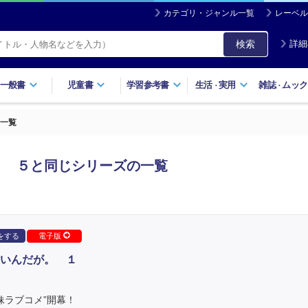
カテゴリ・ジャンル一覧
レーベル
検索
詳細
一般書
児童書
学習参考書
生活
実用
雑誌
ムック
・
・
一覧
。 ５と同じシリーズの一覧
をする
電子版
いんだが。 １
妹ラブコメ”開幕！