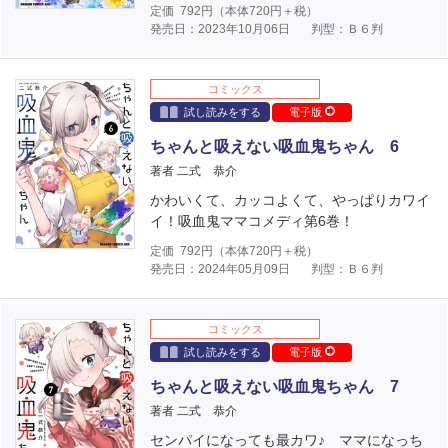
定価
792
円（本体
720
円＋税）
発売日：2023年10月06日
判型：Ｂ６判
コミックス
試し読みをする
電子版
ちゃんと吸えない吸血鬼ちゃん 6
著者 二式 恭介
かわいくて、カッコよくて、やっぱりカワイ
イ！吸血鬼ママコメディ第6巻！
定価
792
円（本体
720
円＋税）
発売日：2024年05月09日
判型：Ｂ６判
コミックス
試し読みをする
電子版
ちゃんと吸えない吸血鬼ちゃん 7
著者 二式 恭介
センパイになっても最カワ♪ ママになっち