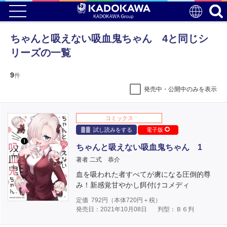
ちゃんと吸えない吸血鬼ちゃん 4と同じシ
リーズの一覧
9
件
発売中・公開中のみを表示
コミックス
試し読みをする
電子版
ちゃんと吸えない吸血鬼ちゃん 1
著者 二式 恭介
血を吸われた者すべてが虜になる圧倒的尊
み！新感覚甘やかし餌付けコメディ
定価
792
円（本体
720
円＋税）
発売日：2021年10月08日
判型：Ｂ６判