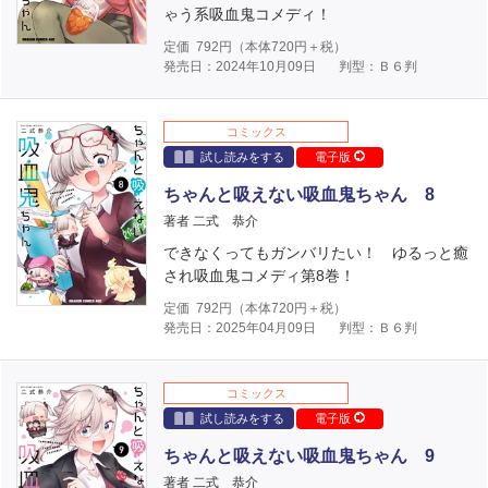
ゃう系吸血鬼コメディ！
定価
792
円（本体
720
円＋税）
発売日：2024年10月09日
判型：Ｂ６判
コミックス
試し読みをする
電子版
ちゃんと吸えない吸血鬼ちゃん 8
著者 二式 恭介
できなくってもガンバリたい！ ゆるっと癒
され吸血鬼コメディ第8巻！
定価
792
円（本体
720
円＋税）
発売日：2025年04月09日
判型：Ｂ６判
コミックス
試し読みをする
電子版
ちゃんと吸えない吸血鬼ちゃん 9
著者 二式 恭介