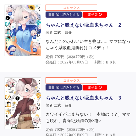
コミックス
試し読みをする
電子版
ちゃんと吸えない吸血鬼ちゃん 2
著者 二式 恭介
なんだこのかわいい生き物は…。ママになっ
ちゃう系吸血鬼餌付けコメディ！
定価
792
円（本体
720
円＋税）
発売日：2022年03月09日
判型：Ｂ６判
コミックス
試し読みをする
電子版
ちゃんと吸えない吸血鬼ちゃん 3
著者 二式 恭介
カワイイが止まらない！ 本物の（？）ママ
も現れ、青春絶好調の第3巻♪
定価
792
円（本体
720
円＋税）
発売日：2022年09月09日
判型：Ｂ６判