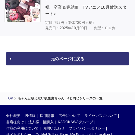
祝 卒業＆完結!!! TVアニメ10月放送スタ
ート♪
定価
792
円（本体
720
円＋税）
発売日：2025年10月09日
判型：Ｂ６判
元のページに戻る
TOP
ちゃんと吸えない吸血鬼ちゃん 4と同じシリーズの一覧
会社概要
IR情報
採用情報
広告について
ライセンスについて
書店様向け
法人様一括購入
KADOKAWAグループ
作品の利用について
お問い合わせ
プライバシーポリシー
サイトポリシー
Do Not Sell or Share My Personal Information