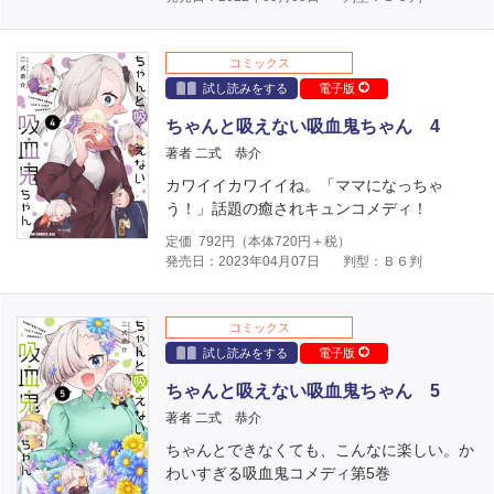
コミックス
試し読みをする
電子版
ちゃんと吸えない吸血鬼ちゃん 4
著者 二式 恭介
カワイイカワイイね。「ママになっちゃ
う！」話題の癒されキュンコメディ！
定価
792
円（本体
720
円＋税）
発売日：2023年04月07日
判型：Ｂ６判
コミックス
試し読みをする
電子版
ちゃんと吸えない吸血鬼ちゃん 5
著者 二式 恭介
ちゃんとできなくても、こんなに楽しい。か
わいすぎる吸血鬼コメディ第5巻