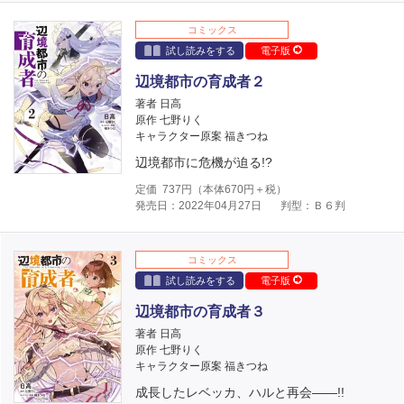
コミックス
試し読みをする
電子版
辺境都市の育成者２
著者 日高
原作 七野りく
キャラクター原案 福きつね
辺境都市に危機が迫る!?
定価
737
円（本体
670
円＋税）
発売日：2022年04月27日
判型：Ｂ６判
コミックス
試し読みをする
電子版
辺境都市の育成者３
著者 日高
原作 七野りく
キャラクター原案 福きつね
成長したレベッカ、ハルと再会――!!