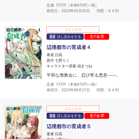
定価
737
円（本体
670
円＋税）
発売日：2023年02月25日
判型：Ｂ６判
コミックス
試し読みをする
電子版
辺境都市の育成者４
著者 日高
原作 七野りく
キャラクター原案 福きつね
平和な廃教会に、忍び寄る悪意――。
定価
737
円（本体
670
円＋税）
発売日：2023年09月27日
判型：Ｂ６判
コミックス
試し読みをする
電子版
辺境都市の育成者５
著者 日高