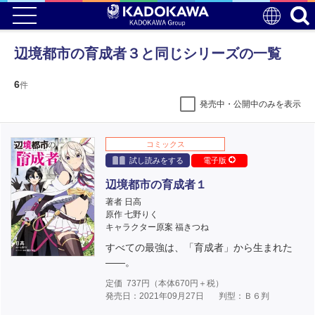
辺境都市の育成者３と同じシリーズの一覧
6
件
発売中・公開中のみを表示
コミックス
試し読みをする
電子版
辺境都市の育成者１
著者 日高
原作 七野りく
キャラクター原案 福きつね
すべての最強は、「育成者」から生まれた
――。
定価
737
円（本体
670
円＋税）
発売日：2021年09月27日
判型：Ｂ６判