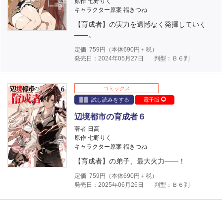
原作 七野りく
キャラクター原案 福きつね
【育成者】の実力を遺憾なく発揮していく
――。
定価
759
円（本体
690
円＋税）
発売日：2024年05月27日
判型：Ｂ６判
コミックス
試し読みをする
電子版
辺境都市の育成者６
著者 日高
原作 七野りく
キャラクター原案 福きつね
【育成者】の弟子、最大火力――！
定価
759
円（本体
690
円＋税）
発売日：2025年06月26日
判型：Ｂ６判