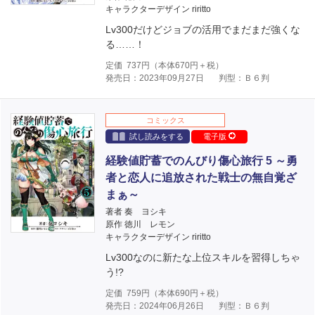
キャラクターデザイン riritto
Lv300だけどジョブの活用でまだまだ強くな
る……！
定価
737
円（本体
670
円＋税）
発売日：2023年09月27日
判型：Ｂ６判
コミックス
試し読みをする
電子版
経験値貯蓄でのんびり傷心旅行 5 ～勇
者と恋人に追放された戦士の無自覚ざ
まぁ～
著者 奏 ヨシキ
原作 徳川 レモン
キャラクターデザイン riritto
Lv300なのに新たな上位スキルを習得しちゃ
う!?
定価
759
円（本体
690
円＋税）
発売日：2024年06月26日
判型：Ｂ６判