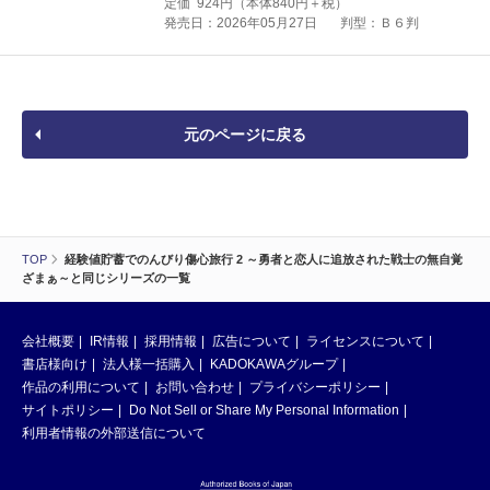
定価
924
円（本体
840
円＋税）
発売日：2026年05月27日
判型：Ｂ６判
元のページに戻る
TOP
経験値貯蓄でのんびり傷心旅行 2 ～勇者と恋人に追放された戦士の無自覚
ざまぁ～と同じシリーズの一覧
会社概要
IR情報
採用情報
広告について
ライセンスについて
書店様向け
法人様一括購入
KADOKAWAグループ
作品の利用について
お問い合わせ
プライバシーポリシー
サイトポリシー
Do Not Sell or Share My Personal Information
利用者情報の外部送信について