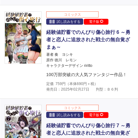
コミックス
試し読みをする
電子版
経験値貯蓄でのんびり傷心旅行 6 ～勇
者と恋人に追放された戦士の無自覚ざ
まぁ～
著者 奏 ヨシキ
原作 徳川 レモン
キャラクターデザイン riritto
100万部突破の大人気ファンタジー作品！
定価
759
円（本体
690
円＋税）
発売日：2025年02月27日
判型：Ｂ６判
コミックス
試し読みをする
電子版
経験値貯蓄でのんびり傷心旅行 7 ～勇
者と恋人に追放された戦士の無自覚ざ