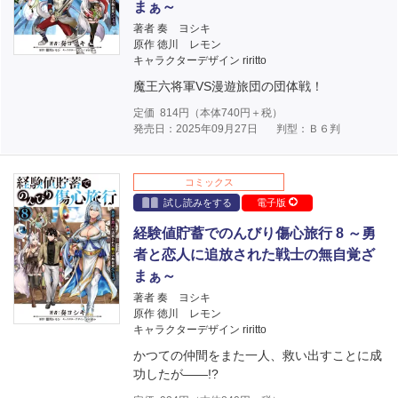
まぁ～
著者 奏 ヨシキ
原作 徳川 レモン
キャラクターデザイン riritto
魔王六将軍VS漫遊旅団の団体戦！
定価
814
円（本体
740
円＋税）
発売日：2025年09月27日
判型：Ｂ６判
コミックス
試し読みをする
電子版
経験値貯蓄でのんびり傷心旅行 8 ～勇
者と恋人に追放された戦士の無自覚ざ
まぁ～
著者 奏 ヨシキ
原作 徳川 レモン
キャラクターデザイン riritto
かつての仲間をまた一人、救い出すことに成
功したが――!?