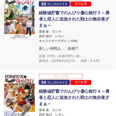
試し読みをする
電子版
経験値貯蓄でのんびり傷心旅行 3 ～勇
者と恋人に追放された戦士の無自覚ざ
まぁ～
著者 奏 ヨシキ
原作 徳川 レモン
キャラクターデザイン riritto
新しい仲間は……妖精!?
定価
737
円（本体
670
円＋税）
発売日：2023年01月27日
判型：Ｂ６判
コミックス
試し読みをする
電子版
経験値貯蓄でのんびり傷心旅行 4 ～勇
者と恋人に追放された戦士の無自覚ざ
まぁ～
著者 奏 ヨシキ
原作 徳川 レモン