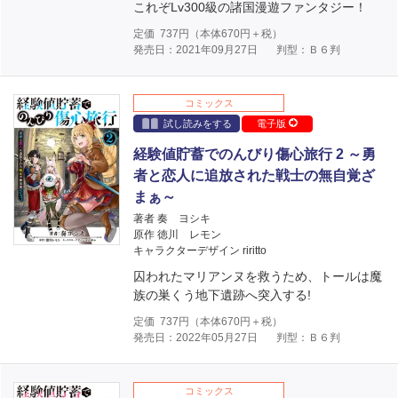
これぞLv300級の諸国漫遊ファンタジー！
定価
737
円（本体
670
円＋税）
発売日：2021年09月27日
判型：Ｂ６判
コミックス
試し読みをする
電子版
経験値貯蓄でのんびり傷心旅行 2 ～勇
者と恋人に追放された戦士の無自覚ざ
まぁ～
著者 奏 ヨシキ
原作 徳川 レモン
キャラクターデザイン riritto
囚われたマリアンヌを救うため、トールは魔
族の巣くう地下遺跡へ突入する!
定価
737
円（本体
670
円＋税）
発売日：2022年05月27日
判型：Ｂ６判
コミックス