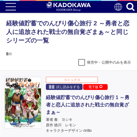
経験値貯蓄でのんびり傷心旅行 2 ～勇者と恋
人に追放された戦士の無自覚ざまぁ～と同じ
シリーズの一覧
8
件
発売中・公開中のみを表示
コミックス
試し読みをする
電子版
経験値貯蓄でのんびり傷心旅行 1 ～勇
者と恋人に追放された戦士の無自覚ざ
まぁ～
著者 奏 ヨシキ
原作 徳川 レモン
キャラクターデザイン riritto