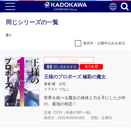
同じシリーズの一覧
9
件
発売中・公開中のみを表示
ライトノベル
試し読みをする
電子版
王様のプロポーズ 極彩の魔女
著者 橘 公司
イラスト つなこ
世界を統べる魔女の身体と力を手にした少年
の、最強の初恋！
定価
737
円（本体
670
円＋税）
発売日：2021年09月18日
判型：文庫判