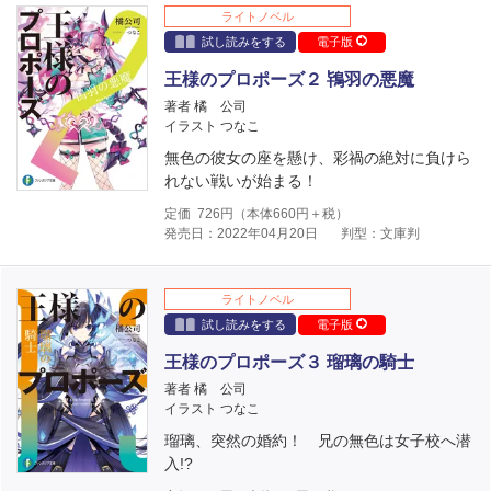
ライトノベル
試し読みをする
電子版
王様のプロポーズ２ 鴇羽の悪魔
著者 橘 公司
イラスト つなこ
無色の彼女の座を懸け、彩禍の絶対に負けら
れない戦いが始まる！
定価
726
円（本体
660
円＋税）
発売日：2022年04月20日
判型：文庫判
ライトノベル
試し読みをする
電子版
王様のプロポーズ３ 瑠璃の騎士
著者 橘 公司
イラスト つなこ
瑠璃、突然の婚約！ 兄の無色は女子校へ潜
入!?