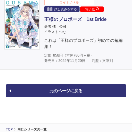
ライトノベル
試し読みをする
電子版
王様のプロポーズ 1st Bride
著者 橘 公司
イラスト つなこ
これは「王様のプロポーズ」初めての短編
集！
定価
858
円（本体
780
円＋税）
発売日：2025年11月20日
判型：文庫判
元のページに戻る
TOP
同じシリーズの一覧