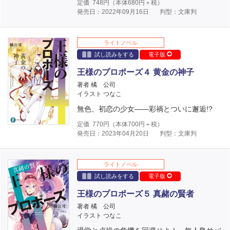
定価
748
円（本体
680
円＋税）
発売日：2022年09月16日
判型：文庫判
ライトノベル
試し読みをする
電子版
王様のプロポーズ４ 黄金の神子
著者 橘 公司
イラスト つなこ
無色、初恋の少女――彩禍とついに邂逅!?
定価
770
円（本体
700
円＋税）
発売日：2023年04月20日
判型：文庫判
ライトノベル
試し読みをする
電子版
王様のプロポーズ５ 真赭の賢者
著者 橘 公司
イラスト つなこ