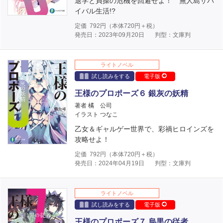
退学と貞操の危機を回避せよ！ 無人島サバ
イバル生活!?
定価
792
円（本体
720
円＋税）
発売日：2023年09月20日
判型：文庫判
ライトノベル
試し読みをする
電子版
王様のプロポーズ６ 銀灰の妖精
著者 橘 公司
イラスト つなこ
乙女＆ギャルゲー世界で、彩禍ヒロインズを
攻略せよ！
定価
792
円（本体
720
円＋税）
発売日：2024年04月19日
判型：文庫判
ライトノベル
試し読みをする
電子版
王様のプロポーズ７ 烏黒の従者