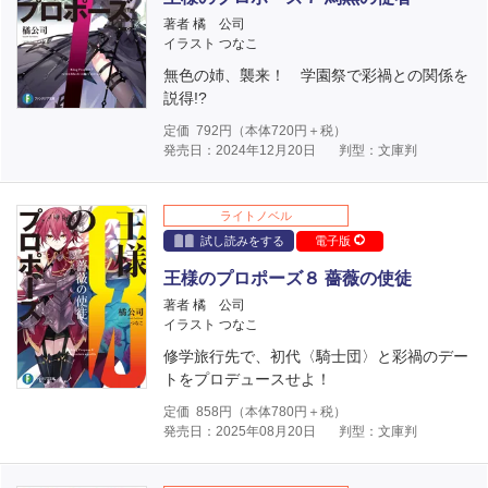
著者 橘 公司
イラスト つなこ
無色の姉、襲来！ 学園祭で彩禍との関係を
説得!?
定価
792
円（本体
720
円＋税）
発売日：2024年12月20日
判型：文庫判
ライトノベル
試し読みをする
電子版
王様のプロポーズ８ 薔薇の使徒
著者 橘 公司
イラスト つなこ
修学旅行先で、初代〈騎士団〉と彩禍のデー
トをプロデュースせよ！
定価
858
円（本体
780
円＋税）
発売日：2025年08月20日
判型：文庫判