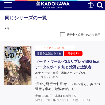
同じシリーズの一覧
2
件
発売中・公開中のみを表示
ＴＲＰＧ（単行本）
試し読みをする
電子版
ソード・ワールド2.5リプレイBIG feat.
データ&ガイド 剣と荒野と放浪者
著者 ベーテ・有理・黒崎／グループSNE
イラスト ペペロン
“黄金と野望の中原”オーレルム地方。黄金の
遺産を求め、放浪者が往く！
定価
1,980
円（本体
1,800
円＋税）
発売日：2021年09月18日
判型：Ｂ５判