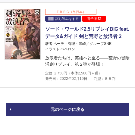
ＴＲＰＧ（単行本）
試し読みをする
電子版
ソード・ワールド2.5リプレイBIG feat.
データ&ガイド 剣と荒野と放浪者２
著者 ベーテ・有理・黒崎／グループSNE
イラスト ペペロン
放浪者たちは、英雄へと至る――荒野の冒険
活劇リプレイ、第２弾が登場！
定価
2,750
円（本体
2,500
円＋税）
発売日：2022年02月19日
判型：Ｂ５判
元のページに戻る