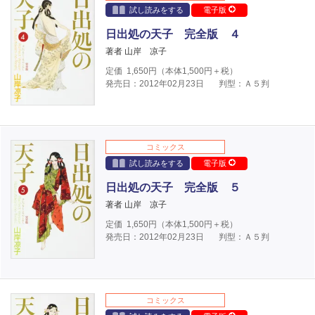
試し読みをする
電子版
日出処の天子 完全版 ４
著者 山岸 凉子
定価
1,650
円（本体
1,500
円＋税）
発売日：2012年02月23日
判型：Ａ５判
コミックス
試し読みをする
電子版
日出処の天子 完全版 ５
著者 山岸 凉子
定価
1,650
円（本体
1,500
円＋税）
発売日：2012年02月23日
判型：Ａ５判
コミックス