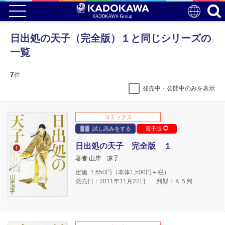
日出処の天子（完全版）１と同じシリーズの
一覧
7
件
発売中・公開中のみを表示
コミックス
試し読みをする
電子版
日出処の天子 完全版 １
著者 山岸 凉子
定価
1,650
円（本体
1,500
円＋税）
発売日：2011年11月22日
判型：Ａ５判