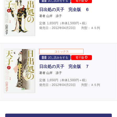
試し読みをする
電子版
日出処の天子 完全版 ６
著者 山岸 凉子
定価
1,650
円（本体
1,500
円＋税）
発売日：2012年04月23日
判型：Ａ５判
コミックス
試し読みをする
電子版
日出処の天子 完全版 ７
著者 山岸 凉子
定価
1,650
円（本体
1,500
円＋税）
発売日：2012年04月23日
判型：Ａ５判