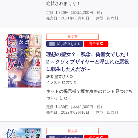
絶賛されまくり！
定価
1,320
円（本体
1,200
円＋税）
発売日：2021年08月10日
判型：四六判
新文芸
試し読みをする
電子版
理想の聖女？ 残念、偽聖女でした！
2 ～クソオブザイヤーと呼ばれた悪役
に転生したんだが～
著者 壁首領大公
イラスト ゆのひと
ネットの掲示板で魔女攻略のヒント見つけち
ゃいました！
定価
1,430
円（本体
1,300
円＋税）
発売日：2022年02月10日
判型：四六判
新文芸