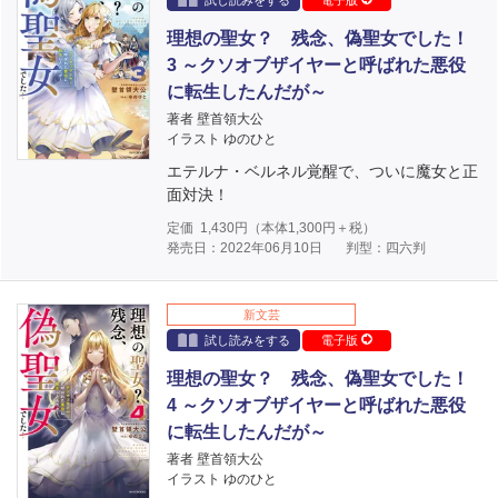
試し読みをする
電子版
理想の聖女？ 残念、偽聖女でした！
3 ～クソオブザイヤーと呼ばれた悪役
に転生したんだが～
著者 壁首領大公
イラスト ゆのひと
エテルナ・ベルネル覚醒で、ついに魔女と正
面対決！
定価
1,430
円（本体
1,300
円＋税）
発売日：2022年06月10日
判型：四六判
新文芸
試し読みをする
電子版
理想の聖女？ 残念、偽聖女でした！
4 ～クソオブザイヤーと呼ばれた悪役
に転生したんだが～
著者 壁首領大公
イラスト ゆのひと