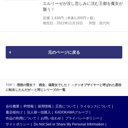
エルリーゼが没し悲しみに沈む王都を魔女が
襲う！
定価
1,430
円（本体
1,300
円＋税）
発売日：2022年11月10日
判型：四六判
元のページに戻る
TOP
理想の聖女？ 残念、偽聖女でした！ ～クソオブザイヤーと呼ばれた悪役
に転生したんだが～と同じシリーズの一覧
会社概要
IR情報
採用情報
広告について
ライセンスについて
書店様向け
法人様一括購入
KADOKAWAグループ
作品の利用について
お問い合わせ
プライバシーポリシー
サイトポリシー
Do Not Sell or Share My Personal Information