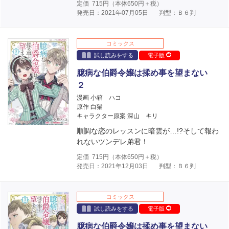
定価
715
円（本体
650
円＋税）
発売日：2021年07月05日
判型：Ｂ６判
コミックス
試し読みをする
電子版
臆病な伯爵令嬢は揉め事を望まない
２
漫画 小箱 ハコ
原作 白猫
キャラクター原案 深山 キリ
順調な恋のレッスンに暗雲が…!?そして報わ
れないツンデレ弟君！
定価
715
円（本体
650
円＋税）
発売日：2021年12月03日
判型：Ｂ６判
コミックス
試し読みをする
電子版
臆病な伯爵令嬢は揉め事を望まない