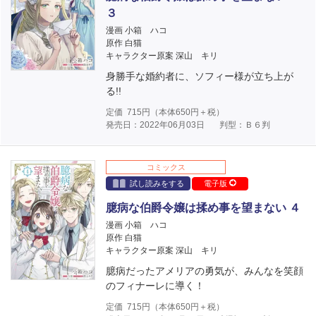
３
漫画 小箱 ハコ
原作 白猫
キャラクター原案 深山 キリ
身勝手な婚約者に、ソフィー様が立ち上が
る!!
定価
715
円（本体
650
円＋税）
発売日：2022年06月03日
判型：Ｂ６判
コミックス
試し読みをする
電子版
臆病な伯爵令嬢は揉め事を望まない ４
漫画 小箱 ハコ
原作 白猫
キャラクター原案 深山 キリ
臆病だったアメリアの勇気が、みんなを笑顔
のフィナーレに導く！
定価
715
円（本体
650
円＋税）