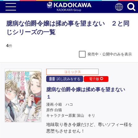
臆病な伯爵令嬢は揉め事を望まない ２と同
じシリーズの一覧
4
件
発売中・公開中のみを表示
コミックス
試し読みをする
電子版
臆病な伯爵令嬢は揉め事を望まない
１
漫画 小箱 ハコ
原作 白猫
キャラクター原案 深山 キリ
地味取り巻き令嬢だけど、尊いソフィー様を
悪堕ちさせません！