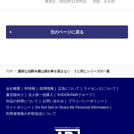
発売日：2022年12月05日
判型：Ｂ６判
元のページに戻る
TOP
臆病な伯爵令嬢は揉め事を望まない ２と同じシリーズの一覧
会社概要
IR情報
採用情報
広告について
ライセンスについて
書店様向け
法人様一括購入
KADOKAWAグループ
作品の利用について
お問い合わせ
プライバシーポリシー
サイトポリシー
Do Not Sell or Share My Personal Information
利用者情報の外部送信について