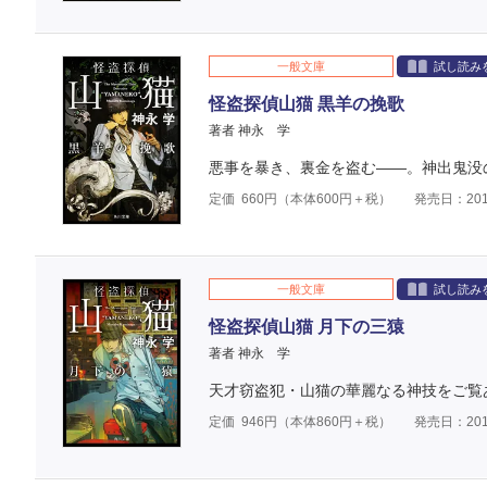
一般文庫
試し読み
怪盗探偵山猫 黒羊の挽歌
著者 神永 学
悪事を暴き、裏金を盗む――。神出鬼没
定価
660
円（本体
600
円＋税）
発売日：201
一般文庫
試し読み
怪盗探偵山猫 月下の三猿
著者 神永 学
天才窃盗犯・山猫の華麗なる神技をご覧
定価
946
円（本体
860
円＋税）
発売日：201