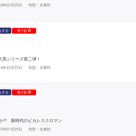
0年02月25日
判型：文庫判
をする
電子版
人気シリーズ第二弾！
4年10月25日
判型：文庫判
をする
電子版
か!? 新時代のピカレスクロマン
5年07月25日
判型：文庫判