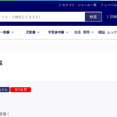
カテゴリ・ジャンル一覧
レーベル
検索
詳細
一般書
児童書
学習参考書
生活
実用
雑誌
ムック
・
・
覧
をする
電子版
登場！