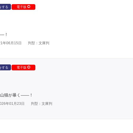
をする
電子版
――！
1年06月15日
判型：文庫判
をする
電子版
、山猫が暴く――！
26年01月23日
判型：文庫判