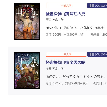
一般文庫
試し読み
怪盗探偵山猫 深紅の虎
著者 神永 学
猫VS虎。山猫に迫る、絶体絶命の危機
定価
990
円（本体
900
円＋税）
発売日：202
一般文庫
試し読み
怪盗探偵山猫 楽園の蛇
著者 神永 学
あの男が、戻ってくる！？ 令和の悪を
定価
1,012
円（本体
920
円＋税）
発売日：20