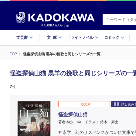
文芸書
文庫
ライトノベル
コミック
TOP
怪盗探偵山猫 黒羊の挽歌と同じシリーズの一覧
怪盗探偵山猫 黒羊の挽歌と同じシリーズの一
7
件
一般文庫
試し読み
怪盗探偵山猫
著者 神永 学
イラスト 鈴木 康士
神永学、幻のサスペンスがついに文庫で