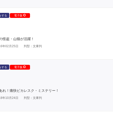
をする
電子版
の怪盗・山猫が活躍！
6年02月25日
判型：文庫判
をする
電子版
あれ！痛快ピカレスク・ミステリー！
8年10月24日
判型：文庫判