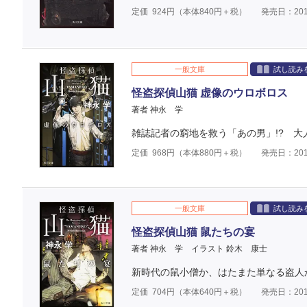
定価
924
円（本体
840
円＋税）
発売日：201
一般文庫
試し読み
怪盗探偵山猫 虚像のウロボロス
著者 神永 学
雑誌記者の窮地を救う「あの男」!? 大
定価
968
円（本体
880
円＋税）
発売日：201
一般文庫
試し読み
怪盗探偵山猫 鼠たちの宴
著者 神永 学
イラスト 鈴木 康士
新時代の鼠小僧か、はたまた単なる盗人
定価
704
円（本体
640
円＋税）
発売日：201