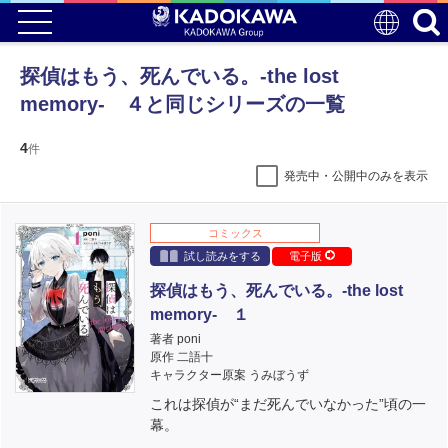
探偵はもう、死んでいる。-the lost
memory- ４と同じシリーズの一覧
4
件
発売中・公開中のみを表示
コミックス
試し読みをする
電子版
探偵はもう、死んでいる。-the lost
memory- １
著者 poni
原作 二語十
キャラクター原案 うみぼうず
これは探偵が“まだ死んでいなかった”頃の一
幕。