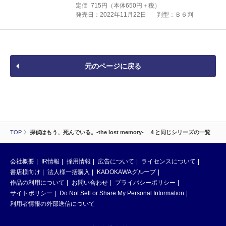
定価
715
円（本体
650
円＋税）
発売日：2022年11月22日
判型：Ｂ６判
元のページに戻る
TOP
探偵はもう、死んでいる。-the lost memory- ４と同じシリーズの一覧
会社概要
IR情報
採用情報
広告について
ライセンスについて
書店様向け
法人様一括購入
KADOKAWAグループ
作品の利用について
お問い合わせ
プライバシーポリシー
サイトポリシー
Do Not Sell or Share My Personal Information
利用者情報の外部送信について