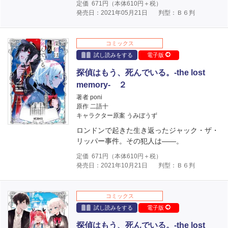
定価
671
円（本体
610
円＋税）
発売日：2021年05月21日
判型：Ｂ６判
コミックス
試し読みをする
電子版
探偵はもう、死んでいる。-the lost
memory- ２
著者 poni
原作 二語十
キャラクター原案 うみぼうず
ロンドンで起きた生き返ったジャック・ザ・
リッパー事件。その犯人は――。
定価
671
円（本体
610
円＋税）
発売日：2021年10月21日
判型：Ｂ６判
コミックス
試し読みをする
電子版
探偵はもう、死んでいる。-the lost