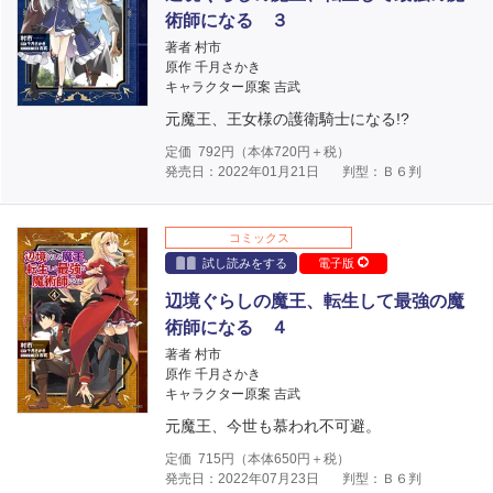
術師になる ３
著者 村市
原作 千月さかき
キャラクター原案 吉武
元魔王、王女様の護衛騎士になる!?
定価
792
円（本体
720
円＋税）
発売日：2022年01月21日
判型：Ｂ６判
コミックス
試し読みをする
電子版
辺境ぐらしの魔王、転生して最強の魔
術師になる ４
著者 村市
原作 千月さかき
キャラクター原案 吉武
元魔王、今世も慕われ不可避。
定価
715
円（本体
650
円＋税）
発売日：2022年07月23日
判型：Ｂ６判