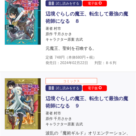
試し読みをする
電子版
辺境ぐらしの魔王、転生して最強の魔
術師になる ８
著者 村市
原作 千月さかき
キャラクター原案 吉武
元魔王、聖剣を召喚する。
定価
748
円（本体
680
円＋税）
発売日：2024年02月22日
判型：Ｂ６判
コミックス
試し読みをする
電子版
辺境ぐらしの魔王、転生して最強の魔
術師になる ９
著者 村市
原作 千月さかき
キャラクター原案 吉武
波乱の『魔術ギルド』オリエンテーション、