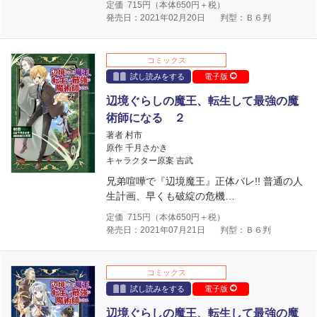
定価
715
円（本体
650
円＋税）
発売日：2021年02月20日
判型：Ｂ６判
コミックス
試し読みをする
電子版
辺境ぐらしの魔王、転生して最強の魔
術師になる ２
著者 村市
原作 千月さかき
キャラクター原案 吉武
兄弟喧嘩で『辺境魔王』正体バレ!! 普通の人
生計画、早くも破綻の危機…
定価
715
円（本体
650
円＋税）
発売日：2021年07月21日
判型：Ｂ６判
コミックス
試し読みをする
電子版
辺境ぐらしの魔王、転生して最強の魔