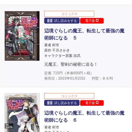
コミックス
試し読みをする
電子版
辺境ぐらしの魔王、転生して最強の魔
術師になる ５
著者 村市
原作 千月さかき
キャラクター原案 吉武
元魔王、聖剣の秘密に迫る！
定価
715
円（本体
650
円＋税）
発売日：2023年01月23日
判型：Ｂ６判
コミックス
試し読みをする
電子版
辺境ぐらしの魔王、転生して最強の魔
術師になる ６
著者 村市