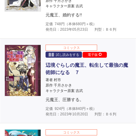
原作 千月さかき
キャラクター原案 吉武
元魔王、婚約する!!
定価
748
円（本体
680
円＋税）
発売日：2023年05月23日
判型：Ｂ６判
コミックス
試し読みをする
電子版
辺境ぐらしの魔王、転生して最強の魔
術師になる ７
著者 村市
原作 千月さかき
キャラクター原案 吉武
元魔王、圧勝する。
定価
924
円（本体
840
円＋税）
発売日：2023年10月20日
判型：Ｂ６判
コミックス