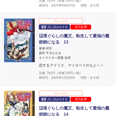
定価
792
円（本体
720
円＋税）
発売日：2025年09月22日
判型：Ｂ６判
コミックス
試し読みをする
電子版
辺境ぐらしの魔王、転生して最強の魔
術師になる 13
著者 村市
原作 千月さかき
キャラクター原案 吉武
恋するアイリス、マイロードのもとへ！
定価
792
円（本体
720
円＋税）
発売日：2025年12月23日
判型：Ｂ６判
コミックス
試し読みをする
電子版
辺境ぐらしの魔王、転生して最強の魔
術師になる 14