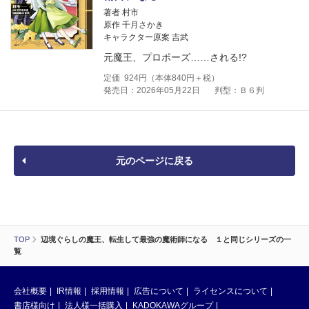
著者 村市
原作 千月さかき
キャラクター原案 吉武
元魔王、プロポーズ……される!?
定価
924
円（本体
840
円＋税）
発売日：2026年05月22日
判型：Ｂ６判
元のページに戻る
TOP
辺境ぐらしの魔王、転生して最強の魔術師になる １と同じシリーズの一
覧
会社概要
IR情報
採用情報
広告について
ライセンスについて
書店様向け
法人様一括購入
KADOKAWAグループ