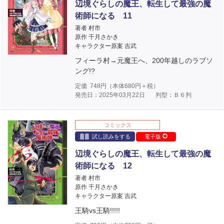
辺境ぐらしの魔王、転生して最強の魔
術師になる 11
著者 村市
原作 千月さかき
キャラクター原案 吉武
フィーラ村→元魔王へ、200年越しのラブソ
ング!?
定価
748
円（本体
680
円＋税）
発売日：2025年03月22日
判型：Ｂ６判
コミックス
試し読みをする
電子版
辺境ぐらしの魔王、転生して最強の魔
術師になる 12
著者 村市
原作 千月さかき
キャラクター原案 吉武
王騎vs王騎!!!!!