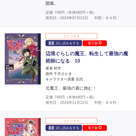
開幕。
定価
748
円（本体
680
円＋税）
発売日：2024年07月22日
判型：Ｂ６判
コミックス
試し読みをする
電子版
辺境ぐらしの魔王、転生して最強の魔
術師になる 10
著者 村市
原作 千月さかき
キャラクター原案 吉武
元魔王、最強の盾に挑む！
定価
748
円（本体
680
円＋税）
発売日：2024年11月22日
判型：Ｂ６判
コミックス
試し読みをする
電子版