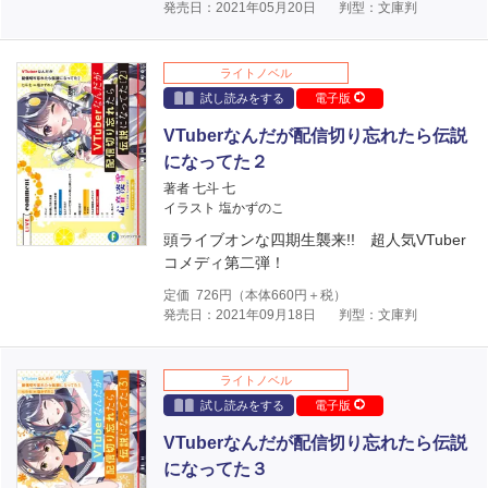
発売日：2021年05月20日
判型：文庫判
ライトノベル
試し読みをする
電子版
VTuberなんだが配信切り忘れたら伝説
になってた２
著者 七斗 七
イラスト 塩かずのこ
頭ライブオンな四期生襲来!! 超人気VTuber
コメディ第二弾！
定価
726
円（本体
660
円＋税）
発売日：2021年09月18日
判型：文庫判
ライトノベル
試し読みをする
電子版
VTuberなんだが配信切り忘れたら伝説
になってた３