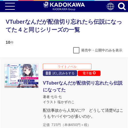
VTuberなんだが配信切り忘れたら伝説になっ
てた４と同じシリーズの一覧
10
件
発売中・公開中のみを表示
ライトノベル
試し読みをする
電子版
VTuberなんだが配信切り忘れたら伝説
になってた
著者 七斗 七
イラスト 塩かずのこ
配信事故から人気Vに!? どうして清楚Vはこ
うもヤバイやつが多いのか。
定価
715
円（本体
650
円＋税）