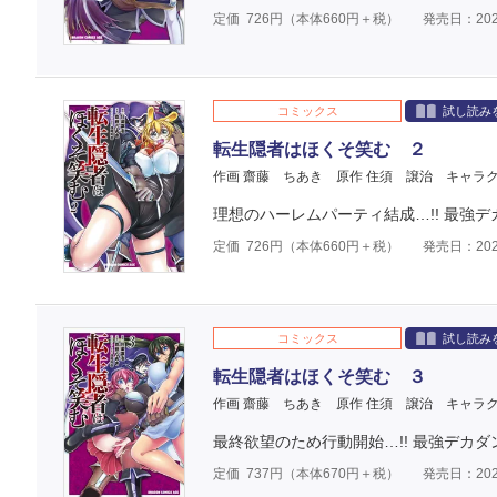
定価
726
円（本体
660
円＋税）
発売日：202
コミックス
試し読み
転生隠者はほくそ笑む ２
作画 齋藤 ちあき
原作 住須 譲治
キャラク
理想のハーレムパーティ結成…!! 最強デ
定価
726
円（本体
660
円＋税）
発売日：202
コミックス
試し読み
転生隠者はほくそ笑む ３
作画 齋藤 ちあき
原作 住須 譲治
キャラク
最終欲望のため行動開始…!! 最強デカダ
定価
737
円（本体
670
円＋税）
発売日：202