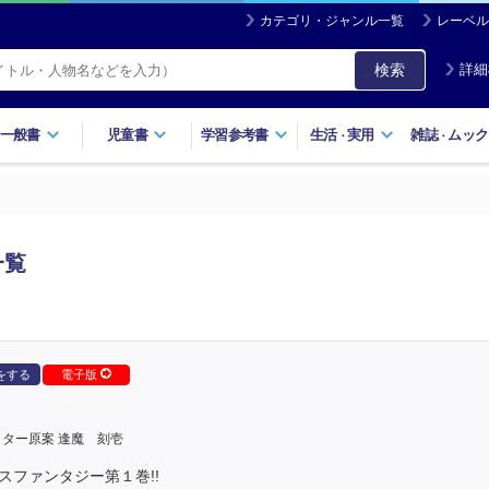
カテゴリ・ジャンル一覧
レーベル
検索
詳細
一般書
児童書
学習参考書
生活
実用
雑誌
ムック
・
・
一覧
をする
電子版
ター原案 逢魔 刻壱
スファンタジー第１巻!!