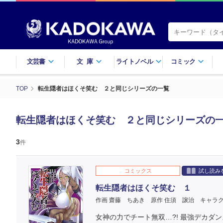
文芸書
文庫
ライトノベル
コミック
TOP
転生隠者はほくそ笑む ２と同じシリーズの一覧
転生隠者はほくそ笑む ２と同じシリーズの
3
件
コミックス
試し読み
転生隠者はほくそ笑む １
作画 齋藤 ちあき
原作 住須 譲治
キャラク
女神の力でチート無双…?! 最強デカダン