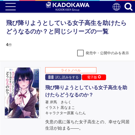
飛び降りようとしている女子高生を助けたら
どうなるのか？と同じシリーズの一覧
4
件
発売中・公開中のみを表示
ライトノベル
試し読みをする
電子版
飛び降りようとしている女子高生を助
けたらどうなるのか？
著 岸馬 きらく
イラスト 黒なまこ
キャラクター原案 らたん
失意の底に落ちた女子高生との、幸せな同居
生活が始まる――。