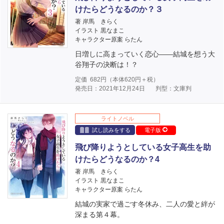
けたらどうなるのか？３
著 岸馬 きらく
イラスト 黒なまこ
キャラクター原案 らたん
日増しに高まっていく恋心――結城を想う大
谷翔子の決断は！？
定価
682
円（本体
620
円＋税）
発売日：2021年12月24日
判型：文庫判
ライトノベル
試し読みをする
電子版
飛び降りようとしている女子高生を助
けたらどうなるのか？4
著 岸馬 きらく
イラスト 黒なまこ
キャラクター原案 らたん
結城の実家で過ごす冬休み、二人の愛と絆が
深まる第４幕。