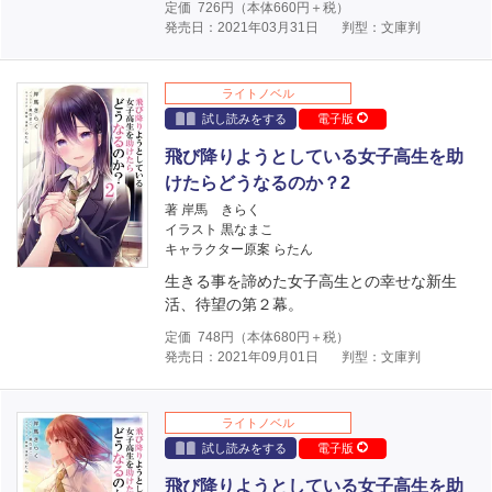
定価
726
円（本体
660
円＋税）
発売日：2021年03月31日
判型：文庫判
ライトノベル
試し読みをする
電子版
飛び降りようとしている女子高生を助
けたらどうなるのか？2
著 岸馬 きらく
イラスト 黒なまこ
キャラクター原案 らたん
生きる事を諦めた女子高生との幸せな新生
活、待望の第２幕。
定価
748
円（本体
680
円＋税）
発売日：2021年09月01日
判型：文庫判
ライトノベル
試し読みをする
電子版
飛び降りようとしている女子高生を助