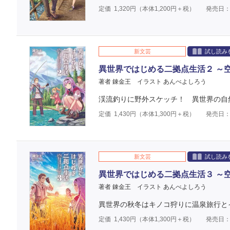
定価
1,320
円（本体
1,200
円＋税）
発売日：2
新文芸
試し読み
異世界ではじめる二拠点生活２ ～
著者 錬金王
イラスト あんべよしろう
渓流釣りに野外スケッチ！ 異世界の自然
定価
1,430
円（本体
1,300
円＋税）
発売日：2
新文芸
試し読み
異世界ではじめる二拠点生活３ ～
著者 錬金王
イラスト あんべよしろう
異世界の秋冬はキノコ狩りに温泉旅行と
定価
1,430
円（本体
1,300
円＋税）
発売日：2