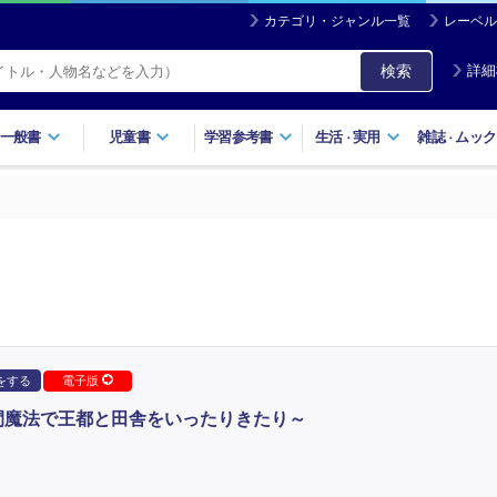
カテゴリ・ジャンル一覧
レーベル
検索
詳細
一般書
児童書
学習参考書
生活
実用
雑誌
ムック
・
・
をする
電子版
間魔法で王都と田舎をいったりきたり～