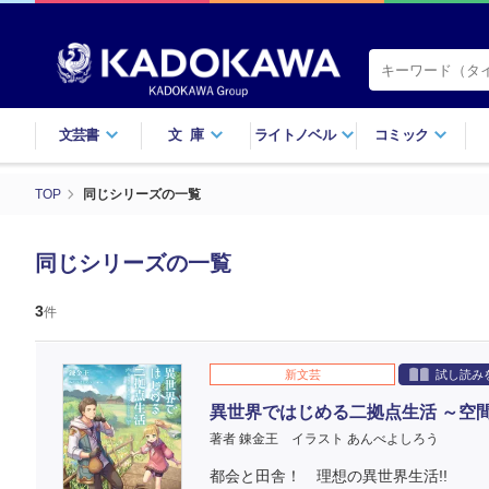
文芸書
文庫
ライトノベル
コミック
TOP
同じシリーズの一覧
同じシリーズの一覧
3
件
新文芸
試し読み
異世界ではじめる二拠点生活 ～空
著者 錬金王
イラスト あんべよしろう
都会と田舎！ 理想の異世界生活!!