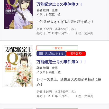
万能鑑定士Ｑの事件簿ＸＩ
著者 松岡 圭祐
イラスト 清原 紘
ご利益が大きすぎるお寺の謎を解け！
定価
572
円（本体
520
円＋税）
発売日：2011年08月25日
判型：文庫判
一般文庫
試し読みをする
電子版
万能鑑定士Ｑの事件簿ＸＩＩ
著者 松岡 圭祐
イラスト 清原 紘
シリーズ史上、過去最大の鑑定依頼品に挑
め！
定価
814
円（本体
740
円＋税）
発売日：2011年10月25日
判型：文庫判