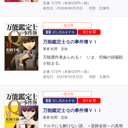
定価
572
円（本体
520
円＋税）
発売日：2010年08月25日
判型：文庫判
一般文庫
試し読みをする
電子版
万能鑑定士Ｑの事件簿ＶＩ
著者 松岡 圭祐
万能贋作者あらわる！ いま、究極の頭脳戦
が始まる。
定価
572
円（本体
520
円＋税）
発売日：2010年10月23日
判型：文庫判
一般文庫
試し読みをする
電子版
万能鑑定士Ｑの事件簿ＶＩＩ
著者 松岡 圭祐
マルサにも解けない謎、＜逆錬金術＞の真相