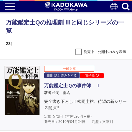
万能鑑定士Qの推理劇 IIIと同じシリーズの一
覧
23
件
発売中・公開中のみを表示
一般文庫
試し読みをする
電子版
万能鑑定士Ｑの事件簿 Ｉ
著者 松岡 圭祐
完全書き下ろし！松岡圭祐、待望の新シリー
ズ開演!!
定価
572
円（本体
520
円＋税）
発売日：2010年04月24日
判型：文庫判