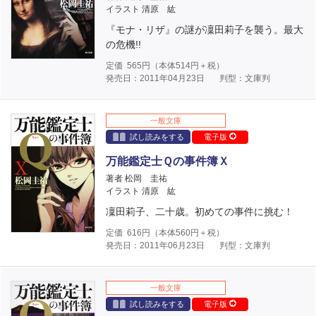
イラスト 清原 紘
『モナ・リザ』の謎が凜田莉子を襲う。最大
の危機!!
定価
565
円（本体
514
円＋税）
発売日：2011年04月23日
判型：文庫判
一般文庫
試し読みをする
電子版
万能鑑定士Ｑの事件簿Ｘ
著者 松岡 圭祐
イラスト 清原 紘
凜田莉子、二十歳。初めての事件に挑む！
定価
616
円（本体
560
円＋税）
発売日：2011年06月23日
判型：文庫判
一般文庫
試し読みをする
電子版