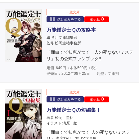
一般文庫
試し読みをする
電子版
万能鑑定士Ｑの攻略本
編 角川文庫編集部
監修 松岡圭祐事務所
「面白くて知恵がつく 人の死なないミステ
リ」初の公式ファンブック!!
定価
649
円（本体
590
円＋税）
発売日：2012年08月25日
判型：文庫判
一般文庫
試し読みをする
電子版
万能鑑定士Ｑの短編集Ｉ
著者 松岡 圭祐
イラスト 清原 紘
「面白くて知恵がつく 人の死なないミステ
リ」決定版!! 初の短編集。