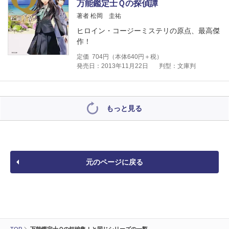
万能鑑定士Ｑの探偵譚
著者 松岡 圭祐
ヒロイン・コージーミステリの原点、最高傑
作！
定価
704
円（本体
640
円＋税）
発売日：2013年11月22日
判型：文庫判
もっと見る
元のページに戻る