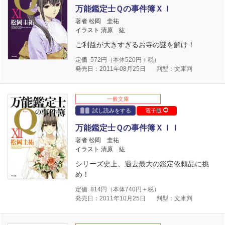
万能鑑定士Ｑの事件簿ＸＩ
著者 松岡 圭祐
イラスト 清原 紘
ご利益が大きすぎるお寺の謎を解け！
定価
572
円（本体
520
円＋税）
発売日：2011年08月25日
判型：文庫判
一般文庫
試し読みをする
電子版
万能鑑定士Ｑの事件簿ＸＩＩ
著者 松岡 圭祐
イラスト 清原 紘
シリーズ史上、過去最大の鑑定依頼品に挑
め！
定価
814
円（本体
740
円＋税）
発売日：2011年10月25日
判型：文庫判