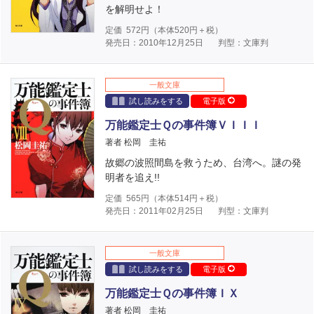
を解明せよ！
定価
572
円（本体
520
円＋税）
発売日：2010年12月25日
判型：文庫判
一般文庫
試し読みをする
電子版
万能鑑定士Ｑの事件簿ＶＩＩＩ
著者 松岡 圭祐
故郷の波照間島を救うため、台湾へ。謎の発
明者を追え!!
定価
565
円（本体
514
円＋税）
発売日：2011年02月25日
判型：文庫判
一般文庫
試し読みをする
電子版
万能鑑定士Ｑの事件簿ＩＸ
著者 松岡 圭祐