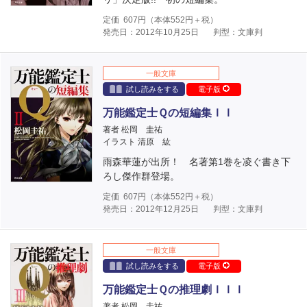
定価
607
円（本体
552
円＋税）
発売日：2012年10月25日
判型：文庫判
一般文庫
試し読みをする
電子版
万能鑑定士Ｑの短編集ＩＩ
著者 松岡 圭祐
イラスト 清原 紘
雨森華蓮が出所！ 名著第1巻を凌ぐ書き下
ろし傑作群登場。
定価
607
円（本体
552
円＋税）
発売日：2012年12月25日
判型：文庫判
一般文庫
試し読みをする
電子版
万能鑑定士Ｑの推理劇ＩＩＩ
著者 松岡 圭祐