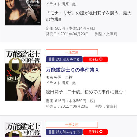
イラスト 清原 紘
『モナ・リザ』の謎が凜田莉子を襲う。最大
の危機!!
定価
565
円（本体
514
円＋税）
発売日：2011年04月23日
判型：文庫判
一般文庫
試し読みをする
電子版
万能鑑定士Ｑの事件簿Ｘ
著者 松岡 圭祐
イラスト 清原 紘
凜田莉子、二十歳。初めての事件に挑む！
定価
616
円（本体
560
円＋税）
発売日：2011年06月23日
判型：文庫判
一般文庫
試し読みをする
電子版