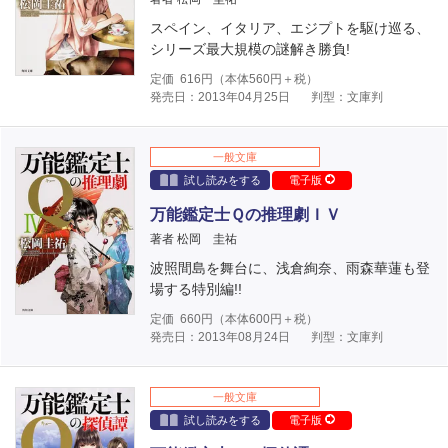
スペイン、イタリア、エジプトを駆け巡る、
シリーズ最大規模の謎解き勝負!
定価
616
円（本体
560
円＋税）
発売日：2013年04月25日
判型：文庫判
一般文庫
試し読みをする
電子版
万能鑑定士Ｑの推理劇ＩＶ
著者 松岡 圭祐
波照間島を舞台に、浅倉絢奈、雨森華蓮も登
場する特別編!!
定価
660
円（本体
600
円＋税）
発売日：2013年08月24日
判型：文庫判
一般文庫
試し読みをする
電子版