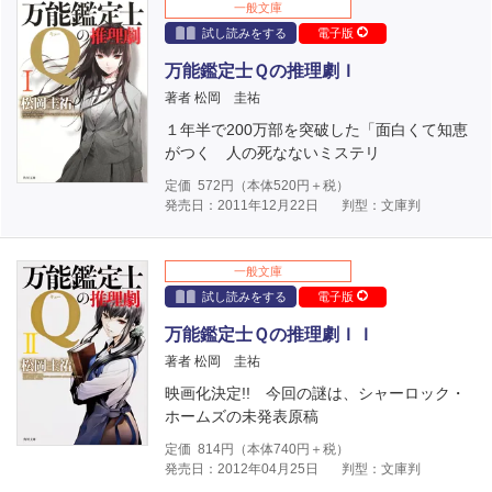
一般文庫
試し読みをする
電子版
万能鑑定士Ｑの推理劇Ｉ
著者 松岡 圭祐
１年半で200万部を突破した「面白くて知恵
がつく 人の死なないミステリ
定価
572
円（本体
520
円＋税）
発売日：2011年12月22日
判型：文庫判
一般文庫
試し読みをする
電子版
万能鑑定士Ｑの推理劇ＩＩ
著者 松岡 圭祐
映画化決定!! 今回の謎は、シャーロック・
ホームズの未発表原稿
定価
814
円（本体
740
円＋税）
発売日：2012年04月25日
判型：文庫判