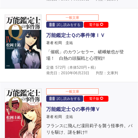
一般文庫
試し読みをする
電子版
万能鑑定士Ｑの事件簿ＩＶ
著者 松岡 圭祐
「催眠」のカウンセラー、嵯峨敏也が登
場！ 白熱の頭脳戦と心理戦!!
定価
572
円（本体
520
円＋税）
発売日：2010年06月23日
判型：文庫判
一般文庫
試し読みをする
電子版
万能鑑定士Ｑの事件簿Ｖ
著者 松岡 圭祐
フランスに飛んだ凜田莉子を襲う怪事件。パ
リを駆け、謎を解け!!