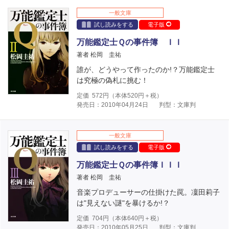
一般文庫
試し読みをする
電子版
万能鑑定士Ｑの事件簿 ＩＩ
著者 松岡 圭祐
誰が、どうやって作ったのか!？万能鑑定士
は究極の偽札に挑む！
定価
572
円（本体
520
円＋税）
発売日：2010年04月24日
判型：文庫判
一般文庫
試し読みをする
電子版
万能鑑定士Ｑの事件簿ＩＩＩ
著者 松岡 圭祐
音楽プロデューサーの仕掛けた罠。凜田莉子
は"見えない謎"を暴けるか!？
定価
704
円（本体
640
円＋税）
発売日：2010年05月25日
判型：文庫判