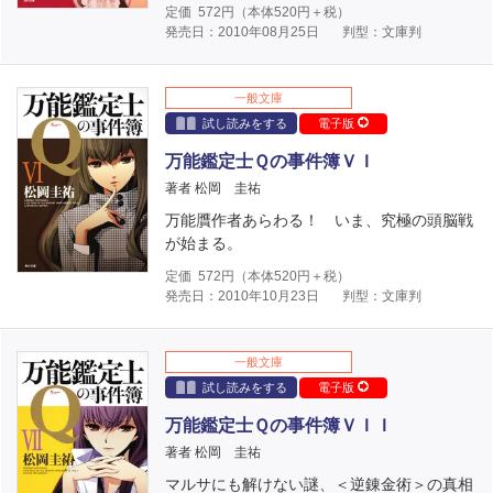
定価
572
円（本体
520
円＋税）
発売日：2010年08月25日
判型：文庫判
一般文庫
試し読みをする
電子版
万能鑑定士Ｑの事件簿ＶＩ
著者 松岡 圭祐
万能贋作者あらわる！ いま、究極の頭脳戦
が始まる。
定価
572
円（本体
520
円＋税）
発売日：2010年10月23日
判型：文庫判
一般文庫
試し読みをする
電子版
万能鑑定士Ｑの事件簿ＶＩＩ
著者 松岡 圭祐
マルサにも解けない謎、＜逆錬金術＞の真相