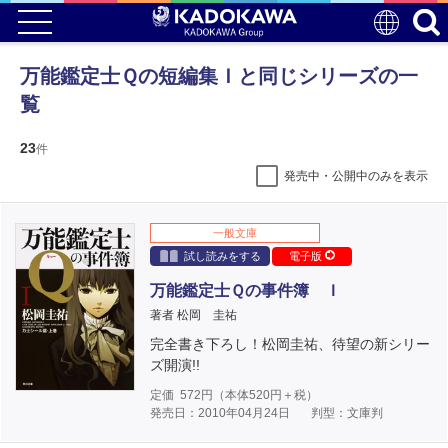
万能鑑定士Ｑの短編集Ｉと同じシリーズの一
覧
23
件
発売中・公開中のみを表示
一般文庫
試し読みをする
電子版
万能鑑定士Ｑの事件簿 Ｉ
著者 松岡 圭祐
完全書き下ろし！松岡圭祐、待望の新シリー
ズ開演!!
定価
572
円（本体
520
円＋税）
発売日：2010年04月24日
判型：文庫判