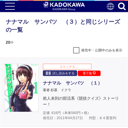
ナナマル サンバツ （３）と同じシリーズ
の一覧
20
件
発売中・公開中のみを表示
コミックス
試し読みをする
電子版
ナナマル サンバツ （１）
著者 杉基 イクラ
前人未到の部活系《競技クイズ》ストーリ
ー！
定価
616
円（本体
560
円＋税）
発売日：2011年04月27日
判型：Ｂ６変形判