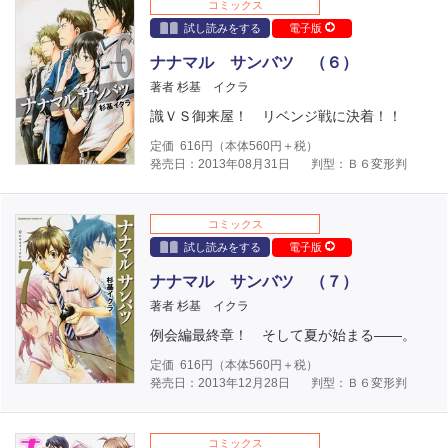
コミックス
試し読みをする
電子版
ナナマル サンバツ （６）
著者 杉基 イクラ
識ＶＳ御来屋！ リベンジ戦に決着！！
定価
616
円（本体
560
円＋税）
発売日：2013年08月31日
判型：Ｂ６変形判
コミックス
試し読みをする
電子版
ナナマル サンバツ （７）
著者 杉基 イクラ
例会編最終章！ そして夏が始まる――。
定価
616
円（本体
560
円＋税）
発売日：2013年12月28日
判型：Ｂ６変形判
コミックス