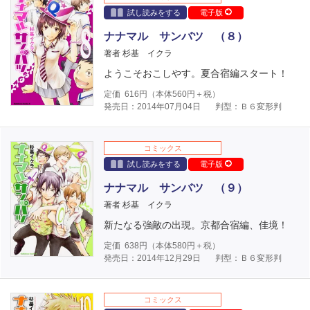
試し読みをする
電子版
ナナマル サンバツ （８）
著者 杉基 イクラ
ようこそおこしやす。夏合宿編スタート！
定価
616
円（本体
560
円＋税）
発売日：2014年07月04日
判型：Ｂ６変形判
コミックス
試し読みをする
電子版
ナナマル サンバツ （９）
著者 杉基 イクラ
新たなる強敵の出現。京都合宿編、佳境！
定価
638
円（本体
580
円＋税）
発売日：2014年12月29日
判型：Ｂ６変形判
コミックス