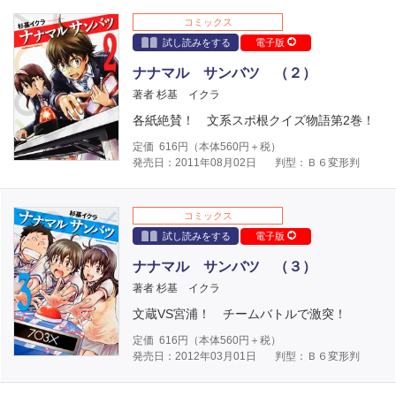
コミックス
試し読みをする
電子版
ナナマル サンバツ （２）
著者 杉基 イクラ
各紙絶賛！ 文系スポ根クイズ物語第2巻！
定価
616
円（本体
560
円＋税）
発売日：2011年08月02日
判型：Ｂ６変形判
コミックス
試し読みをする
電子版
ナナマル サンバツ （３）
著者 杉基 イクラ
文蔵VS宮浦！ チームバトルで激突！
定価
616
円（本体
560
円＋税）
発売日：2012年03月01日
判型：Ｂ６変形判