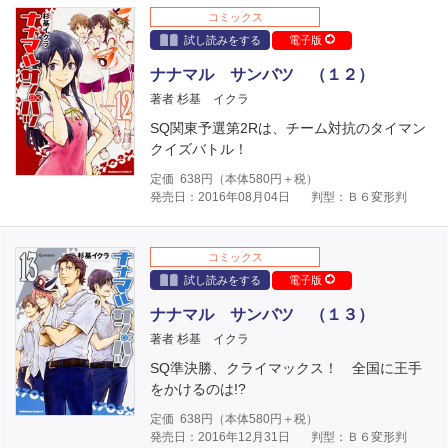
コミックス
試し読みをする
電子版
ナナマル サンバツ （１２）
著者 杉基 イクラ
SQ関東予選第2Rは、チーム対抗のタイマン
クイズバトル！
定価
638
円（本体
580
円＋税）
発売日：2016年08月04日
判型：Ｂ６変形判
コミックス
試し読みをする
電子版
ナナマル サンバツ （１３）
著者 杉基 イクラ
SQ準決勝、クライマックス！ 全国に王手
をかけるのは!?
定価
638
円（本体
580
円＋税）
発売日：2016年12月31日
判型：Ｂ６変形判