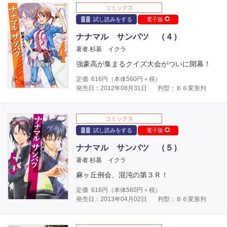
コミックス
試し読みをする
電子版
ナナマル サンバツ （４）
著者 杉基 イクラ
強豪高が集まるクイズ大会がついに開幕！
定価
616
円（本体
560
円＋税）
発売日：2012年08月31日
判型：Ｂ６変形判
コミックス
試し読みをする
電子版
ナナマル サンバツ （５）
著者 杉基 イクラ
麻ヶ丘例会、混沌の第３Ｒ！
定価
616
円（本体
560
円＋税）
発売日：2013年04月02日
判型：Ｂ６変形判