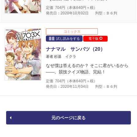
定価
704
円（本体
640
円＋税）
発売日：2020年10月02日
判型：Ｂ６判
コミックス
試し読みをする
電子版
ナナマル サンバツ（20）
著者 杉基 イクラ
なぜ僕は答えるのか？ そこに君がいるから
――。競技クイズ物語、完結！
定価
704
円（本体
640
円＋税）
発売日：2020年11月04日
判型：Ｂ６判
元のページに戻る