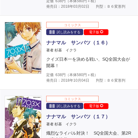
定価
638
円（本体
580
円＋税）
発売日：2018年03月02日
判型：Ｂ６変形判
コミックス
試し読みをする
電子版
ナナマル サンバツ（１６）
著者 杉基 イクラ
クイズ日本一を決める戦い、SQ全国大会が
開幕！
定価
638
円（本体
580
円＋税）
発売日：2018年10月04日
判型：Ｂ６変形判
コミックス
試し読みをする
電子版
ナナマル サンバツ（１７）
著者 杉基 イクラ
熾烈なライバル対決！ SQ全国大会、第2R