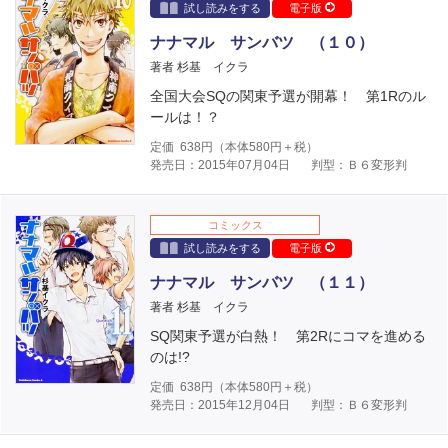
試し読みをする
電子版
ナナマル サンバツ （１０）
著者 杉基 イクラ
全国大会SQの関東予選が開幕！ 第1Rのル
ールは！？
定価
638
円（本体
580
円＋税）
発売日：2015年07月04日
判型：Ｂ６変形判
コミックス
試し読みをする
電子版
ナナマル サンバツ （１１）
著者 杉基 イクラ
SQ関東予選が白熱！ 第2Rにコマを進める
のは!?
定価
638
円（本体
580
円＋税）
発売日：2015年12月04日
判型：Ｂ６変形判