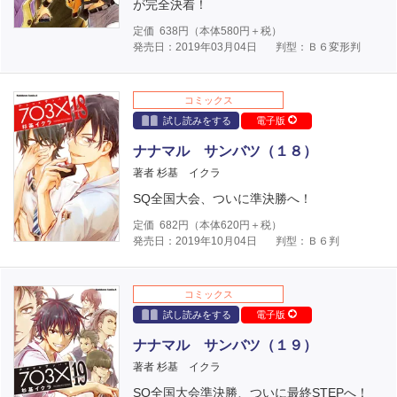
が完全決着！
定価
638
円（本体
580
円＋税）
発売日：2019年03月04日
判型：Ｂ６変形判
コミックス
試し読みをする
電子版
ナナマル サンバツ（１８）
著者 杉基 イクラ
SQ全国大会、ついに準決勝へ！
定価
682
円（本体
620
円＋税）
発売日：2019年10月04日
判型：Ｂ６判
コミックス
試し読みをする
電子版
ナナマル サンバツ（１９）
著者 杉基 イクラ
SQ全国大会準決勝、ついに最終STEPへ！