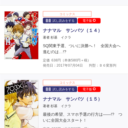
コミックス
試し読みをする
電子版
ナナマル サンバツ（１４）
著者 杉基 イクラ
SQ関東予選、ついに決勝へ！ 全国大会へ
進むのは…!?
定価
638
円（本体
580
円＋税）
発売日：2017年07月04日
判型：Ｂ６変形判
コミックス
試し読みをする
電子版
ナナマル サンバツ（１５）
著者 杉基 イクラ
最後の希望、スマホ予選の行方は――!? つ
いに全国大会スタート！