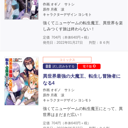
作画 オギノ サトシ
原作 月夜 涙
キャラクターデザイン ヨシモト
強くてニューゲームの転生魔王、異世界を楽
しみつくす旅は終わらない！
定価
704
円（本体
640
円＋税）
発売日：2022年01月27日
判型：Ｂ６判
コミックス
試し読みをする
電子版
異世界最強の大魔王、転生し冒険者に
なる4
作画 オギノ サトシ
原作 月夜 涙
キャラクターデザイン ヨシモト
強くてニューゲームの転生魔王にとって、異
世界はまだまだ広い！
定価
704
円（本体
640
円＋税）