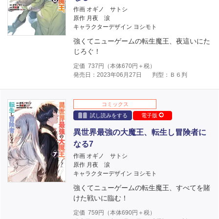
作画 オギノ サトシ
原作 月夜 涙
キャラクターデザイン ヨシモト
強くてニューゲームの転生魔王、夜這いにた
じろぐ！
定価
737
円（本体
670
円＋税）
発売日：2023年06月27日
判型：Ｂ６判
コミックス
試し読みをする
電子版
異世界最強の大魔王、転生し冒険者に
なる7
作画 オギノ サトシ
原作 月夜 涙
キャラクターデザイン ヨシモト
強くてニューゲームの転生魔王、すべてを賭
けた戦いに臨む！
定価
759
円（本体
690
円＋税）