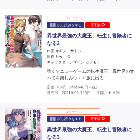
コミックス
試し読みをする
電子版
異世界最強の大魔王、転生し冒険者に
なる2
作画 オギノ サトシ
原作 月夜 涙
キャラクターデザイン ヨシモト
強くてニューゲームの転生魔王、異世界のす
べてを楽しみつくす旅に出る！
定価
704
円（本体
640
円＋税）
発売日：2021年06月25日
判型：Ｂ６判
コミックス
試し読みをする
電子版
異世界最強の大魔王、転生し冒険者に
なる3