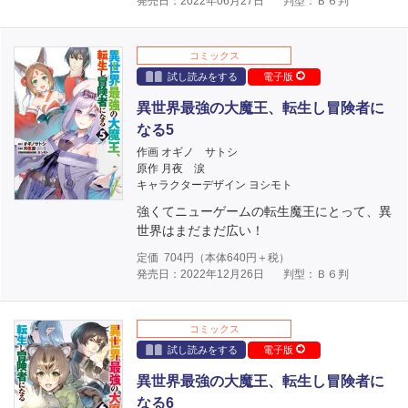
発売日：2022年06月27日
判型：Ｂ６判
コミックス
試し読みをする
電子版
異世界最強の大魔王、転生し冒険者に
なる5
作画 オギノ サトシ
原作 月夜 涙
キャラクターデザイン ヨシモト
強くてニューゲームの転生魔王にとって、異
世界はまだまだ広い！
定価
704
円（本体
640
円＋税）
発売日：2022年12月26日
判型：Ｂ６判
コミックス
試し読みをする
電子版
異世界最強の大魔王、転生し冒険者に
なる6