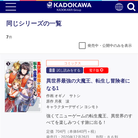
同じシリーズの一覧
7
件
発売中・公開中のみを表示
コミックス
試し読みをする
電子版
異世界最強の大魔王、転生し冒険者に
なる1
作画 オギノ サトシ
原作 月夜 涙
キャラクターデザイン ヨシモト
強くてニューゲームの転生魔王、異世界のす
べてを楽しみつくす旅に出る！
定価
704
円（本体
640
円＋税）
発売日：2020年12月26日
判型：Ｂ６判