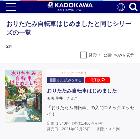
おりたたみ自転車はじめましたと同じシリー
ズの一覧
2
件
発売中・公開中のみを表示
コミックエッセイ
試し読みをする
電子版
おりたたみ自転車はじめました
著者 星井 さえこ
「おりたたみ自転車」の入門コミックエッセ
イ！
定価
1,540
円（本体
1,400
円＋税）
発売日：2021年02月26日
判型：Ａ５判