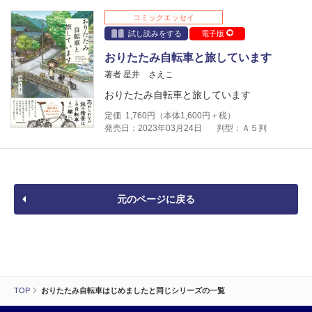
コミックエッセイ
試し読みをする
電子版
おりたたみ自転車と旅しています
著者 星井 さえこ
おりたたみ自転車と旅しています
定価
1,760
円（本体
1,600
円＋税）
発売日：2023年03月24日
判型：Ａ５判
元のページに戻る
TOP
おりたたみ自転車はじめましたと同じシリーズの一覧