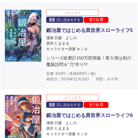
コミックス
試し読みをする
電子版
鍛冶屋ではじめる異世界スローライフ5
漫画 日森 よしの
原作 たままる
キャラクター原案 キンタ
シリーズ総累計150万部突破！第５弾は初の
魔族訪問＆“刀”作り!!!
定価
924
円（本体
840
円＋税）
発売日：2024年12月10日
判型：Ｂ６判
コミックス
試し読みをする
電子版
鍛冶屋ではじめる異世界スローライフ6
漫画 日森 よしの
原作 たままる
キャラクター原案 キンタ