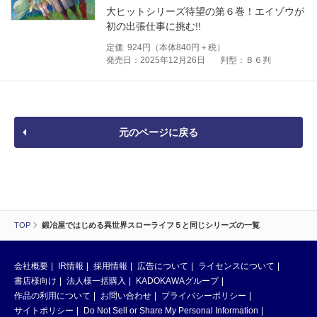
大ヒットシリーズ待望の第６巻！エイゾウが
初の出張仕事に挑む!!
定価
924
円（本体
840
円＋税）
発売日：2025年12月26日
判型：Ｂ６判
元のページに戻る
TOP
鍛冶屋ではじめる異世界スローライフ５と同じシリーズの一覧
会社概要
IR情報
採用情報
広告について
ライセンスについて
書店様向け
法人様一括購入
KADOKAWAグループ
作品の利用について
お問い合わせ
プライバシーポリシー
サイトポリシー
Do Not Sell or Share My Personal Information