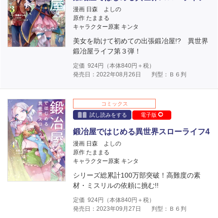
漫画 日森 よしの
原作 たままる
キャラクター原案 キンタ
美女を助けて初めての出張鍛冶屋!? 異世界
鍛冶屋ライフ第３弾！
定価
924
円（本体
840
円＋税）
発売日：2022年08月26日
判型：Ｂ６判
コミックス
試し読みをする
電子版
鍛冶屋ではじめる異世界スローライフ4
漫画 日森 よしの
原作 たままる
キャラクター原案 キンタ
シリーズ総累計100万部突破！高難度の素
材・ミスリルの依頼に挑む!!
定価
924
円（本体
840
円＋税）
発売日：2023年09月27日
判型：Ｂ６判