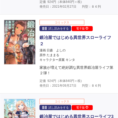
定価
924
円（本体
840
円＋税）
発売日：2021年02月27日
判型：Ｂ６判
コミックス
試し読みをする
電子版
鍛冶屋ではじめる異世界スローライフ
２
漫画 日森 よしの
原作 たままる
キャラクター原案 キンタ
家族が増えて絶好調な異世界鍛冶屋ライフ第
２弾！
定価
924
円（本体
840
円＋税）
発売日：2021年09月27日
判型：Ｂ６判
コミックス
試し読みをする
電子版
鍛冶屋ではじめる異世界スローライフ3