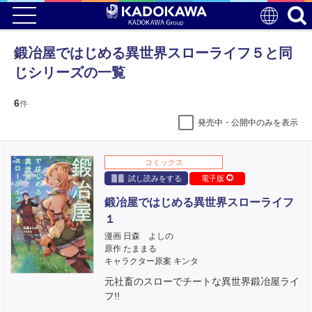
鍛冶屋ではじめる異世界スローライフ５と同
じシリーズの一覧
6
件
発売中・公開中のみを表示
コミックス
試し読みをする
電子版
鍛冶屋ではじめる異世界スローライフ
１
漫画 日森 よしの
原作 たままる
キャラクター原案 キンタ
元社畜のスローでチートな異世界鍛冶屋ライ
フ!!