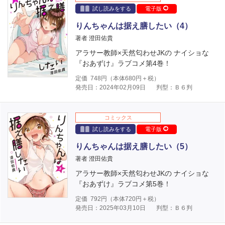
試し読みをする
電子版
りんちゃんは据え膳したい（4）
著者 澄田佑貴
アラサー教師×天然匂わせJKの ナイショな
『おあずけ』ラブコメ第4巻！
定価
748
円（本体
680
円＋税）
発売日：2024年02月09日
判型：Ｂ６判
コミックス
試し読みをする
電子版
りんちゃんは据え膳したい（5）
著者 澄田佑貴
アラサー教師×天然匂わせJKの ナイショな
『おあずけ』ラブコメ第5巻！
定価
792
円（本体
720
円＋税）
発売日：2025年03月10日
判型：Ｂ６判