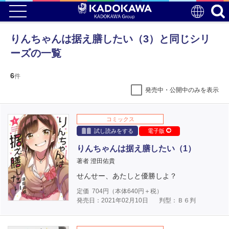
りんちゃんは据え膳したい（3）と同じシリ
ーズの一覧
6
件
発売中・公開中のみを表示
コミックス
試し読みをする
電子版
りんちゃんは据え膳したい（1）
著者 澄田佑貴
せんせー、あたしと優勝しよ？
定価
704
円（本体
640
円＋税）
発売日：2021年02月10日
判型：Ｂ６判