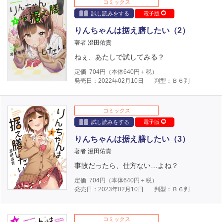
コミックス
試し読みをする
電子版
りんちゃんは据え膳したい（2）
著者 澄田佑貴
ねぇ、あたしで試してみる？
定価
704
円（本体
640
円＋税）
発売日：2022年02月10日
判型：Ｂ６判
コミックス
試し読みをする
電子版
りんちゃんは据え膳したい（3）
著者 澄田佑貴
事故だったら、仕方ない…よね？
定価
704
円（本体
640
円＋税）
発売日：2023年02月10日
判型：Ｂ６判
コミックス