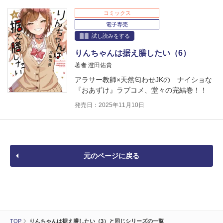
コミックス
電子専売
試し読みをする
りんちゃんは据え膳したい（6）
著者 澄田佑貴
アラサー教師×天然匂わせJKの ナイショな
『おあずけ』ラブコメ、堂々の完結巻！！
発売日：2025年11月10日
元のページに戻る
TOP
りんちゃんは据え膳したい（3）と同じシリーズの一覧