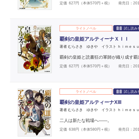
定価
627
円（本体
570
円＋税）
発売日：201
ライトノベル
試し読み
覇剣の皇姫アルティーナＸＩＩ
著者 むらさき ゆきや
イラスト ｈｉｍｅｓ
覇剣の皇姫と読書狂の軍師が織り成す覇
定価
627
円（本体
570
円＋税）
発売日：201
ライトノベル
試し読み
覇剣の皇姫アルティーナXIII
著者 むらさき ゆきや
イラスト ｈｉｍｅｓ
二人は新たな戦場へ――。
定価
638
円（本体
580
円＋税）
発売日：201