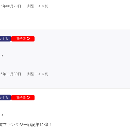
5年06月29日
判型：Ａ６判
をする
電子版
ｕｚ
5年11月30日
判型：Ａ６判
をする
電子版
ｕｚ
道ファンタジー戦記第11弾！