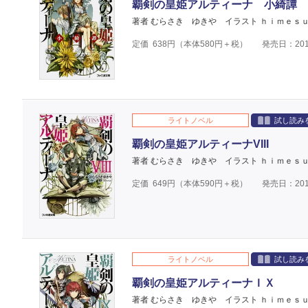
覇剣の皇姫アルティーナ 小綺譚
著者 むらさき ゆきや
イラスト ｈｉｍｅｓ
定価
638
円（本体
580
円＋税）
発売日：201
ライトノベル
試し読み
覇剣の皇姫アルティーナVIII
著者 むらさき ゆきや
イラスト ｈｉｍｅｓ
定価
649
円（本体
590
円＋税）
発売日：201
ライトノベル
試し読み
覇剣の皇姫アルティーナＩＸ
著者 むらさき ゆきや
イラスト ｈｉｍｅｓ