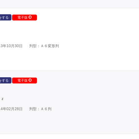
をする
電子版
3年10月30日
判型：Ａ６変形判
をする
電子版
ｕｚ
4年02月28日
判型：Ａ６判