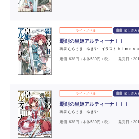
ライトノベル
試し読み
覇剣の皇姫アルティーナＩＩ
著者 むらさき ゆきや
イラスト ｈｉｍｅｓ
定価
638
円（本体
580
円＋税）
発売日：201
ライトノベル
試し読み
覇剣の皇姫アルティーナＩＩＩ
著者 むらさき ゆきや
定価
638
円（本体
580
円＋税）
発売日：201