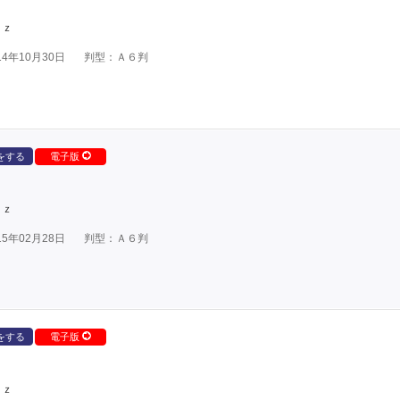
ｕｚ
4年10月30日
判型：Ａ６判
をする
電子版
ｕｚ
5年02月28日
判型：Ａ６判
をする
電子版
ｕｚ