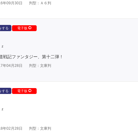
6年09月30日
判型：Ａ６判
をする
電子版
ｕｚ
道戦記ファンタジー、第十二弾！
7年04月28日
判型：文庫判
をする
電子版
ｕｚ
8年02月28日
判型：文庫判