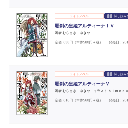
ライトノベル
試し読み
覇剣の皇姫アルティーナＩＶ
著者 むらさき ゆきや
定価
638
円（本体
580
円＋税）
発売日：201
ライトノベル
試し読み
覇剣の皇姫アルティーナＶ
著者 むらさき ゆきや
イラスト ｈｉｍｅｓ
定価
616
円（本体
560
円＋税）
発売日：201