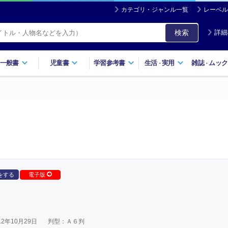
カテゴリ・ジャンル一覧
レーベル
検索
詳細
一般書
児童書
学習参考書
生活
実用
雑誌
ムック
・
・
をする
電子版
2年10月29日
判型：Ａ６判