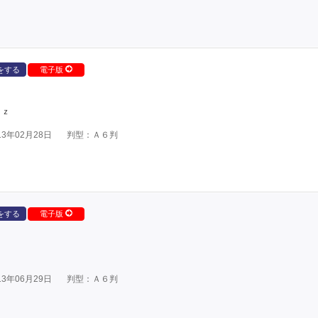
をする
電子版
ｕｚ
3年02月28日
判型：Ａ６判
をする
電子版
3年06月29日
判型：Ａ６判