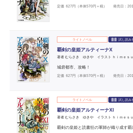
定価
627
円（本体
570
円＋税）
発売日：201
ライトノベル
試し読み
覇剣の皇姫アルティーナX
著者 むらさき ゆきや
イラスト ｈｉｍｅｓ
城砦都市、攻略！
定価
627
円（本体
570
円＋税）
発売日：201
ライトノベル
試し読み
覇剣の皇姫アルティーナXI
著者 むらさき ゆきや
イラスト ｈｉｍｅｓ
覇剣の皇姫と読書狂の軍師が織り成す覇