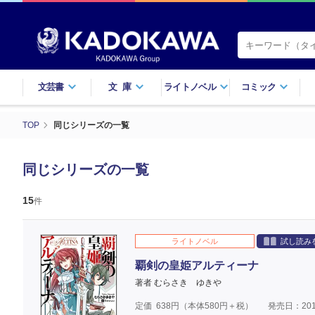
文芸書
文庫
ライトノベル
コミック
TOP
同じシリーズの一覧
同じシリーズの一覧
15
件
ライトノベル
試し読み
覇剣の皇姫アルティーナ
著者 むらさき ゆきや
定価
638
円（本体
580
円＋税）
発売日：201