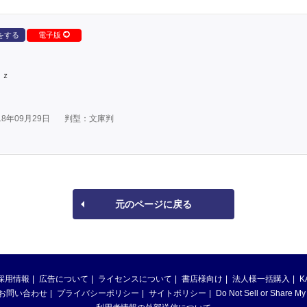
をする
電子版
ｕｚ
8年09月29日
判型：文庫判
元のページに戻る
採用情報
広告について
ライセンスについて
書店様向け
法人様一括購入
K
お問い合わせ
プライバシーポリシー
サイトポリシー
Do Not Sell or Share My