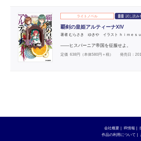
ライトノベル
試し読み
覇剣の皇姫アルティーナXIV
著者 むらさき ゆきや
イラスト ｈｉｍｅｓ
――ヒスパーニア帝国を征服せよ。
定価
638
円（本体
580
円＋税）
発売日：201
会社概要
IR情報
作品の利用について