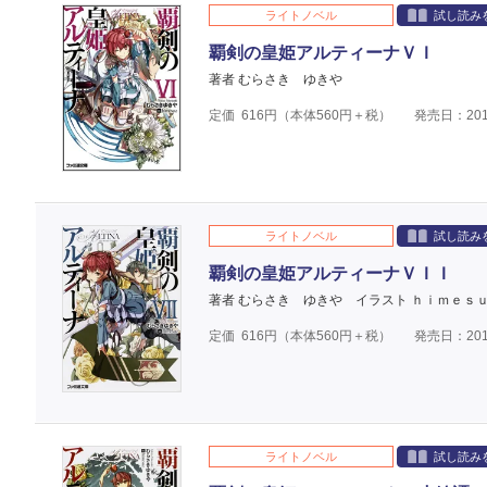
ライトノベル
試し読み
覇剣の皇姫アルティーナＶＩ
著者 むらさき ゆきや
定価
616
円（本体
560
円＋税）
発売日：201
ライトノベル
試し読み
覇剣の皇姫アルティーナＶＩＩ
著者 むらさき ゆきや
イラスト ｈｉｍｅｓ
定価
616
円（本体
560
円＋税）
発売日：201
ライトノベル
試し読み