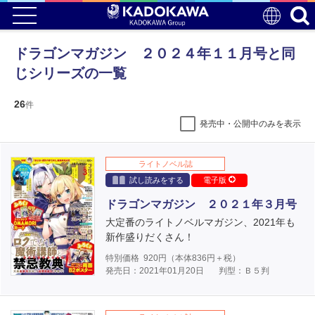
ドラゴンマガジン ２０２４年１１月号と同
じシリーズの一覧
26
件
発売中・公開中のみを表示
ライトノベル誌
試し読みをする
電子版
ドラゴンマガジン ２０２１年３月号
大定番のライトノベルマガジン、2021年も
新作盛りだくさん！
特別価格
920
円（本体
836
円＋税）
発売日：2021年01月20日
判型：Ｂ５判