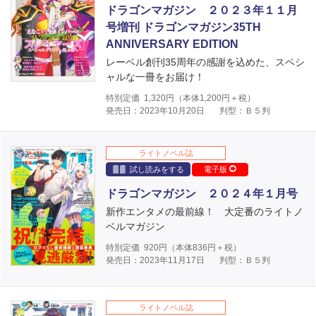
ドラゴンマガジン ２０２３年１１月
号増刊 ドラゴンマガジン35TH
ANNIVERSARY EDITION
レーベル創刊35周年の感謝を込めた、スペシ
ャルな一冊をお届け！
特別定価
1,320
円（本体
1,200
円＋税）
発売日：2023年10月20日
判型：Ｂ５判
ライトノベル誌
試し読みをする
電子版
ドラゴンマガジン ２０２４年１月号
新作エンタメの最前線！ 大定番のライトノ
ベルマガジン
特別定価
920
円（本体
836
円＋税）
発売日：2023年11月17日
判型：Ｂ５判
ライトノベル誌