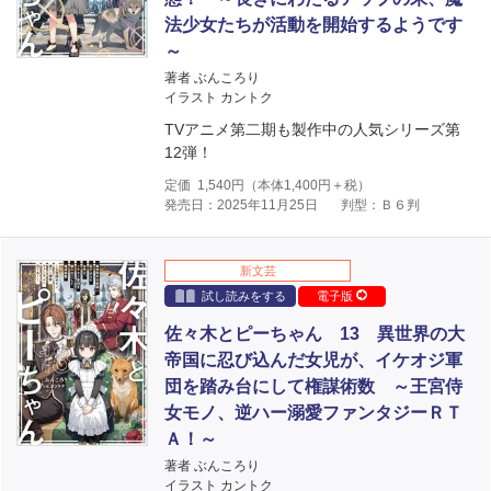
法少女たちが活動を開始するようです
～
著者 ぶんころり
イラスト カントク
TVアニメ第二期も製作中の人気シリーズ第
12弾！
定価
1,540
円（本体
1,400
円＋税）
発売日：2025年11月25日
判型：Ｂ６判
新文芸
試し読みをする
電子版
佐々木とピーちゃん 13 異世界の大
帝国に忍び込んだ女児が、イケオジ軍
団を踏み台にして権謀術数 ～王宮侍
女モノ、逆ハー溺愛ファンタジーＲＴ
Ａ！～
著者 ぶんころり
イラスト カントク