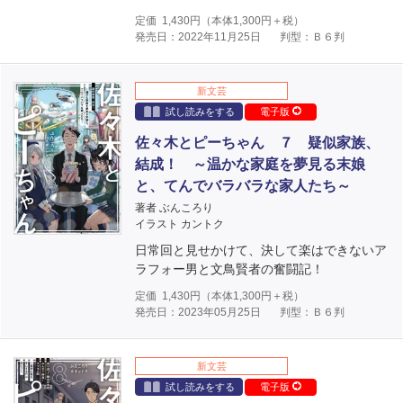
定価
1,430
円（本体
1,300
円＋税）
発売日：2022年11月25日
判型：Ｂ６判
新文芸
試し読みをする
電子版
佐々木とピーちゃん ７ 疑似家族、
結成！ ～温かな家庭を夢見る末娘
と、てんでバラバラな家人たち～
著者 ぶんころり
イラスト カントク
日常回と見せかけて、決して楽はできないア
ラフォー男と文鳥賢者の奮闘記！
定価
1,430
円（本体
1,300
円＋税）
発売日：2023年05月25日
判型：Ｂ６判
新文芸
試し読みをする
電子版