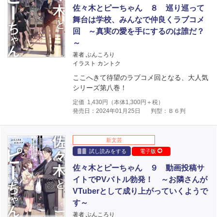
佐々木とピーちゃん ８ 巡り巡って
舞台は学校、みんなで仲良くラブコメ
回 ～真実の愛を手にするのは誰だ？
～
著者 ぶんころり
イラスト カントク
ここへきて待望のラブコメ回となる、大人気
シリーズ第八巻！
定価
1,430
円（本体
1,300
円＋税）
発売日：2024年01月25日
判型：Ｂ６判
新文芸
試し読みをする
電子版
佐々木とピーちゃん ９ 動画投稿サ
イトでPVバトル勃発！ ～お隣さんが
VTuberとして成り上がっていくようで
す～
著者 ぶんころり