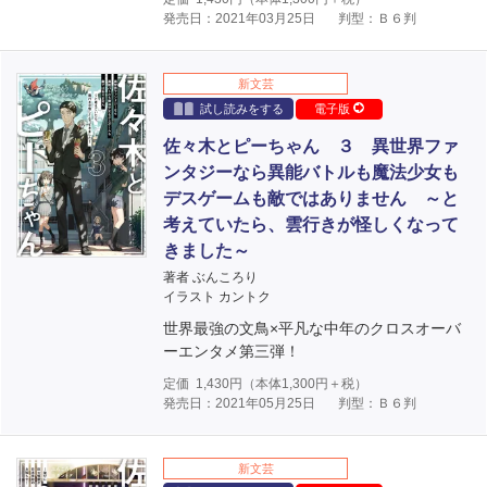
発売日：2021年03月25日
判型：Ｂ６判
新文芸
試し読みをする
電子版
佐々木とピーちゃん ３ 異世界ファ
ンタジーなら異能バトルも魔法少女も
デスゲームも敵ではありません ～と
考えていたら、雲行きが怪しくなって
きました～
著者 ぶんころり
イラスト カントク
世界最強の文鳥×平凡な中年のクロスオーバ
ーエンタメ第三弾！
定価
1,430
円（本体
1,300
円＋税）
発売日：2021年05月25日
判型：Ｂ６判
新文芸