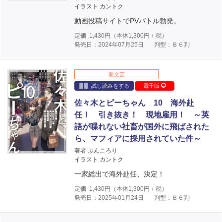
イラスト カントク
動画投稿サイトでPVバトル勃発。
定価
1,430
円（本体
1,300
円＋税）
発売日：2024年07月25日
判型：Ｂ６判
新文芸
試し読みをする
電子版
佐々木とピーちゃん 10 海外赴
任！ 引き抜き！ 現地雇用！ ～英
語が喋れない社畜が国外に飛ばされた
ら、マフィアに採用されていた件～
著者 ぶんころり
イラスト カントク
一家総出で海外赴任、決定！
定価
1,430
円（本体
1,300
円＋税）
発売日：2025年01月24日
判型：Ｂ６判