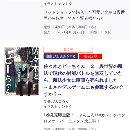
イラスト カントク
ペットショップで購入した可愛い文鳥は異世
界から転生してきた賢者様だった
定価
1,430
円（本体
1,300
円＋税）
発売日：2021年01月25日
判型：Ｂ６判
新文芸
試し読みをする
電子版
佐々木とピーちゃん ２ 異世界の魔
法で現代の異能バトルを無双していた
ら、魔法少女に喧嘩を売られました
～まさかデスゲームにも参戦するので
すか？～
著者 ぶんころり
イラスト カントク
1巻発売即重版！ ぶんころり×カントクのク
ロスオーバーエンタメ第二弾！
定価
1,430
円（本体
1,300
円＋税）