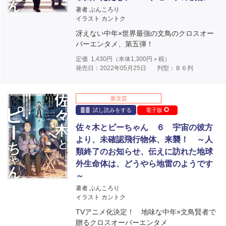
著者 ぶんころり
イラスト カントク
冴えない中年×世界最強の文鳥のクロスオー
バーエンタメ、第五弾！
定価
1,430
円（本体
1,300
円＋税）
発売日：2022年05月25日
判型：Ｂ６判
新文芸
試し読みをする
電子版
佐々木とピーちゃん ６ 宇宙の彼方
より、未確認飛行物体、来襲！ ～人
類終了のお知らせ、伝えに訪れた地球
外生命体は、どうやら地雷のようです
～
著者 ぶんころり
イラスト カントク
TVアニメ化決定！ 地味な中年×文鳥賢者で
贈るクロスオーバーエンタメ