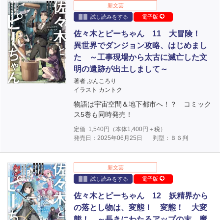
新文芸
試し読みをする
電子版
佐々木とピーちゃん 11 大冒険！
異世界でダンジョン攻略、はじめまし
た ～工事現場から太古に滅亡した文
明の遺跡が出土しまして～
著者 ぶんころり
イラスト カントク
物語は宇宙空間＆地下都市へ！？ コミック
ス5巻も同時発売！
定価
1,540
円（本体
1,400
円＋税）
発売日：2025年06月25日
判型：Ｂ６判
新文芸
試し読みをする
電子版
佐々木とピーちゃん 12 妖精界から
の落とし物は、変態！ 変態！ 大変
態！ ～長きにわたるアップの末、魔