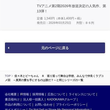
TVアニメ第2期2026年放送決定の人気作、第
13弾！
定価
1,540
円（本体
1,400
円＋税）
発売日：2026年03月25日
判型：Ｂ６判
元のページに戻る
TOP
佐々木とピーちゃん ８ 巡り巡って舞台は学校、みんなで仲良くラブコ
メ回 ～真実の愛を手にするのは誰だ？～と同じシリーズの一覧
会社概要
IR情報
採用情報
広告について
ライセンスについて
書店様向け
法人様一括購入
KADOKAWAグループ
作品の利用について
お問い合わせ
プライバシーポリシー
サイトポリシー
Do Not Sell or Share My Personal Information