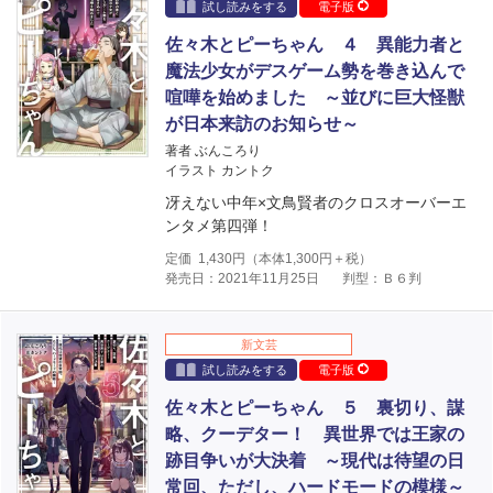
試し読みをする
電子版
佐々木とピーちゃん ４ 異能力者と
魔法少女がデスゲーム勢を巻き込んで
喧嘩を始めました ～並びに巨大怪獣
が日本来訪のお知らせ～
著者 ぶんころり
イラスト カントク
冴えない中年×文鳥賢者のクロスオーバーエ
ンタメ第四弾！
定価
1,430
円（本体
1,300
円＋税）
発売日：2021年11月25日
判型：Ｂ６判
新文芸
試し読みをする
電子版
佐々木とピーちゃん ５ 裏切り、謀
略、クーデター！ 異世界では王家の
跡目争いが大決着 ～現代は待望の日
常回、ただし、ハードモードの模様～