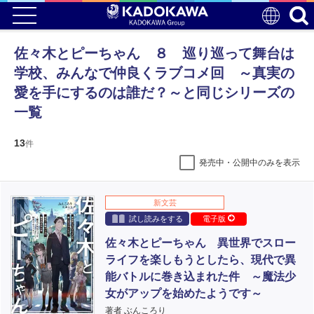
佐々木とピーちゃん ８ 巡り巡って舞台は
学校、みんなで仲良くラブコメ回 ～真実の
愛を手にするのは誰だ？～と同じシリーズの
一覧
13
件
発売中・公開中のみを表示
新文芸
試し読みをする
電子版
佐々木とピーちゃん 異世界でスロー
ライフを楽しもうとしたら、現代で異
能バトルに巻き込まれた件 ～魔法少
女がアップを始めたようです～
著者 ぶんころり