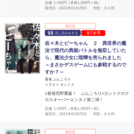
定価
1,430
円（本体
1,300
円＋税）
発売日：2021年01月25日
判型：Ｂ６判
新文芸
試し読みをする
電子版
佐々木とピーちゃん ２ 異世界の魔
法で現代の異能バトルを無双していた
ら、魔法少女に喧嘩を売られました
～まさかデスゲームにも参戦するので
すか？～
著者 ぶんころり
イラスト カントク
1巻発売即重版！ ぶんころり×カントクのク
ロスオーバーエンタメ第二弾！
定価
1,430
円（本体
1,300
円＋税）
発売日：2021年03月25日
判型：Ｂ６判
新文芸