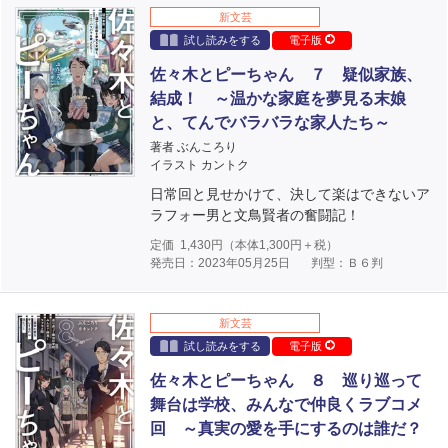
新文芸
試し読みをする
電子版
佐々木とピーちゃん ７ 疑似家族、
結成！ ～温かな家庭を夢見る末娘
と、てんでバラバラな家人たち～
著者 ぶんころり
イラスト カントク
日常回と見せかけて、決して楽はできないア
ラフォー男と文鳥賢者の奮闘記！
定価
1,430
円（本体
1,300
円＋税）
発売日：2023年05月25日
判型：Ｂ６判
新文芸
試し読みをする
電子版
佐々木とピーちゃん ８ 巡り巡って
舞台は学校、みんなで仲良くラブコメ
回 ～真実の愛を手にするのは誰だ？