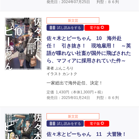
発売日：2024年07月25日
判型：Ｂ６判
新文芸
試し読みをする
電子版
佐々木とピーちゃん 10 海外赴
任！ 引き抜き！ 現地雇用！ ～英
語が喋れない社畜が国外に飛ばされた
ら、マフィアに採用されていた件～
著者 ぶんころり
イラスト カントク
一家総出で海外赴任、決定！
定価
1,430
円（本体
1,300
円＋税）
発売日：2025年01月24日
判型：Ｂ６判
新文芸
試し読みをする
電子版
佐々木とピーちゃん 11 大冒険！