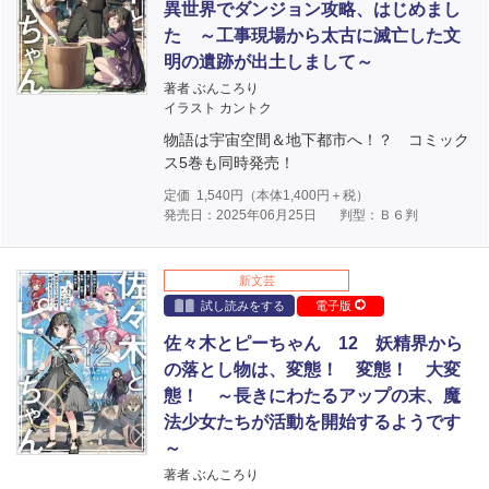
異世界でダンジョン攻略、はじめまし
た ～工事現場から太古に滅亡した文
明の遺跡が出土しまして～
著者 ぶんころり
イラスト カントク
物語は宇宙空間＆地下都市へ！？ コミック
ス5巻も同時発売！
定価
1,540
円（本体
1,400
円＋税）
発売日：2025年06月25日
判型：Ｂ６判
新文芸
試し読みをする
電子版
佐々木とピーちゃん 12 妖精界から
の落とし物は、変態！ 変態！ 大変
態！ ～長きにわたるアップの末、魔
法少女たちが活動を開始するようです
～
著者 ぶんころり