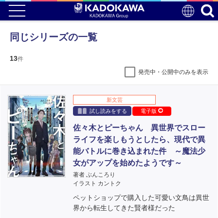
同じシリーズの一覧
13
件
発売中・公開中のみを表示
新文芸
試し読みをする
電子版
佐々木とピーちゃん 異世界でスロー
ライフを楽しもうとしたら、現代で異
能バトルに巻き込まれた件 ～魔法少
女がアップを始めたようです～
著者 ぶんころり
イラスト カントク
ペットショップで購入した可愛い文鳥は異世
界から転生してきた賢者様だった