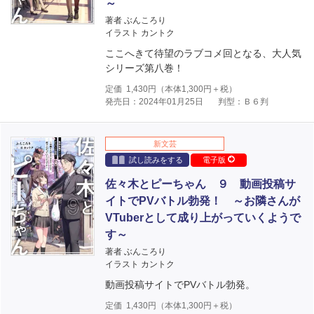
～
著者 ぶんころり
イラスト カントク
ここへきて待望のラブコメ回となる、大人気
シリーズ第八巻！
定価
1,430
円（本体
1,300
円＋税）
発売日：2024年01月25日
判型：Ｂ６判
新文芸
試し読みをする
電子版
佐々木とピーちゃん ９ 動画投稿サ
イトでPVバトル勃発！ ～お隣さんが
VTuberとして成り上がっていくようで
す～
著者 ぶんころり
イラスト カントク
動画投稿サイトでPVバトル勃発。
定価
1,430
円（本体
1,300
円＋税）