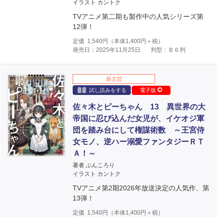
イラスト カントク
TVアニメ第二期も製作中の人気シリーズ第
12弾！
定価
1,540
円（本体
1,400
円＋税）
発売日：2025年11月25日
判型：Ｂ６判
新文芸
試し読みをする
電子版
佐々木とピーちゃん 13 異世界の大
帝国に忍び込んだ女児が、イケオジ軍
団を踏み台にして権謀術数 ～王宮侍
女モノ、逆ハー溺愛ファンタジーＲＴ
Ａ！～
著者 ぶんころり
イラスト カントク
TVアニメ第2期2026年放送決定の人気作、第
13弾！
定価
1,540
円（本体
1,400
円＋税）