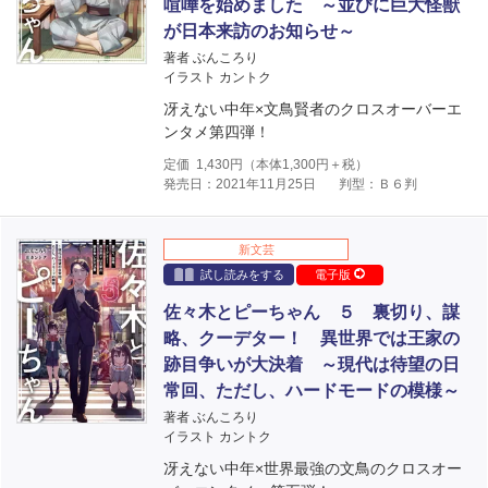
喧嘩を始めました ～並びに巨大怪獣
が日本来訪のお知らせ～
著者 ぶんころり
イラスト カントク
冴えない中年×文鳥賢者のクロスオーバーエ
ンタメ第四弾！
定価
1,430
円（本体
1,300
円＋税）
発売日：2021年11月25日
判型：Ｂ６判
新文芸
試し読みをする
電子版
佐々木とピーちゃん ５ 裏切り、謀
略、クーデター！ 異世界では王家の
跡目争いが大決着 ～現代は待望の日
常回、ただし、ハードモードの模様～
著者 ぶんころり
イラスト カントク
冴えない中年×世界最強の文鳥のクロスオー