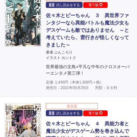
試し読みをする
電子版
佐々木とピーちゃん ３ 異世界ファ
ンタジーなら異能バトルも魔法少女も
デスゲームも敵ではありません ～と
考えていたら、雲行きが怪しくなって
きました～
著者 ぶんころり
イラスト カントク
世界最強の文鳥×平凡な中年のクロスオーバ
ーエンタメ第三弾！
定価
1,430
円（本体
1,300
円＋税）
発売日：2021年05月25日
判型：Ｂ６判
新文芸
試し読みをする
電子版
佐々木とピーちゃん ４ 異能力者と
魔法少女がデスゲーム勢を巻き込んで