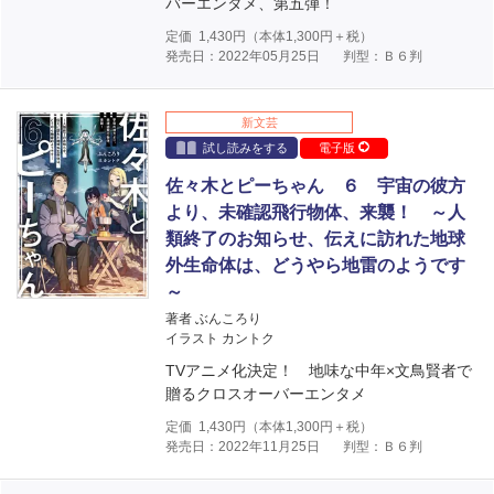
バーエンタメ、第五弾！
定価
1,430
円（本体
1,300
円＋税）
発売日：2022年05月25日
判型：Ｂ６判
新文芸
試し読みをする
電子版
佐々木とピーちゃん ６ 宇宙の彼方
より、未確認飛行物体、来襲！ ～人
類終了のお知らせ、伝えに訪れた地球
外生命体は、どうやら地雷のようです
～
著者 ぶんころり
イラスト カントク
TVアニメ化決定！ 地味な中年×文鳥賢者で
贈るクロスオーバーエンタメ
定価
1,430
円（本体
1,300
円＋税）
発売日：2022年11月25日
判型：Ｂ６判