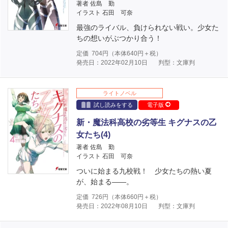
著者 佐島 勤
イラスト 石田 可奈
最強のライバル、負けられない戦い。少女た
ちの想いがぶつかり合う！
定価
704
円（本体
640
円＋税）
発売日：2022年02月10日
判型：文庫判
ライトノベル
試し読みをする
電子版
新・魔法科高校の劣等生 キグナスの乙
女たち(4)
著者 佐島 勤
イラスト 石田 可奈
ついに始まる九校戦！ 少女たちの熱い夏
が、始まる――。
定価
726
円（本体
660
円＋税）
発売日：2022年08月10日
判型：文庫判