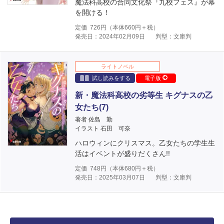
魔法科高校の合同文化祭『九校フェス』が幕
を開ける！
定価
726
円（本体
660
円＋税）
発売日：2024年02月09日
判型：文庫判
ライトノベル
試し読みをする
電子版
新・魔法科高校の劣等生 キグナスの乙
女たち(7)
著者 佐島 勤
イラスト 石田 可奈
ハロウィンにクリスマス。乙女たちの学生生
活はイベントが盛りだくさん!!
定価
748
円（本体
680
円＋税）
発売日：2025年03月07日
判型：文庫判