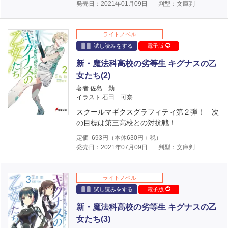
発売日：2021年01月09日
判型：文庫判
ライトノベル
試し読みをする
電子版
新・魔法科高校の劣等生 キグナスの乙
女たち(2)
著者 佐島 勤
イラスト 石田 可奈
スクールマギクスグラフィティ第２弾！ 次
の目標は第三高校との対抗戦！
定価
693
円（本体
630
円＋税）
発売日：2021年07月09日
判型：文庫判
ライトノベル
試し読みをする
電子版
新・魔法科高校の劣等生 キグナスの乙
女たち(3)