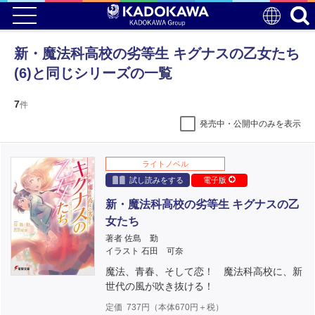
新・魔法科高校の劣等生 キグナスの乙女たち
(6)と同じシリーズの一覧
7
件
発売中・公開中のみを表示
ライトノベル
試し読みをする
電子版
新・魔法科高校の劣等生 キグナスの乙
女たち
著者 佐島 勤
イラスト 石田 可奈
魔法、青春、そして恋！ 魔法科高校に、新
世代の風が吹き抜ける！
定価
737
円（本体
670
円＋税）