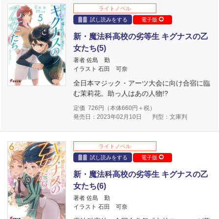
ライトノベル
試し読みをする
電子版
新・魔法科高校の劣等生 キグナスの乙
女たち(5)
著者 佐島 勤
イラスト 石田 可奈
全日本マジック・アーツ大会に向け合宿に臨
む茉莉花。助っ人はあの人物!?
定価
726
円（本体
660
円＋税）
発売日：2023年02月10日
判型：文庫判
ライトノベル
試し読みをする
電子版
新・魔法科高校の劣等生 キグナスの乙
女たち(6)
著者 佐島 勤
イラスト 石田 可奈