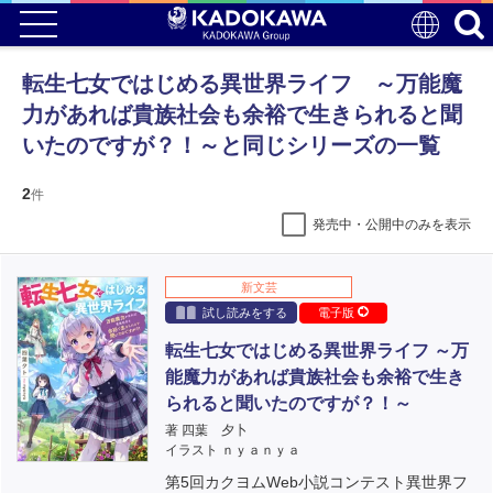
転生七女ではじめる異世界ライフ ～万能魔
力があれば貴族社会も余裕で生きられると聞
いたのですが？！～と同じシリーズの一覧
2
件
発売中・公開中のみを表示
新文芸
試し読みをする
電子版
転生七女ではじめる異世界ライフ ～万
能魔力があれば貴族社会も余裕で生き
られると聞いたのですが？！～
著 四葉 夕卜
イラスト ｎｙａｎｙａ
第5回カクヨムWeb小説コンテスト異世界フ