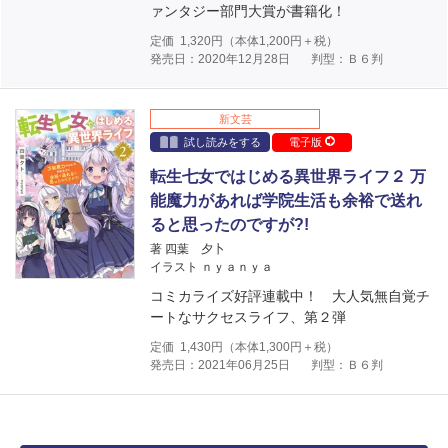
ァンタジー部門大賞が書籍化！
定価
1,320
円（本体
1,200
円＋税）
発売日：2020年12月28日
判型：Ｂ６判
新文芸
試し読みをする
電子版
転生七女ではじめる異世界ライフ２ 万
能魔力があれば学院生活も余裕で送れ
ると思ったのですが?!
著 四葉 夕卜
イラスト ｎｙａｎｙａ
コミカライズ好評連載中！ 大人気無自覚チ
ートなサクセスライフ、第２弾
定価
1,430
円（本体
1,300
円＋税）
発売日：2021年06月25日
判型：Ｂ６判