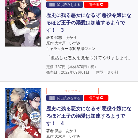
試し読みをする
電子版
歴史に残る悪女になるぞ 悪役令嬢にな
るほど王子の溺愛は加速するようで
す！ 3
著者 保志 あかり
原作 大木戸 いずみ
キャラクター原案 早瀬ジュン
「復活した悪女を見せつけてやりましょう」
定価
737
円（本体
670
円＋税）
発売日：2022年09月01日
判型：Ｂ６判
コミックス
試し読みをする
電子版
歴史に残る悪女になるぞ 悪役令嬢にな
るほど王子の溺愛は加速するようで
す！ 4
著者 保志 あかり
原作 大木戸 いずみ