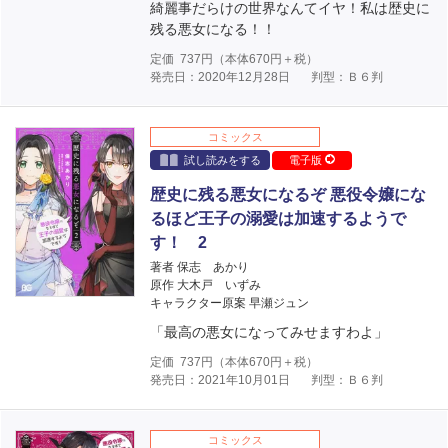
綺麗事だらけの世界なんてイヤ！私は歴史に
残る悪女になる！！
定価
737
円（本体
670
円＋税）
発売日：2020年12月28日
判型：Ｂ６判
コミックス
試し読みをする
電子版
歴史に残る悪女になるぞ 悪役令嬢にな
るほど王子の溺愛は加速するようで
す！ 2
著者 保志 あかり
原作 大木戸 いずみ
キャラクター原案 早瀬ジュン
「最高の悪女になってみせますわよ」
定価
737
円（本体
670
円＋税）
発売日：2021年10月01日
判型：Ｂ６判
コミックス