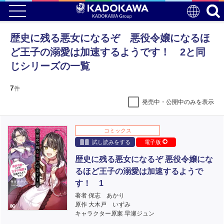
歴史に残る悪女になるぞ 悪役令嬢になるほ
ど王子の溺愛は加速するようです！ 2と同
じシリーズの一覧
7
件
発売中・公開中のみを表示
コミックス
試し読みをする
電子版
歴史に残る悪女になるぞ 悪役令嬢にな
るほど王子の溺愛は加速するようで
す！ 1
著者 保志 あかり
原作 大木戸 いずみ
キャラクター原案 早瀬ジュン