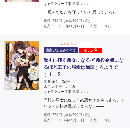
キャラクター原案 早瀬ジュン
「私もあなたを守りたいと思っているわ」
定価
759
円（本体
690
円＋税）
発売日：2023年08月12日
判型：Ｂ６判
コミックス
試し読みをする
電子版
歴史に残る悪女になるぞ 悪役令嬢にな
るほど王子の溺愛は加速するようで
す！ 5
著者 保志 あかり
原作 大木戸 いずみ
キャラクター原案 早瀬ジュン
理想の悪女になるため悪女道を突っ走る、ア
リシアの快進撃が止まらない――
定価
770
円（本体
700
円＋税）
発売日：2024年09月30日
判型：Ｂ６判