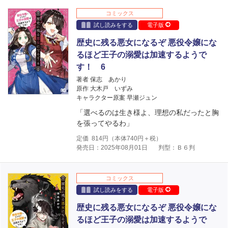
コミックス
試し読みをする
電子版
歴史に残る悪女になるぞ 悪役令嬢にな
るほど王子の溺愛は加速するようで
す！ 6
著者 保志 あかり
原作 大木戸 いずみ
キャラクター原案 早瀬ジュン
「選べるのは生き様よ、理想の私だったと胸
を張ってやるわ」
定価
814
円（本体
740
円＋税）
発売日：2025年08月01日
判型：Ｂ６判
コミックス
試し読みをする
電子版
歴史に残る悪女になるぞ 悪役令嬢にな
るほど王子の溺愛は加速するようで