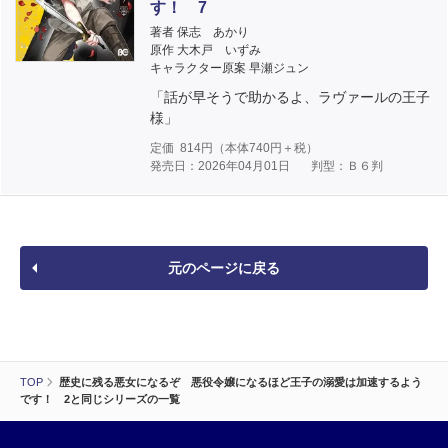
す！ 7
著者 保志 あかり
原作 大木戸 いずみ
キャラクター原案 早瀬ジュン
「話が早そうで助かるよ、ラヴァールの王子
様」
定価
814
円（本体
740
円＋税）
発売日：2026年04月01日
判型：Ｂ６判
元のページに戻る
TOP
歴史に残る悪女になるぞ 悪役令嬢になるほど王子の溺愛は加速するよう
です！ 2と同じシリーズの一覧