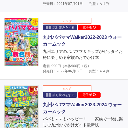
発売日：2021年07月01日
判型：Ａ４判
ムック
試し読みをする
電子版
九州パパママWalker2022‐2023 ウォー
カームック
九州エリアのパパママ＆キッズがゼッタイお
得に楽しめる家族のおでかけ本
定価
990
円（本体
900
円＋税）
発売日：2022年06月02日
判型：Ａ４判
ムック
試し読みをする
電子版
九州パパママWalker2023‐2024 ウォー
カームック
パパもママもハッピー！ 家族で一緒に楽
しむ九州おでかけガイド最新版