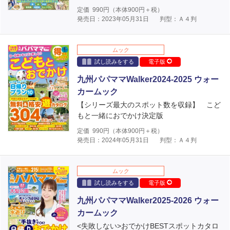
定価
990
円（本体
900
円＋税）
発売日：2023年05月31日
判型：Ａ４判
ムック
試し読みをする
電子版
九州パパママWalker2024-2025 ウォー
カームック
【シリーズ最大のスポット数を収録】 こど
もと一緒におでかけ決定版
定価
990
円（本体
900
円＋税）
発売日：2024年05月31日
判型：Ａ４判
ムック
試し読みをする
電子版
九州パパママWalker2025-2026 ウォー
カームック
<失敗しない>おでかけBESTスポットカタロ