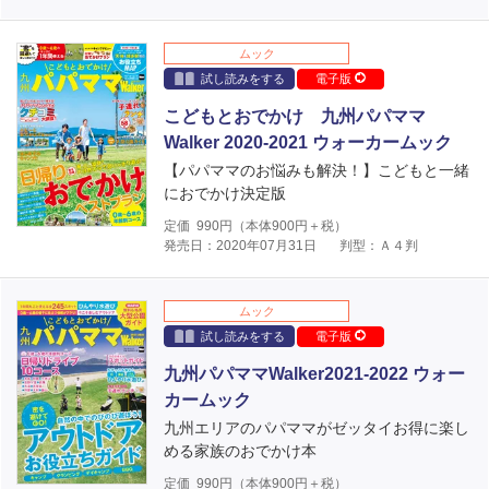
ムック
試し読みをする
電子版
こどもとおでかけ 九州パパママ
Walker 2020-2021 ウォーカームック
【パパママのお悩みも解決！】こどもと一緒
におでかけ決定版
定価
990
円（本体
900
円＋税）
発売日：2020年07月31日
判型：Ａ４判
ムック
試し読みをする
電子版
九州パパママWalker2021-2022 ウォー
カームック
九州エリアのパパママがゼッタイお得に楽し
める家族のおでかけ本
定価
990
円（本体
900
円＋税）