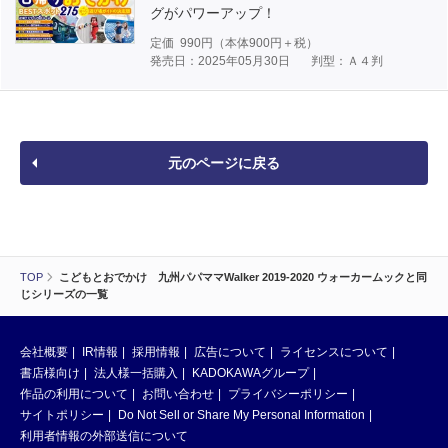
グがパワーアップ！
定価
990
円（本体
900
円＋税）
発売日：2025年05月30日
判型：Ａ４判
元のページに戻る
TOP
こどもとおでかけ 九州パパママWalker 2019-2020 ウォーカームックと同
じシリーズの一覧
会社概要
IR情報
採用情報
広告について
ライセンスについて
書店様向け
法人様一括購入
KADOKAWAグループ
作品の利用について
お問い合わせ
プライバシーポリシー
サイトポリシー
Do Not Sell or Share My Personal Information
利用者情報の外部送信について