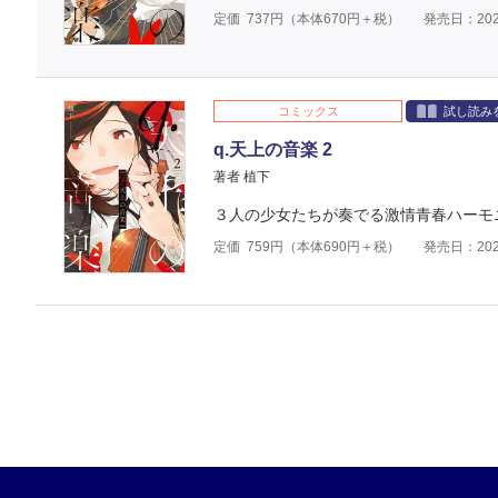
定価
737
円（本体
670
円＋税）
発売日：202
コミックス
試し読み
q.天上の音楽 2
著者 植下
３人の少女たちが奏でる激情青春ハーモニ
定価
759
円（本体
690
円＋税）
発売日：202