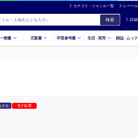
カテゴリ・ジャンル一覧
レーベル
検索
詳細
一般書
児童書
学習参考書
生活
実用
雑誌
ムック
・
・
をする
電子版