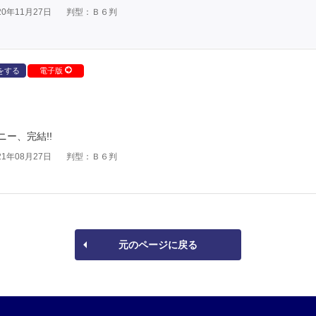
0年11月27日
判型：Ｂ６判
をする
電子版
ー、完結!!
1年08月27日
判型：Ｂ６判
元のページに戻る