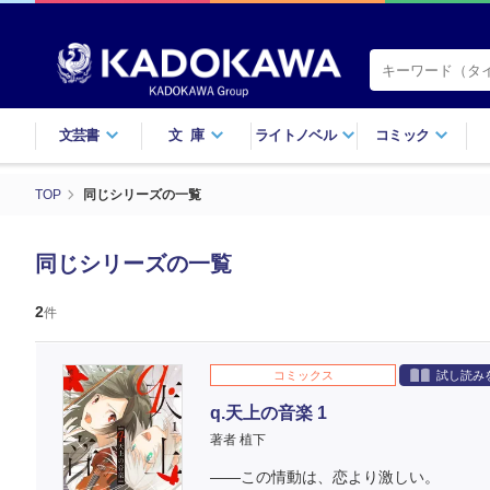
文芸書
文庫
ライトノベル
コミック
TOP
同じシリーズの一覧
同じシリーズの一覧
2
件
コミックス
試し読み
q.天上の音楽 1
著者 植下
――この情動は、恋より激しい。