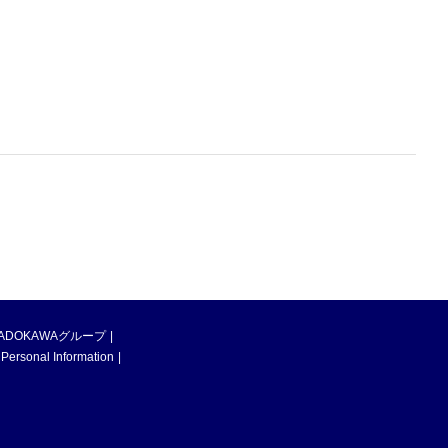
ADOKAWAグループ
 Personal Information