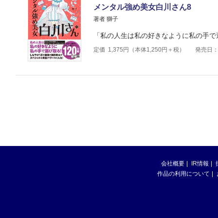
メンタル強め美女白川さん8
著者 獅子
「私の人生は私の好きなように私の手で
定価
1,375
円（本体
1,250
円＋税）
発売日：2
会社概要
IR情報
作品の利用について