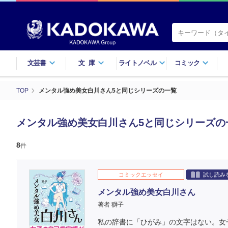
文芸書
文庫
ライトノベル
コミック
TOP
メンタル強め美女白川さん5と同じシリーズの一覧
メンタル強め美女白川さん5と同じシリーズの
8
件
コミックエッセイ
試し読み
メンタル強め美女白川さん
著者 獅子
私の辞書に「ひがみ」の文字はない。女