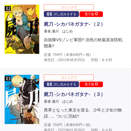
コミックス
試し読みをする
電子版
屍刀 -シカバネガタナ- （２）
著者 瀬川 はじめ
自衛隊VSゾンビ軍団!! 決死の秋葉原攻防戦、
開幕!!
定価
704
円（本体
640
円＋税）
発売日：2021年06月25日
判型：Ｂ６判
コミックス
試し読みをする
電子版
屍刀 -シカバネガタナ- （３）
著者 瀬川 はじめ
異界となった東京を巡る、少年と少女の物
語…。ついに完結!!
定価
704
円（本体
640
円＋税）
発売日：2022年01月26日
判型：Ｂ６判