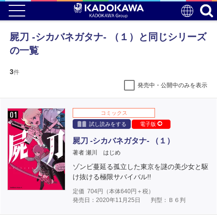
屍刀 -シカバネガタナ- （１）と同じシリーズ
の一覧
3
件
発売中・公開中のみを表示
コミックス
試し読みをする
電子版
屍刀 -シカバネガタナ- （１）
著者 瀬川 はじめ
ゾンビ蔓延る孤立した東京を謎の美少女と駆
け抜ける極限サバイバル!!
定価
704
円（本体
640
円＋税）
発売日：2020年11月25日
判型：Ｂ６判