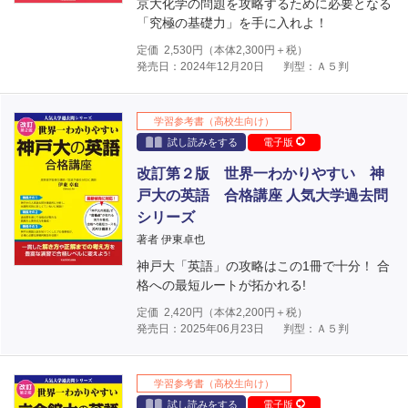
京大化学の問題を攻略するために必要となる
「究極の基礎力」を手に入れよ！
定価
2,530
円（本体
2,300
円＋税）
発売日：2024年12月20日
判型：Ａ５判
学習参考書（高校生向け）
試し読みをする
電子版
改訂第２版 世界一わかりやすい 神
戸大の英語 合格講座 人気大学過去問
シリーズ
著者 伊東卓也
神戸大「英語」の攻略はこの1冊で十分！ 合
格への最短ルートが拓かれる!
定価
2,420
円（本体
2,200
円＋税）
発売日：2025年06月23日
判型：Ａ５判
学習参考書（高校生向け）
試し読みをする
電子版