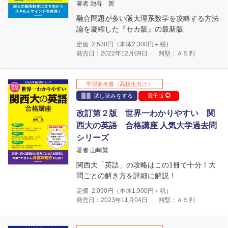
著者 池谷 哲
融合問題が多い阪大理系数学を攻略する方法
論を凝縮した『セカ阪』の最新版
定価
2,530
円（本体
2,300
円＋税）
発売日：2022年12月09日
判型：Ａ５判
学習参考書（高校生向け）
試し読みをする
電子版
改訂第２版 世界一わかりやすい 関
西大の英語 合格講座 人気大学過去問
シリーズ
著者 山崎繁
関西大「英語」の攻略はこの1冊で十分！大
問ごとの解き方を詳細に解説！
定価
2,090
円（本体
1,900
円＋税）
発売日：2023年11月04日
判型：Ａ５判