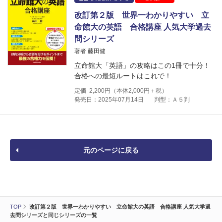
改訂第２版 世界一わかりやすい 立
命館大の英語 合格講座 人気大学過去
問シリーズ
著者 藤田健
立命館大「英語」の攻略はこの1冊で十分！
合格への最短ルートはこれで！
定価
2,200
円（本体
2,000
円＋税）
発売日：2025年07月14日
判型：Ａ５判
元のページに戻る
TOP
改訂第２版 世界一わかりやすい 立命館大の英語 合格講座 人気大学過
去問シリーズと同じシリーズの一覧