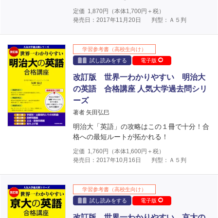
定価
1,870
円（本体
1,700
円＋税）
発売日：2017年11月20日
判型：Ａ５判
学習参考書（高校生向け）
試し読みをする
電子版
改訂版 世界一わかりやすい 明治大
の英語 合格講座 人気大学過去問シリ
ーズ
著者 矢田弘巳
明治大「英語」の攻略はこの１冊で十分！合
格への最短ルートが拓かれる！
定価
1,760
円（本体
1,600
円＋税）
発売日：2017年10月16日
判型：Ａ５判
学習参考書（高校生向け）
試し読みをする
電子版
改訂版 世界一わかりやすい 京大の