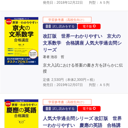
発売日：2018年12月22日
判型：Ａ５判
学習参考書（高校生向け）
試し読みをする
電子版
改訂版 世界一わかりやすい 京大の
文系数学 合格講座 人気大学過去問シ
リーズ
著者 池谷 哲
京大入試における答案の書き方を詳らかに伝
授
定価
2,530
円（本体
2,300
円＋税）
発売日：2019年12月07日
判型：Ａ５判
学習参考書（高校生向け）
試し読みをする
電子版
人気大学過去問シリーズ 改訂版 世界
一わかりやすい 慶應の英語 合格講