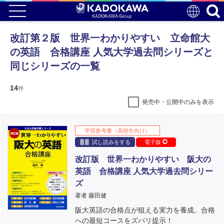
改訂第２版 世界一わかりやすい 立命館大
の英語 合格講座 人気大学過去問シリーズと
同じシリーズの一覧
14
件
発売中・公開中のみを表示
学習参考書（高校生向け）
試し読みをする
電子版
改訂版 世界一わかりやすい 阪大の
英語 合格講座 人気大学過去問シリー
ズ
著者 藤田健
阪大英語の合格点が狙える実力を養成。合格
への最短コースをズバリ提示！