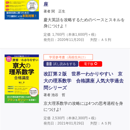
座
著者 関 正生
慶大英語を攻略するためのベースとスキルを
身につけよ！
定価
1,760
円（本体
1,600
円＋税）
発売日：2020年11月20日
判型：Ａ５判
学習参考書（高校生向け）
試し読みをする
電子版
改訂第２版 世界一わかりやすい 京
大の理系数学 合格講座 人気大学過去
問シリーズ
著者 池谷 哲
京大理系数学の攻略には4つの思考過程を身
につけよ!
定価
2,530
円（本体
2,300
円＋税）
発売日：2021年01月29日
判型：Ａ５判