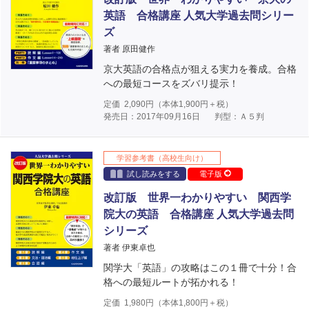
英語 合格講座 人気大学過去問シリー
ズ
著者 原田健作
京大英語の合格点が狙える実力を養成。合格
への最短コースをズバリ提示！
定価
2,090
円（本体
1,900
円＋税）
発売日：2017年09月16日
判型：Ａ５判
学習参考書（高校生向け）
試し読みをする
電子版
改訂版 世界一わかりやすい 関西学
院大の英語 合格講座 人気大学過去問
シリーズ
著者 伊東卓也
関学大「英語」の攻略はこの１冊で十分！合
格への最短ルートが拓かれる！
定価
1,980
円（本体
1,800
円＋税）