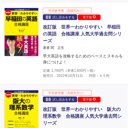
学習参考書（高校生向け）
試し読みをする
電子版
改訂版 世界一わかりやすい 早稲田
の英語 合格講座 人気大学過去問シリ
ーズ
著者 関 正生
早大英語を攻略するためのベースとスキルを
身につけよ！
定価
1,760
円（本体
1,600
円＋税）
発売日：2022年10月31日
判型：Ａ５判
学習参考書（高校生向け）
試し読みをする
電子版
改訂版 世界一わかりやすい 阪大の
理系数学 合格講座 人気大学過去問シ
リーズ