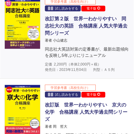
学習参考書（高校生向け）
試し読みをする
電子版
改訂第２版 世界一わかりやすい 同
志社大の英語 合格講座 人気大学過去
問シリーズ
著者 小山健志
同志社大英語対策の定番書が、最新出題傾向
を反映し5年ぶりにリニューアル
定価
2,200
円（本体
2,000
円＋税）
発売日：2023年11月04日
判型：Ａ５判
学習参考書（高校生向け）
試し読みをする
電子版
改訂版 世界一わかりやすい 京大の
化学 合格講座 人気大学過去問シリー
ズ
著者 岡 哲大