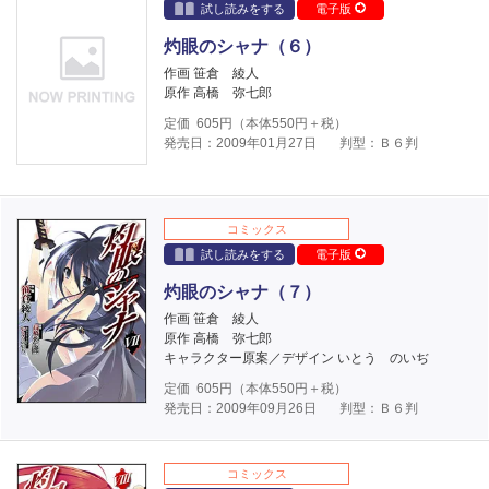
試し読みをする
電子版
灼眼のシャナ（６）
作画 笹倉 綾人
原作 高橋 弥七郎
定価
605
円（本体
550
円＋税）
発売日：2009年01月27日
判型：Ｂ６判
コミックス
試し読みをする
電子版
灼眼のシャナ（７）
作画 笹倉 綾人
原作 高橋 弥七郎
キャラクター原案／デザイン いとう のいぢ
定価
605
円（本体
550
円＋税）
発売日：2009年09月26日
判型：Ｂ６判
コミックス