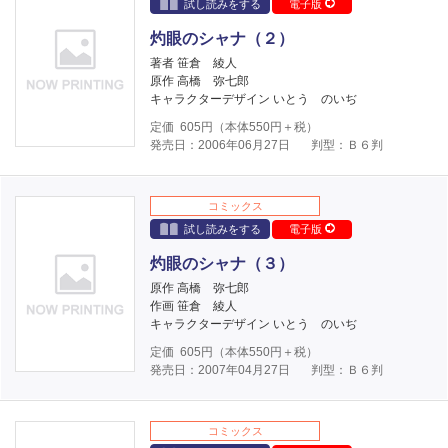
試し読みをする
電子版
灼眼のシャナ（２）
著者 笹倉 綾人
原作 高橋 弥七郎
キャラクターデザイン いとう のいぢ
定価
605
円（本体
550
円＋税）
発売日：2006年06月27日
判型：Ｂ６判
コミックス
試し読みをする
電子版
灼眼のシャナ（３）
原作 高橋 弥七郎
作画 笹倉 綾人
キャラクターデザイン いとう のいぢ
定価
605
円（本体
550
円＋税）
発売日：2007年04月27日
判型：Ｂ６判
コミックス