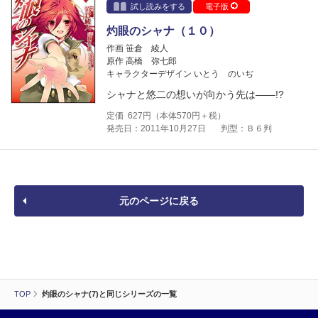
試し読みをする
電子版
灼眼のシャナ（１０）
作画 笹倉 綾人
原作 高橋 弥七郎
キャラクターデザイン いとう のいぢ
シャナと悠二の想いが向かう先は――!?
定価
627
円（本体
570
円＋税）
発売日：2011年10月27日
判型：Ｂ６判
元のページに戻る
TOP
灼眼のシャナ(7)と同じシリーズの一覧