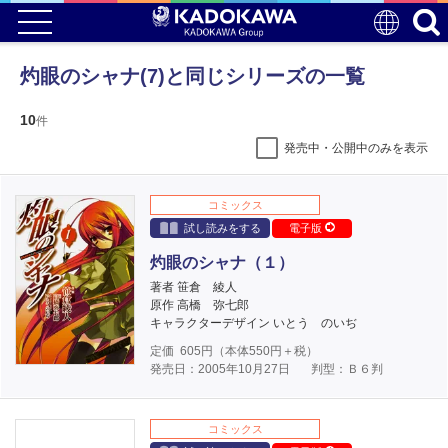
灼眼のシャナ(7)と同じシリーズの一覧
10
件
発売中・公開中のみを表示
コミックス
試し読みをする
電子版
灼眼のシャナ（１）
著者 笹倉 綾人
原作 高橋 弥七郎
キャラクターデザイン いとう のいぢ
定価
605
円（本体
550
円＋税）
発売日：2005年10月27日
判型：Ｂ６判
コミックス