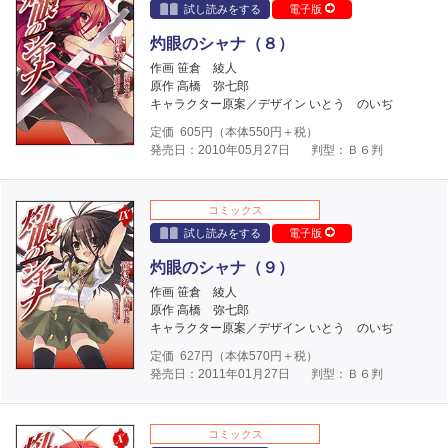
試し読みをする
電子版
灼眼のシャナ（８）
作画 笹倉 綾人
原作 高橋 弥七郎
キャラクター原案／デザイン いとう のいぢ
定価
605
円（本体
550
円＋税）
発売日：2010年05月27日
判型：Ｂ６判
コミックス
試し読みをする
電子版
灼眼のシャナ（９）
作画 笹倉 綾人
原作 高橋 弥七郎
キャラクター原案／デザイン いとう のいぢ
定価
627
円（本体
570
円＋税）
発売日：2011年01月27日
判型：Ｂ６判
コミックス