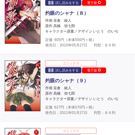
試し読みをする
電子版
灼眼のシャナ（８）
作画 笹倉 綾人
原作 高橋 弥七郎
キャラクター原案／デザイン いとう のいぢ
定価
605
円（本体
550
円＋税）
発売日：2010年05月27日
判型：Ｂ６判
コミックス
試し読みをする
電子版
灼眼のシャナ（９）
作画 笹倉 綾人
原作 高橋 弥七郎
キャラクター原案／デザイン いとう のいぢ
定価
627
円（本体
570
円＋税）
発売日：2011年01月27日
判型：Ｂ６判
コミックス