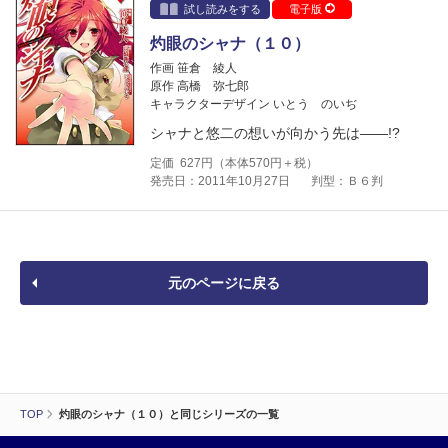
試し読みをする
電子版
灼眼のシャナ（１０）
作画 笹倉 綾人
原作 高橋 弥七郎
キャラクターデザイン いとう のいぢ
シャナと悠二の想いが向かう先は――!?
定価
627
円（本体
570
円＋税）
発売日：2011年10月27日
判型：Ｂ６判
元のページに戻る
TOP
灼眼のシャナ（１０）と同じシリーズの一覧