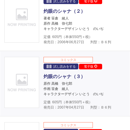
試し読みをする
電子版
灼眼のシャナ（２）
著者 笹倉 綾人
原作 高橋 弥七郎
キャラクターデザイン いとう のいぢ
定価
605
円（本体
550
円＋税）
発売日：2006年06月27日
判型：Ｂ６判
コミックス
試し読みをする
電子版
灼眼のシャナ（３）
原作 高橋 弥七郎
作画 笹倉 綾人
キャラクターデザイン いとう のいぢ
定価
605
円（本体
550
円＋税）
発売日：2007年04月27日
判型：Ｂ６判
コミックス