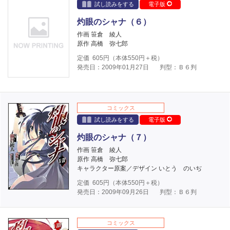
試し読みをする
電子版
灼眼のシャナ（６）
作画 笹倉 綾人
原作 高橋 弥七郎
定価
605
円（本体
550
円＋税）
発売日：2009年01月27日
判型：Ｂ６判
コミックス
試し読みをする
電子版
灼眼のシャナ（７）
作画 笹倉 綾人
原作 高橋 弥七郎
キャラクター原案／デザイン いとう のいぢ
定価
605
円（本体
550
円＋税）
発売日：2009年09月26日
判型：Ｂ６判
コミックス