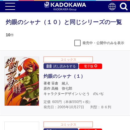
灼眼のシャナ（１０）と同じシリーズの一覧
10
件
発売中・公開中のみを表示
コミックス
試し読みをする
電子版
灼眼のシャナ（１）
著者 笹倉 綾人
原作 高橋 弥七郎
キャラクターデザイン いとう のいぢ
定価
605
円（本体
550
円＋税）
発売日：2005年10月27日
判型：Ｂ６判
コミックス