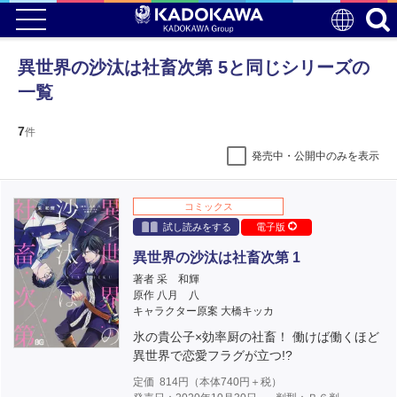
異世界の沙汰は社畜次第 5と同じシリーズの
一覧
7
件
発売中・公開中のみを表示
コミックス
試し読みをする
電子版
異世界の沙汰は社畜次第 1
著者 采 和輝
原作 八月 八
キャラクター原案 大橋キッカ
氷の貴公子×効率厨の社畜！ 働けば働くほど
異世界で恋愛フラグが立つ!?
定価
814
円（本体
740
円＋税）