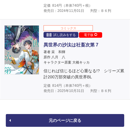
定価
814
円（本体
740
円＋税）
発売日：2024年11月01日
判型：Ｂ６判
コミックス
試し読みをする
電子版
異世界の沙汰は社畜次第 7
著者 采 和輝
原作 八月 八
キャラクター原案 大橋キッカ
信じれば信じるほど心重なる!? シリーズ累
計200万部突破の異世界BL
定価
814
円（本体
740
円＋税）
発売日：2025年10月31日
判型：Ｂ６判
元のページに戻る