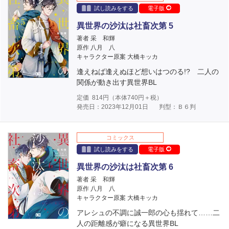
試し読みをする
電子版
異世界の沙汰は社畜次第 5
著者 采 和輝
原作 八月 八
キャラクター原案 大橋キッカ
逢えねば逢えぬほど想いはつのる!? 二人の
関係が動き出す異世界BL
定価
814
円（本体
740
円＋税）
発売日：2023年12月01日
判型：Ｂ６判
コミックス
試し読みをする
電子版
異世界の沙汰は社畜次第 6
著者 采 和輝
原作 八月 八
キャラクター原案 大橋キッカ
アレシュの不調に誠一郎の心も揺れて……二
人の距離感が癖になる異世界BL