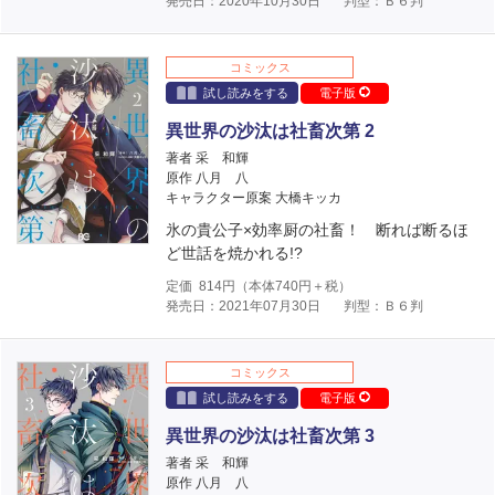
発売日：2020年10月30日
判型：Ｂ６判
コミックス
試し読みをする
電子版
異世界の沙汰は社畜次第 2
著者 采 和輝
原作 八月 八
キャラクター原案 大橋キッカ
氷の貴公子×効率厨の社畜！ 断れば断るほ
ど世話を焼かれる!?
定価
814
円（本体
740
円＋税）
発売日：2021年07月30日
判型：Ｂ６判
コミックス
試し読みをする
電子版
異世界の沙汰は社畜次第 3
著者 采 和輝
原作 八月 八