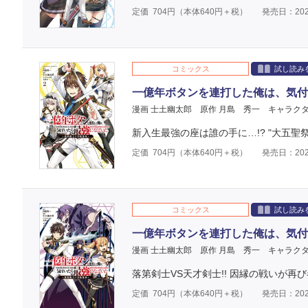
定価
704
円（本体
640
円＋税）
発売日：202
コミックス
試し読み
一億年ボタンを連打した俺は、気付
漫画 士土幽太郎
原作 月島 秀一
キャラクタ
新入生最強の座は誰の手に…!? "大五聖祭
定価
704
円（本体
640
円＋税）
発売日：202
コミックス
試し読み
一億年ボタンを連打した俺は、気付
漫画 士土幽太郎
原作 月島 秀一
キャラクタ
落第剣士VS天才剣士!! 因縁の戦いが再び
定価
704
円（本体
640
円＋税）
発売日：202