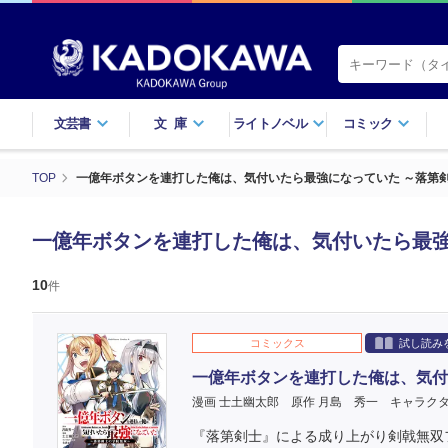
文芸書
文庫
ライトノベル
コミック
TOP
一億年ボタンを連打した俺は、気付いたら最強になっていた ～落第
一億年ボタンを連打した俺は、気付いたら最強
10
件
コミックス
試し読み
一億年ボタンを連打した俺は、気付
漫画 士土幽太郎
原作 月島 秀一
キャラクタ
『落第剣士』による成り上がり剣戟無双