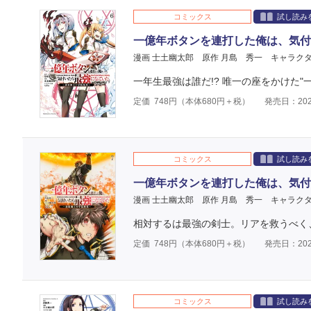
コミックス
試し読み
一億年ボタンを連打した俺は、気付
漫画 士土幽太郎
原作 月島 秀一
キャラクタ
一年生最強は誰だ!? 唯一の座をかけた"一
定価
748
円（本体
680
円＋税）
発売日：202
コミックス
試し読み
一億年ボタンを連打した俺は、気付
漫画 士土幽太郎
原作 月島 秀一
キャラクタ
相対するは最強の剣士。リアを救うべく、
定価
748
円（本体
680
円＋税）
発売日：202
コミックス
試し読み