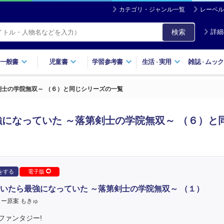
カテゴリ・ジャンル一覧
レーベル
検索
詳細
一般書
児童書
学習参考書
生活
実用
雑誌
ムック
・
・
剣士の学院無双～ （６）と同じシリーズの一覧
になっていた ～落第剣士の学院無双～ （６）と
をする
電子版
いたら最強になっていた ～落第剣士の学院無双～ （１）
ー原案 もきゅ
ファンタジー!