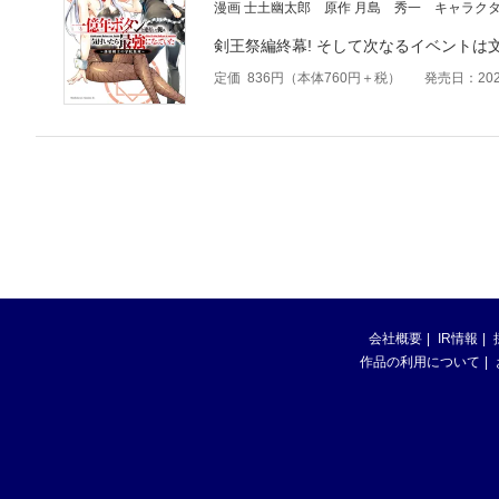
漫画 士土幽太郎
原作 月島 秀一
キャラクタ
剣王祭編終幕! そして次なるイベントは文
定価
836
円（本体
760
円＋税）
発売日：202
会社概要
IR情報
作品の利用について