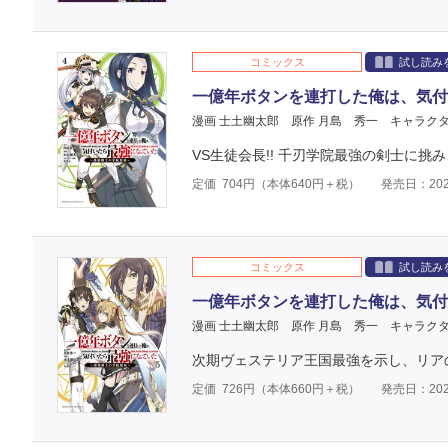
コミックス
試し読み
一億年ボタンを連打した俺は、気付
漫画 士土幽太郎
原作 月島 秀一
キャラクタ
VS生徒会長!! 千刃学院最強の剣士に挑み
定価
704
円（本体
640
円＋税）
発売日：202
コミックス
試し読み
一億年ボタンを連打した俺は、気付
漫画 士土幽太郎
原作 月島 秀一
キャラクタ
次期ヴェステリア王国最強を示し、リアの
定価
726
円（本体
660
円＋税）
発売日：202