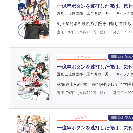
一億年ボタンを連打した俺は、気付
漫画 士土幽太郎
原作 月島 秀一
キャラクタ
剣王祭開幕!! 最強の学院を目指して勝ち上
定価
792
円（本体
720
円＋税）
発売日：202
コミックス
試し読み
一億年ボタンを連打した俺は、気付
漫画 士土幽太郎
原作 月島 秀一
キャラクタ
落第剣士VS神童!! "闇"を駆使して全学
定価
792
円（本体
720
円＋税）
発売日：202
コミックス
試し読み
一億年ボタンを連打した俺は、気付