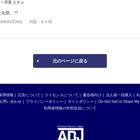
ー原案 もきゅ
化祭…!?
6年03月26日
判型：Ｂ６判
元のページに戻る
採用情報
広告について
ライセンスについて
書店様向け
法人様一括購入
K
お問い合わせ
プライバシーポリシー
サイトポリシー
Do Not Sell or Share My
利用者情報の外部送信について