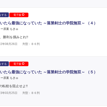
をする
電子版
いたら最強になっていた ～落第剣士の学院無双～ （４）
ー原案 もきゅ
、勝利を掴みとれ!!
2年08月26日
判型：Ｂ６判
をする
電子版
いたら最強になっていた ～落第剣士の学院無双～ （５）
ー原案 もきゅ
転校を阻止せよ!!
3年03月25日
判型：Ｂ６判