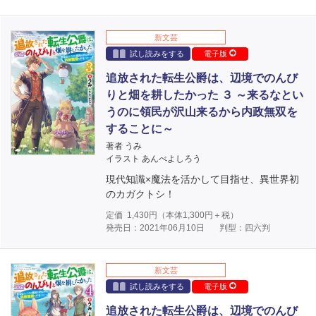
新文芸
試し読みをする
電子版
追放された転生公爵は、辺境でのんび
りと畑を耕したかった ３ ～来るなとい
うのに領民が沢山来るから内政無双を
することに～
著者 うみ
イラスト あんべよしろう
現代知識×魔法を活かして目指せ、異世界初
のカガクトシ！
定価
1,430
円（本体
1,300
円＋税）
発売日：2021年06月10日
判型：四六判
新文芸
試し読みをする
電子版
追放された転生公爵は、辺境でのんび