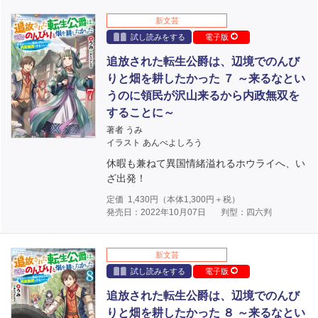
新文芸
試し読みをする
電子版
追放された転生公爵は、辺境でのんび
りと畑を耕したかった ７ ～来るなとい
うのに領民が沢山来るから内政無双を
することに～
著者 うみ
イラスト あんべよしろう
休暇も兼ねて異国情緒溢れるホウライへ、い
ざ出発！
定価
1,430
円（本体
1,300
円＋税）
発売日：2022年10月07日
判型：四六判
新文芸
試し読みをする
電子版
追放された転生公爵は、辺境でのんび
りと畑を耕したかった ８ ～来るなとい