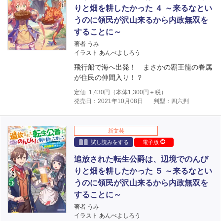
りと畑を耕したかった ４ ～来るなとい
うのに領民が沢山来るから内政無双を
することに～
著者 うみ
イラスト あんべよしろう
飛行船で海へ出発！ まさかの覇王龍の眷属
が住民の仲間入り！？
定価
1,430
円（本体
1,300
円＋税）
発売日：2021年10月08日
判型：四六判
新文芸
試し読みをする
電子版
追放された転生公爵は、辺境でのんび
りと畑を耕したかった ５ ～来るなとい
うのに領民が沢山来るから内政無双を
することに～
著者 うみ
イラスト あんべよしろう