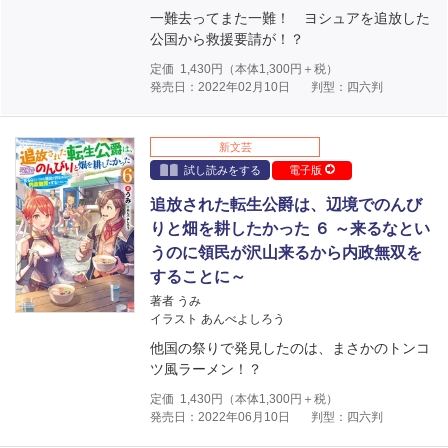
一難去ってまた一難！ ヨシュアを追放した
公国から救援要請が！？
定価
1,430
円（本体
1,300
円＋税）
発売日：2022年02月10日
判型：四六判
新文芸
試し読みをする
電子版
追放された転生公爵は、辺境でのんび
りと畑を耕したかった ６ ～来るなとい
うのに領民が沢山来るから内政無双を
することに～
著者 うみ
イラスト あんべよしろう
他国の祭りで発見したのは、まさかのトンコ
ツ風ラーメン！？
定価
1,430
円（本体
1,300
円＋税）
発売日：2022年06月10日
判型：四六判