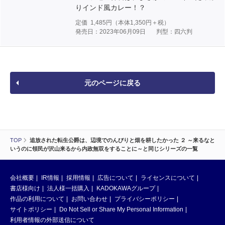
りインド風カレー！？
定価
1,485
円（本体
1,350
円＋税）
発売日：2023年06月09日
判型：四六判
元のページに戻る
TOP
追放された転生公爵は、辺境でのんびりと畑を耕したかった ２ ～来るなと
いうのに領民が沢山来るから内政無双をすることに～と同じシリーズの一覧
会社概要
IR情報
採用情報
広告について
ライセンスについて
書店様向け
法人様一括購入
KADOKAWAグループ
作品の利用について
お問い合わせ
プライバシーポリシー
サイトポリシー
Do Not Sell or Share My Personal Information
利用者情報の外部送信について