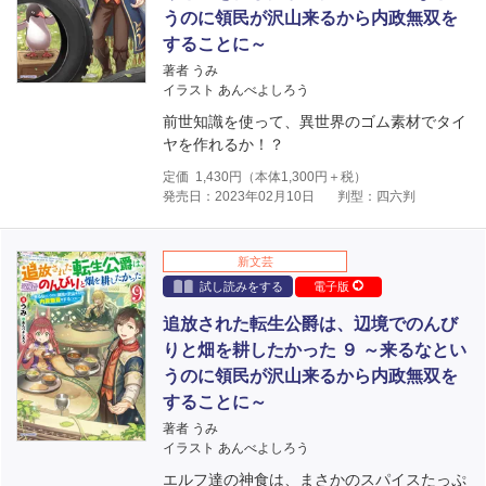
うのに領民が沢山来るから内政無双を
することに～
著者 うみ
イラスト あんべよしろう
前世知識を使って、異世界のゴム素材でタイ
ヤを作れるか！？
定価
1,430
円（本体
1,300
円＋税）
発売日：2023年02月10日
判型：四六判
新文芸
試し読みをする
電子版
追放された転生公爵は、辺境でのんび
りと畑を耕したかった ９ ～来るなとい
うのに領民が沢山来るから内政無双を
することに～
著者 うみ
イラスト あんべよしろう
エルフ達の神食は、まさかのスパイスたっぷ