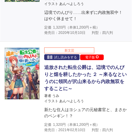
イラスト あんべよしろう
辺境でのんびり……出来ずに内政無双中！
はやく休ませて！
定価
1,320
円（本体
1,200
円＋税）
発売日：2020年10月10日
判型：四六判
新文芸
試し読みをする
電子版
追放された転生公爵は、辺境でのんび
りと畑を耕したかった ２ ～来るなとい
うのに領民が沢山来るから内政無双を
することに～
著者 うみ
イラスト あんべよしろう
新たな住人はヨシュアの元秘書官と、まさか
のペンギン！？
定価
1,320
円（本体
1,200
円＋税）
発売日：2021年02月10日
判型：四六判