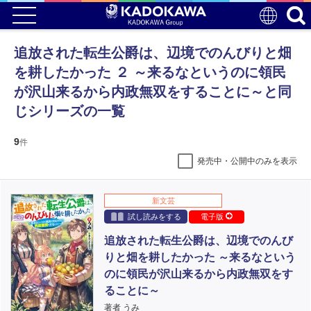
追放された転生公爵は、辺境でのんびりと畑
を耕したかった ２ ～来るなというのに領民
が沢山来るから内政無双をすることに～と同
じシリーズの一覧
9
件
発売中・公開中のみを表示
新文芸
試し読みをする
電子版
追放された転生公爵は、辺境でのんび
りと畑を耕したかった ～来るなという
のに領民が沢山来るから内政無双をす
ることに～
著者 うみ