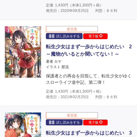
定価
1,430
円（本体
1,300
円＋税）
発売日：2020年09月25日
判型：Ｂ６判
新文芸
試し読みをする
電子版
転生少女はまず一歩からはじめたい 2
～魔物がいるとか聞いてない！～
著者 カヤ
イラスト 那流
保護者との再会を目指して、転生少女がゆく
スローライフ道中記、第二弾！
定価
1,430
円（本体
1,300
円＋税）
発売日：2021年02月25日
判型：Ｂ６判
新文芸
試し読みをする
電子版
転生少女はまず一歩からはじめたい 3