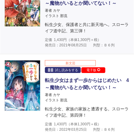
～魔物がいるとか聞いてない！～
著者 カヤ
イラスト 那流
転生少女、保護者と共に新天地へ。スローラ
イフ道中記、第三弾！
定価
1,430
円（本体
1,300
円＋税）
発売日：2021年08月25日
判型：Ｂ６判
新文芸
試し読みをする
電子版
転生少女はまず一歩からはじめたい 4
～魔物がいるとか聞いてない！～
著者 カヤ
イラスト 那流
転生少女、家族の家族と遭遇する。スローラ
イフ道中記、第四弾！
定価
1,430
円（本体
1,300
円＋税）
発売日：2022年03月25日
判型：Ｂ６判