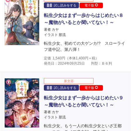
試し読みをする
電子版
転生少女はまず一歩からはじめたい８
～魔物がいるとか聞いてない！～
著者 カヤ
イラスト 那流
転生少女、初めての大ゲンカ!? スローライ
フ道中記、第八弾！
定価
1,540
円（本体
1,400
円＋税）
発売日：2024年09月25日
判型：Ｂ６判
新文芸
試し読みをする
電子版
転生少女はまず一歩からはじめたい９
～魔物がいるとか聞いてない！～
著者 カヤ
イラスト 那流
転生少女、もう一人の転生少女といざ王都