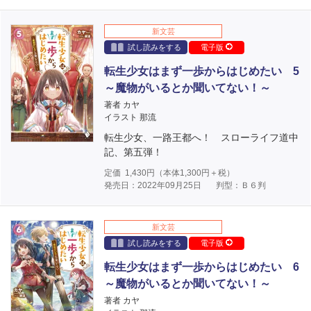
新文芸
試し読みをする
電子版
転生少女はまず一歩からはじめたい 5
～魔物がいるとか聞いてない！～
著者 カヤ
イラスト 那流
転生少女、一路王都へ！ スローライフ道中
記、第五弾！
定価
1,430
円（本体
1,300
円＋税）
発売日：2022年09月25日
判型：Ｂ６判
新文芸
試し読みをする
電子版
転生少女はまず一歩からはじめたい 6
～魔物がいるとか聞いてない！～
著者 カヤ