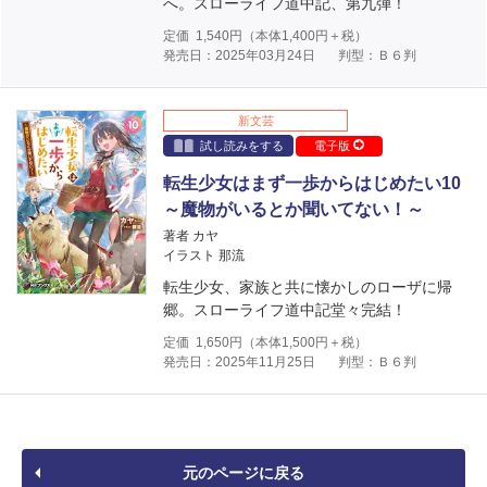
へ。スローライフ道中記、第九弾！
定価
1,540
円（本体
1,400
円＋税）
発売日：2025年03月24日
判型：Ｂ６判
新文芸
試し読みをする
電子版
転生少女はまず一歩からはじめたい10
～魔物がいるとか聞いてない！～
著者 カヤ
イラスト 那流
転生少女、家族と共に懐かしのローザに帰
郷。スローライフ道中記堂々完結！
定価
1,650
円（本体
1,500
円＋税）
発売日：2025年11月25日
判型：Ｂ６判
元のページに戻る