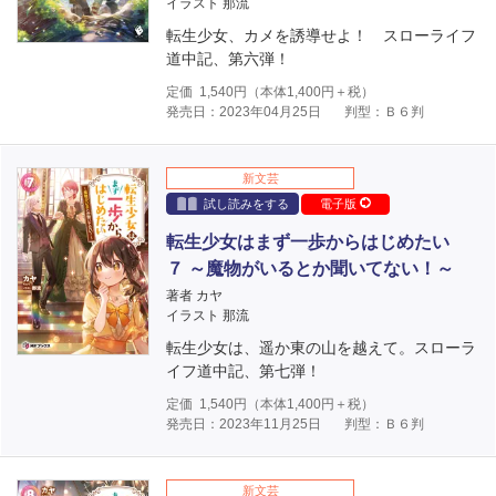
イラスト 那流
転生少女、カメを誘導せよ！ スローライフ
道中記、第六弾！
定価
1,540
円（本体
1,400
円＋税）
発売日：2023年04月25日
判型：Ｂ６判
新文芸
試し読みをする
電子版
転生少女はまず一歩からはじめたい
７ ～魔物がいるとか聞いてない！～
著者 カヤ
イラスト 那流
転生少女は、遥か東の山を越えて。スローラ
イフ道中記、第七弾！
定価
1,540
円（本体
1,400
円＋税）
発売日：2023年11月25日
判型：Ｂ６判
新文芸