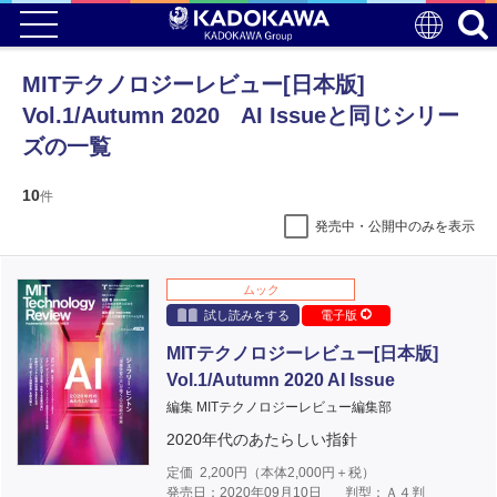
MITテクノロジーレビュー[日本版]
Vol.1/Autumn 2020 AI Issueと同じシリー
ズの一覧
10
件
発売中・公開中のみを表示
ムック
試し読みをする
電子版
MITテクノロジーレビュー[日本版]
Vol.1/Autumn 2020 AI Issue
編集 MITテクノロジーレビュー編集部
2020年代のあたらしい指針
定価
2,200
円（本体
2,000
円＋税）
発売日：2020年09月10日
判型：Ａ４判