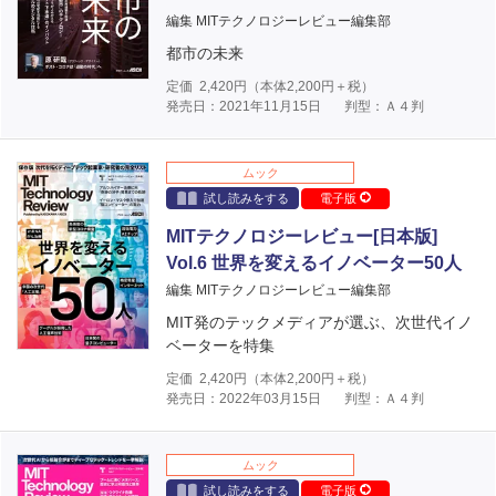
編集 MITテクノロジーレビュー編集部
都市の未来
定価
2,420
円（本体
2,200
円＋税）
発売日：2021年11月15日
判型：Ａ４判
ムック
試し読みをする
電子版
MITテクノロジーレビュー[日本版]
Vol.6 世界を変えるイノベーター50人
編集 MITテクノロジーレビュー編集部
MIT発のテックメディアが選ぶ、次世代イノ
ベーターを特集
定価
2,420
円（本体
2,200
円＋税）
発売日：2022年03月15日
判型：Ａ４判
ムック
試し読みをする
電子版