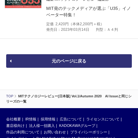
MIT発のテックメディアが選ぶ「U35」イノ
ベーター特集！
定価
2,420
円（本体
2,200
円＋税）
発売日：2023年03月14日
判型：Ａ４判
元のページに戻る
TOP
MITテクノロジーレビュー[日本版] Vol.1/Autumn 2020 AI Issueと同じシ
リーズの一覧
会社概要
IR情報
採用情報
広告について
ライセンスについて
書店様向け
法人様一括購入
KADOKAWAグループ
作品の利用について
お問い合わせ
プライバシーポリシー