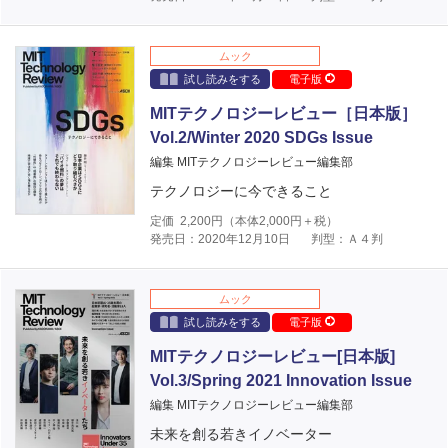
ムック
試し読みをする
電子版
MITテクノロジーレビュー［日本版］
Vol.2/Winter 2020 SDGs Issue
編集 MITテクノロジーレビュー編集部
テクノロジーに今できること
定価
2,200
円（本体
2,000
円＋税）
発売日：2020年12月10日
判型：Ａ４判
ムック
試し読みをする
電子版
MITテクノロジーレビュー[日本版]
Vol.3/Spring 2021 Innovation Issue
編集 MITテクノロジーレビュー編集部
未来を創る若きイノベーター