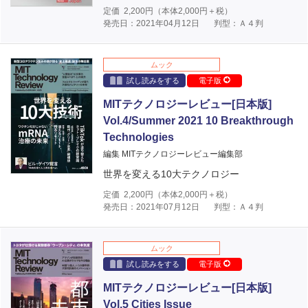
定価
2,200
円（本体
2,000
円＋税）
発売日：2021年04月12日
判型：Ａ４判
ムック
試し読みをする
電子版
MITテクノロジーレビュー[日本版]
Vol.4/Summer 2021 10 Breakthrough
Technologies
編集 MITテクノロジーレビュー編集部
世界を変える10大テクノロジー
定価
2,200
円（本体
2,000
円＋税）
発売日：2021年07月12日
判型：Ａ４判
ムック
試し読みをする
電子版
MITテクノロジーレビュー[日本版]
Vol.5 Cities Issue