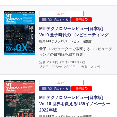
ムック
試し読みをする
電子版
MITテクノロジーレビュー[日本版]
Vol.9 量子時代のコンピューティング
編集 MITテクノロジーレビュー編集部
量子コンピューターで激変するコンピューテ
ィングの最前線を総力特集！
定価
2,420
円（本体
2,200
円＋税）
発売日：2022年12月13日
判型：Ａ４判
ムック
試し読みをする
電子版
MITテクノロジーレビュー[日本版]
Vol.10 世界を変えるU35イノベーター
2022年版
編集 MITテクノロジーレビュー編集部