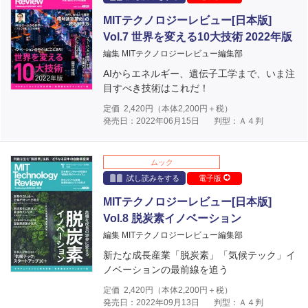
MITテクノロジーレビュー[日本版]
Vol.7 世界を変える10大技術 2022年版
編集 MITテクノロジーレビュー編集部
AIからエネルギー、遺伝子工学まで、いま注
目すべき技術はこれだ！
定価
2,420
円（本体
2,200
円＋税）
発売日：2022年06月15日
判型：Ａ４判
ムック
試し読みをする
電子版
MITテクノロジーレビュー[日本版]
Vol.8 脱炭素イノベーション
編集 MITテクノロジーレビュー編集部
新たな成長産業「脱炭素」「気候テック」イ
ノベーションの最前線を追う
定価
2,420
円（本体
2,200
円＋税）
発売日：2022年09月13日
判型：Ａ４判